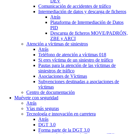
DEV
Comunicación de accidentes de tráfico
Intermediación de datos y descarga de ficheros
Atrás
Plataforma de Intermediación de Datos
PID
Descarga de ficheros MOVE/PADRÓN,
ZBE y ARCI
Atención a víctimas de siniestros
Atrás
Teléfono de atención a víctimas 018
Si eres víctima de un siniestro de tráfico
Pautas para la atención de las víctimas de
siniestros de tráfico
Asociaciones de Víctimas
Subvenciones destinadas a asociaciones de
víctimas
Centro de documentación
Muévete con seguridad
Atrás
Vías más seguras
Tecnología e innovación en carretera
Atrás
DGT 3.0
Forma parte de la DGT 3.0