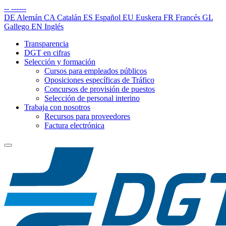
--
------
DE
Alemán
CA
Catalán
ES
Español
EU
Euskera
FR
Francés
GL
Gallego
EN
Inglés
Transparencia
DGT en cifras
Selección y formación
Cursos para empleados públicos
Oposiciones específicas de Tráfico
Concursos de provisión de puestos
Selección de personal interino
Trabaja con nosotros
Recursos para proveedores
Factura electrónica