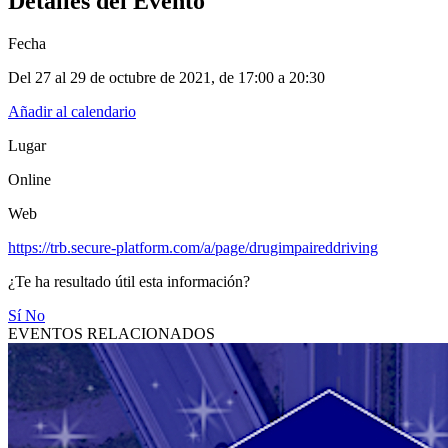
Detalles del Evento
Fecha
Del 27 al 29 de octubre de 2021
, de
17:00 a 20:30
Añadir al calendario
Lugar
Online
Web
https://trb.secure-platform.com/a/page/drugimpaireddriving
¿Te ha resultado útil esta información?
Sí
No
EVENTOS RELACIONADOS