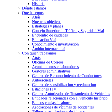
Historia
Dónde estamos
Qué hacemos
Atrás
Nuestros objetivos
Estrategias y planes
Consejo Superior de Tráfico y Seguridad Vial
Encuentro de ciudades
Educación Vial
Conocimiento e investigación
Ámbito internacional
Con quién trabajamos
Atrás
Oficinas de Correos
Ayuntamientos colaboradores
Gestores administrativos
Centros de Reconocimiento de Conductores
Autoescuelas
Centros de sensibilización y reeducación
Estaciones ITV
Centros Autorizados de Tratamiento de Vehículos
Entidades relacionadas con el vehículo histórico
Bancos y cajas de ahorro
Asociaciones de víctimas de accidentes
Talleres y asociaciones de talleres