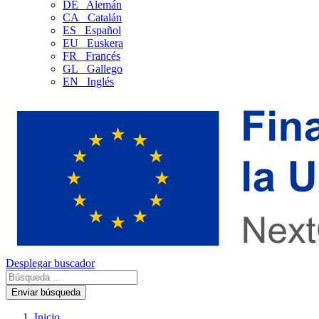
DE
Alemán
CA
Catalán
ES
Español
EU
Euskera
FR
Francés
GL
Gallego
EN
Inglés
Desplegar buscador
Enviar búsqueda
Inicio