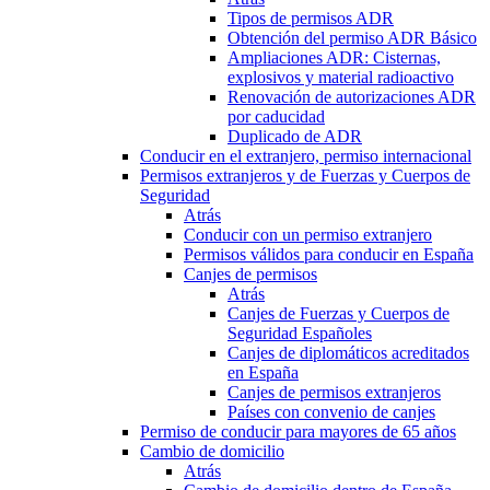
Tipos de permisos ADR
Obtención del permiso ADR Básico
Ampliaciones ADR: Cisternas,
explosivos y material radioactivo
Renovación de autorizaciones ADR
por caducidad
Duplicado de ADR
Conducir en el extranjero, permiso internacional
Permisos extranjeros y de Fuerzas y Cuerpos de
Seguridad
Atrás
Conducir con un permiso extranjero
Permisos válidos para conducir en España
Canjes de permisos
Atrás
Canjes de Fuerzas y Cuerpos de
Seguridad Españoles
Canjes de diplomáticos acreditados
en España
Canjes de permisos extranjeros
Países con convenio de canjes
Permiso de conducir para mayores de 65 años
Cambio de domicilio
Atrás