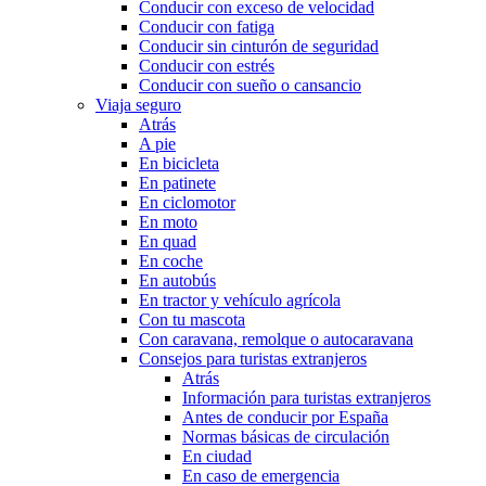
Conducir con exceso de velocidad
Conducir con fatiga
Conducir sin cinturón de seguridad
Conducir con estrés
Conducir con sueño o cansancio
Viaja seguro
Atrás
A pie
En bicicleta
En patinete
En ciclomotor
En moto
En quad
En coche
En autobús
En tractor y vehículo agrícola
Con tu mascota
Con caravana, remolque o autocaravana
Consejos para turistas extranjeros
Atrás
Información para turistas extranjeros
Antes de conducir por España
Normas básicas de circulación
En ciudad
En caso de emergencia