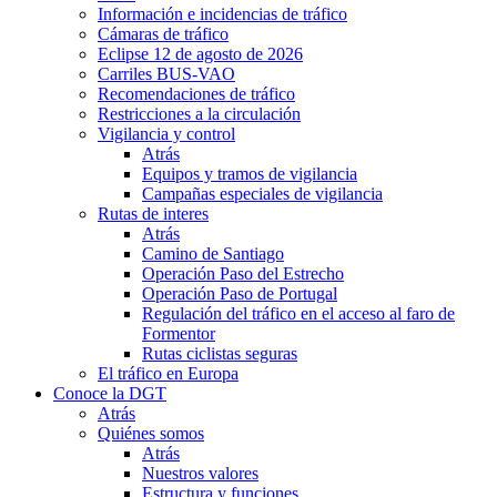
Información e incidencias de tráfico
Cámaras de tráfico
Eclipse 12 de agosto de 2026
Carriles BUS-VAO
Recomendaciones de tráfico
Restricciones a la circulación
Vigilancia y control
Atrás
Equipos y tramos de vigilancia
Campañas especiales de vigilancia
Rutas de interes
Atrás
Camino de Santiago
Operación Paso del Estrecho
Operación Paso de Portugal
Regulación del tráfico en el acceso al faro de
Formentor
Rutas ciclistas seguras
El tráfico en Europa
Conoce la DGT
Atrás
Quiénes somos
Atrás
Nuestros valores
Estructura y funciones