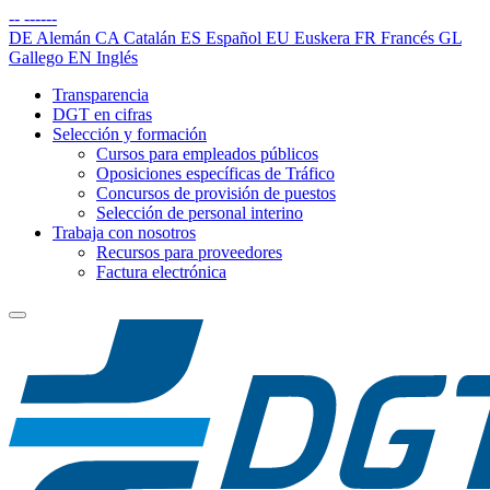
--
------
DE
Alemán
CA
Catalán
ES
Español
EU
Euskera
FR
Francés
GL
Gallego
EN
Inglés
Transparencia
DGT en cifras
Selección y formación
Cursos para empleados públicos
Oposiciones específicas de Tráfico
Concursos de provisión de puestos
Selección de personal interino
Trabaja con nosotros
Recursos para proveedores
Factura electrónica