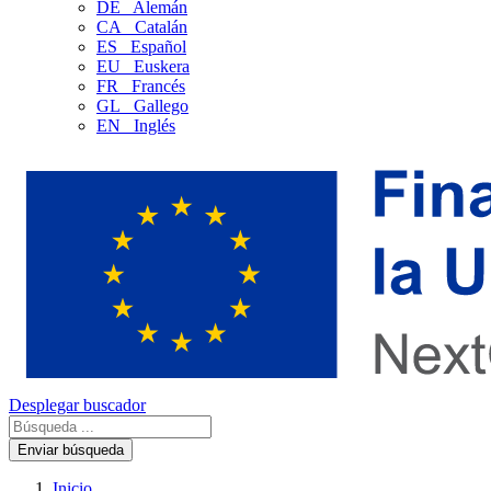
DE
Alemán
CA
Catalán
ES
Español
EU
Euskera
FR
Francés
GL
Gallego
EN
Inglés
Desplegar buscador
Enviar búsqueda
Inicio