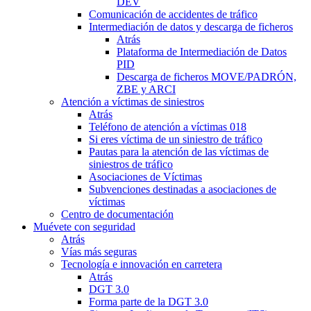
DEV
Comunicación de accidentes de tráfico
Intermediación de datos y descarga de ficheros
Atrás
Plataforma de Intermediación de Datos
PID
Descarga de ficheros MOVE/PADRÓN,
ZBE y ARCI
Atención a víctimas de siniestros
Atrás
Teléfono de atención a víctimas 018
Si eres víctima de un siniestro de tráfico
Pautas para la atención de las víctimas de
siniestros de tráfico
Asociaciones de Víctimas
Subvenciones destinadas a asociaciones de
víctimas
Centro de documentación
Muévete con seguridad
Atrás
Vías más seguras
Tecnología e innovación en carretera
Atrás
DGT 3.0
Forma parte de la DGT 3.0