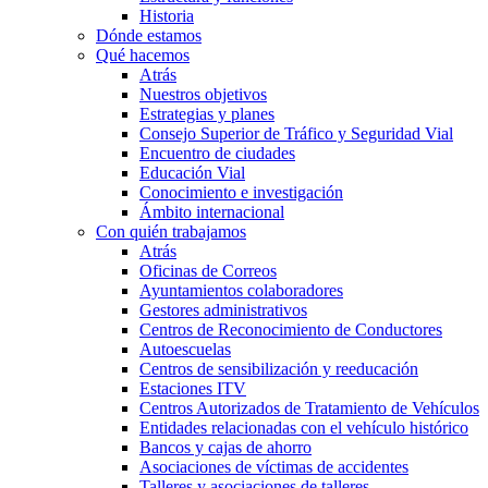
Historia
Dónde estamos
Qué hacemos
Atrás
Nuestros objetivos
Estrategias y planes
Consejo Superior de Tráfico y Seguridad Vial
Encuentro de ciudades
Educación Vial
Conocimiento e investigación
Ámbito internacional
Con quién trabajamos
Atrás
Oficinas de Correos
Ayuntamientos colaboradores
Gestores administrativos
Centros de Reconocimiento de Conductores
Autoescuelas
Centros de sensibilización y reeducación
Estaciones ITV
Centros Autorizados de Tratamiento de Vehículos
Entidades relacionadas con el vehículo histórico
Bancos y cajas de ahorro
Asociaciones de víctimas de accidentes
Talleres y asociaciones de talleres