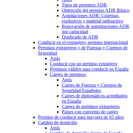
Tipos de permisos ADR
Obtención del permiso ADR Básico
Ampliaciones ADR: Cisternas,
explosivos y material radioactivo
Renovación de autorizaciones ADR
por caducidad
Duplicado de ADR
Conducir en el extranjero, permiso internacional
Permisos extranjeros y de Fuerzas y Cuerpos de
Seguridad
Atrás
Conducir con un permiso extranjero
Permisos válidos para conducir en España
Canjes de permisos
Atrás
Canjes de Fuerzas y Cuerpos de
Seguridad Españoles
Canjes de diplomáticos acreditados
en España
Canjes de permisos extranjeros
Países con convenio de canjes
Permiso de conducir para mayores de 65 años
Cambio de domicilio
Atrás