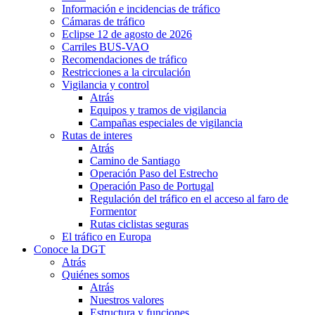
Información e incidencias de tráfico
Cámaras de tráfico
Eclipse 12 de agosto de 2026
Carriles BUS-VAO
Recomendaciones de tráfico
Restricciones a la circulación
Vigilancia y control
Atrás
Equipos y tramos de vigilancia
Campañas especiales de vigilancia
Rutas de interes
Atrás
Camino de Santiago
Operación Paso del Estrecho
Operación Paso de Portugal
Regulación del tráfico en el acceso al faro de
Formentor
Rutas ciclistas seguras
El tráfico en Europa
Conoce la DGT
Atrás
Quiénes somos
Atrás
Nuestros valores
Estructura y funciones