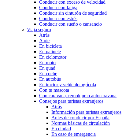
Conducir con exceso de velocidad
Conducir con fatiga
Conducir sin cinturón de seguridad
Conducir con estrés
Conducir con sueño o cansancio
Viaja seguro
Atrás
A pie
En bicicleta
En patinete
En ciclomotor
En moto
En quad
En coche
En autobús
En tractor y vehículo agrícola
Con tu mascota
Con caravana, remolque o autocaravana
Consejos para turistas extranjeros
Atrás
Información para turistas extranjeros
Antes de conducir por España
Normas básicas de circulación
En ciudad
En caso de emergencia