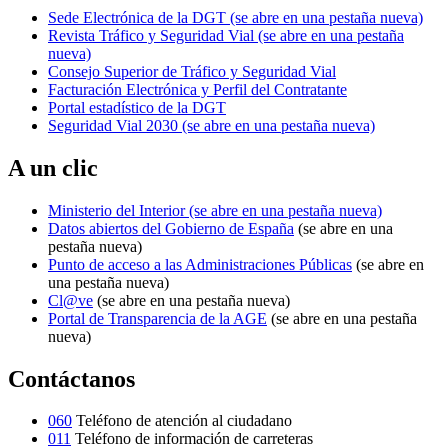
Sede Electrónica de la DGT
(se abre en una pestaña nueva)
Revista Tráfico y Seguridad Vial
(se abre en una pestaña
nueva)
Consejo Superior de Tráfico y Seguridad Vial
Facturación Electrónica y Perfil del Contratante
Portal estadístico de la DGT
Seguridad Vial 2030
(se abre en una pestaña nueva)
A un clic
Ministerio del Interior
(se abre en una pestaña nueva)
Datos abiertos del Gobierno de España
(se abre en una
pestaña nueva)
Punto de acceso a las Administraciones Públicas
(se abre en
una pestaña nueva)
Cl@ve
(se abre en una pestaña nueva)
Portal de Transparencia de la AGE
(se abre en una pestaña
nueva)
Contáctanos
060
Teléfono de atención al ciudadano
011
Teléfono de información de carreteras