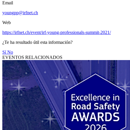
Email
youngpp@irfnet.ch
Web
https://irfnet.ch/event/irf-young-professionals-summit-2021/
¿Te ha resultado útil esta información?
Sí
No
EVENTOS RELACIONADOS