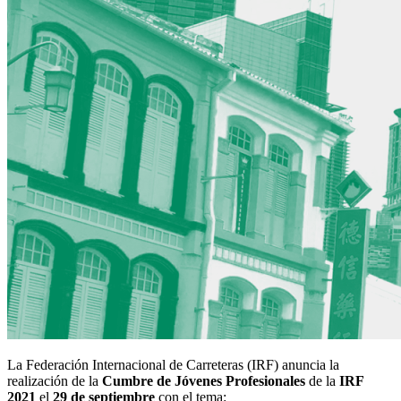
La Federación Internacional de Carreteras (IRF) anuncia la
realización de la
Cumbre de Jóvenes Profesionales
de la
IRF
2021
el
29 de septiembre
con el tema: