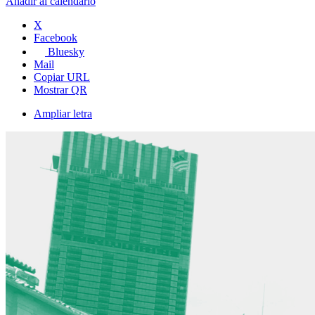
Añadir al calendario
X
Facebook
Bluesky
Mail
Copiar URL
Mostrar QR
Ampliar letra