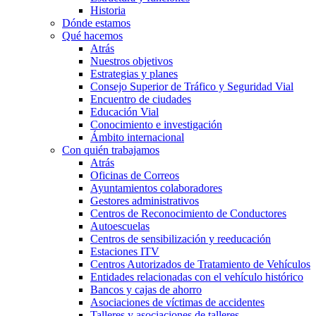
Historia
Dónde estamos
Qué hacemos
Atrás
Nuestros objetivos
Estrategias y planes
Consejo Superior de Tráfico y Seguridad Vial
Encuentro de ciudades
Educación Vial
Conocimiento e investigación
Ámbito internacional
Con quién trabajamos
Atrás
Oficinas de Correos
Ayuntamientos colaboradores
Gestores administrativos
Centros de Reconocimiento de Conductores
Autoescuelas
Centros de sensibilización y reeducación
Estaciones ITV
Centros Autorizados de Tratamiento de Vehículos
Entidades relacionadas con el vehículo histórico
Bancos y cajas de ahorro
Asociaciones de víctimas de accidentes
Talleres y asociaciones de talleres