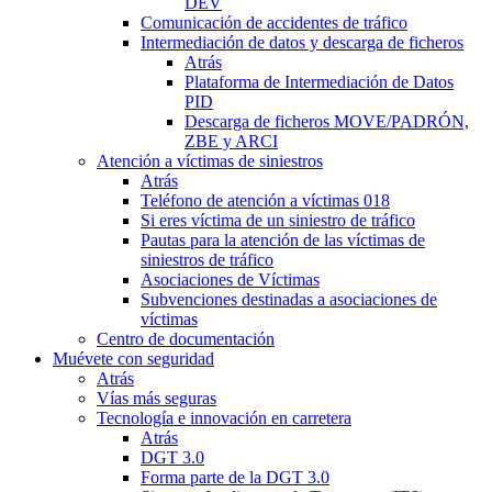
DEV
Comunicación de accidentes de tráfico
Intermediación de datos y descarga de ficheros
Atrás
Plataforma de Intermediación de Datos
PID
Descarga de ficheros MOVE/PADRÓN,
ZBE y ARCI
Atención a víctimas de siniestros
Atrás
Teléfono de atención a víctimas 018
Si eres víctima de un siniestro de tráfico
Pautas para la atención de las víctimas de
siniestros de tráfico
Asociaciones de Víctimas
Subvenciones destinadas a asociaciones de
víctimas
Centro de documentación
Muévete con seguridad
Atrás
Vías más seguras
Tecnología e innovación en carretera
Atrás
DGT 3.0
Forma parte de la DGT 3.0