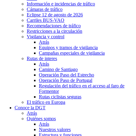
Información e incidencias de tráfico
Cámaras de tráfico
Eclipse 12 de agosto de 2026
Carriles BUS-VAO
Recomendaciones de tráfico
Restricciones a la circulación
Vigilancia y control
Atrás
Equipos y tramos de vigilancia
Campañas especiales de vigilancia
Rutas de interes
Atrás
Camino de Santiago
Operación Paso del Estrecho
Operación Paso de Portugal
Regulación del tráfico en el acceso al faro de
Formentor
Rutas ciclistas seguras
El tráfico en Europa
Conoce la DGT
Atrás
Quiénes somos
Atrás
Nuestros valores
Estructura y funciones