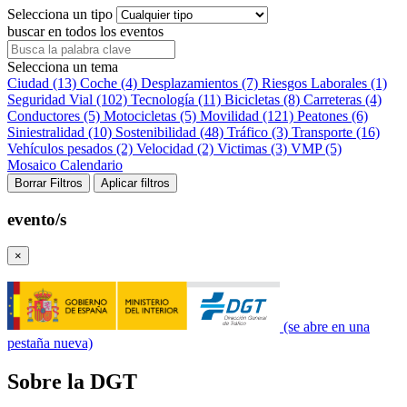
Selecciona un tipo
buscar en todos los eventos
Selecciona un tema
Ciudad (13)
Coche (4)
Desplazamientos (7)
Riesgos Laborales (1)
Seguridad Vial (102)
Tecnología (11)
Bicicletas (8)
Carreteras (4)
Conductores (5)
Motocicletas (5)
Movilidad (121)
Peatones (6)
Siniestralidad (10)
Sostenibilidad (48)
Tráfico (3)
Transporte (16)
Vehículos pesados (2)
Velocidad (2)
Victimas (3)
VMP (5)
Mosaico
Calendario
Borrar Filtros
Aplicar filtros
evento/s
×
(se abre en una
pestaña nueva)
Sobre la DGT