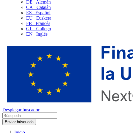
DE
Alemán
CA
Catalán
ES
Español
EU
Euskera
FR
Francés
GL
Gallego
EN
Inglés
Desplegar buscador
Enviar búsqueda
Inicio