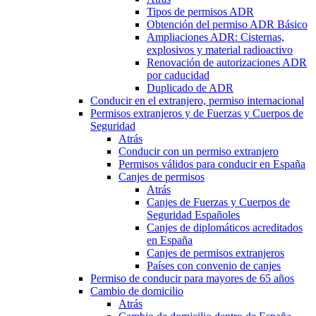
Tipos de permisos ADR
Obtención del permiso ADR Básico
Ampliaciones ADR: Cisternas,
explosivos y material radioactivo
Renovación de autorizaciones ADR
por caducidad
Duplicado de ADR
Conducir en el extranjero, permiso internacional
Permisos extranjeros y de Fuerzas y Cuerpos de
Seguridad
Atrás
Conducir con un permiso extranjero
Permisos válidos para conducir en España
Canjes de permisos
Atrás
Canjes de Fuerzas y Cuerpos de
Seguridad Españoles
Canjes de diplomáticos acreditados
en España
Canjes de permisos extranjeros
Países con convenio de canjes
Permiso de conducir para mayores de 65 años
Cambio de domicilio
Atrás