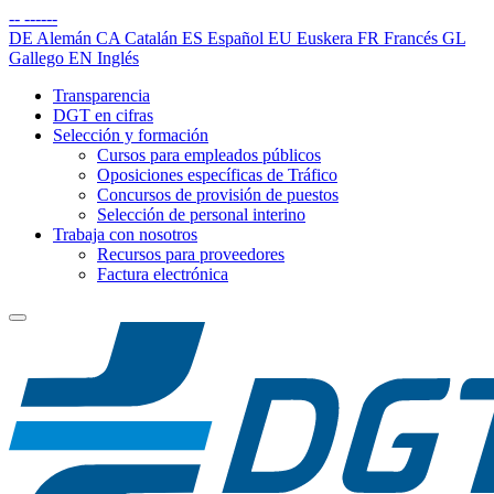
--
------
DE
Alemán
CA
Catalán
ES
Español
EU
Euskera
FR
Francés
GL
Gallego
EN
Inglés
Transparencia
DGT en cifras
Selección y formación
Cursos para empleados públicos
Oposiciones específicas de Tráfico
Concursos de provisión de puestos
Selección de personal interino
Trabaja con nosotros
Recursos para proveedores
Factura electrónica