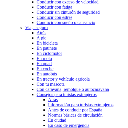
Conducir con exceso de velocidad
Conducir con fatiga
Conducir sin cinturón de seguridad
Conducir con estrés
Conducir con sueño o cansancio
Viaja seguro
Atrás
A pie
En bicicleta
En patinete
En ciclomotor
En moto
En quad
En coche
En autobús
En tractor y vehículo agrícola
Con tu mascota
Con caravana, remolque o autocaravana
Consejos para turistas extranjeros
Atrás
Información para turistas extranjeros
Antes de conducir por España
Normas básicas de circulación
En ciudad
En caso de emergencia