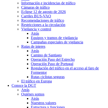
Información e incidencias de tráfico
Cámaras de tráfico
Eclipse 12 de agosto de 2026
Carriles BUS-VAO
Recomendaciones de tráfico
Restricciones a la circulación
Vigilancia y control
Atrás
Equipos y tramos de vigilancia
Campañas especiales de vigilancia
Rutas de interes
Atrás
Camino de Santiago
Operación Paso del Estrecho
Operación Paso de Portugal
Regulación del tráfico en el acceso al faro de
Formentor
Rutas ciclistas seguras
El tráfico en Europa
Conoce la DGT
Atrás
Quiénes somos
Atrás
Nuestros valores
Estructura y funciones