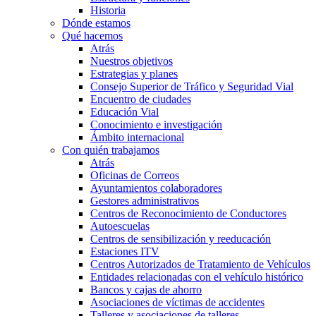
Historia
Dónde estamos
Qué hacemos
Atrás
Nuestros objetivos
Estrategias y planes
Consejo Superior de Tráfico y Seguridad Vial
Encuentro de ciudades
Educación Vial
Conocimiento e investigación
Ámbito internacional
Con quién trabajamos
Atrás
Oficinas de Correos
Ayuntamientos colaboradores
Gestores administrativos
Centros de Reconocimiento de Conductores
Autoescuelas
Centros de sensibilización y reeducación
Estaciones ITV
Centros Autorizados de Tratamiento de Vehículos
Entidades relacionadas con el vehículo histórico
Bancos y cajas de ahorro
Asociaciones de víctimas de accidentes
Talleres y asociaciones de talleres