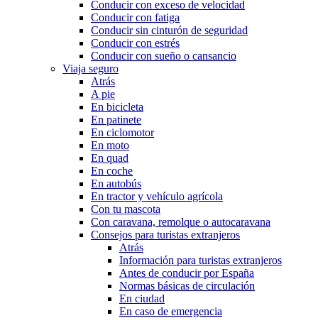
Conducir con exceso de velocidad
Conducir con fatiga
Conducir sin cinturón de seguridad
Conducir con estrés
Conducir con sueño o cansancio
Viaja seguro
Atrás
A pie
En bicicleta
En patinete
En ciclomotor
En moto
En quad
En coche
En autobús
En tractor y vehículo agrícola
Con tu mascota
Con caravana, remolque o autocaravana
Consejos para turistas extranjeros
Atrás
Información para turistas extranjeros
Antes de conducir por España
Normas básicas de circulación
En ciudad
En caso de emergencia