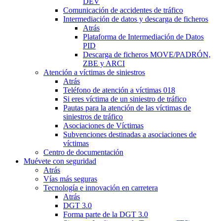
DEV
Comunicación de accidentes de tráfico
Intermediación de datos y descarga de ficheros
Atrás
Plataforma de Intermediación de Datos
PID
Descarga de ficheros MOVE/PADRÓN,
ZBE y ARCI
Atención a víctimas de siniestros
Atrás
Teléfono de atención a víctimas 018
Si eres víctima de un siniestro de tráfico
Pautas para la atención de las víctimas de
siniestros de tráfico
Asociaciones de Víctimas
Subvenciones destinadas a asociaciones de
víctimas
Centro de documentación
Muévete con seguridad
Atrás
Vías más seguras
Tecnología e innovación en carretera
Atrás
DGT 3.0
Forma parte de la DGT 3.0