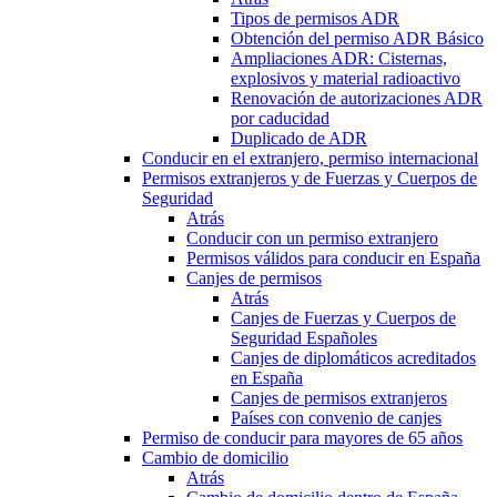
Tipos de permisos ADR
Obtención del permiso ADR Básico
Ampliaciones ADR: Cisternas,
explosivos y material radioactivo
Renovación de autorizaciones ADR
por caducidad
Duplicado de ADR
Conducir en el extranjero, permiso internacional
Permisos extranjeros y de Fuerzas y Cuerpos de
Seguridad
Atrás
Conducir con un permiso extranjero
Permisos válidos para conducir en España
Canjes de permisos
Atrás
Canjes de Fuerzas y Cuerpos de
Seguridad Españoles
Canjes de diplomáticos acreditados
en España
Canjes de permisos extranjeros
Países con convenio de canjes
Permiso de conducir para mayores de 65 años
Cambio de domicilio
Atrás