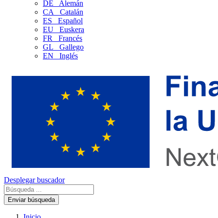
DE
Alemán
CA
Catalán
ES
Español
EU
Euskera
FR
Francés
GL
Gallego
EN
Inglés
Desplegar buscador
Enviar búsqueda
Inicio