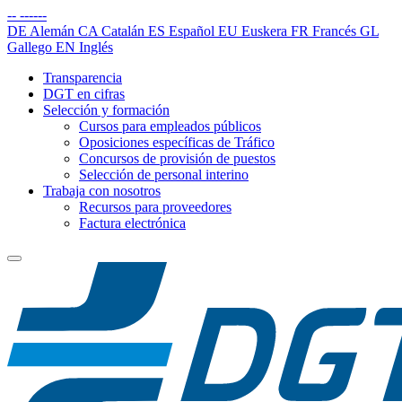
--
------
DE
Alemán
CA
Catalán
ES
Español
EU
Euskera
FR
Francés
GL
Gallego
EN
Inglés
Transparencia
DGT en cifras
Selección y formación
Cursos para empleados públicos
Oposiciones específicas de Tráfico
Concursos de provisión de puestos
Selección de personal interino
Trabaja con nosotros
Recursos para proveedores
Factura electrónica