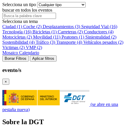
Selecciona un tipo
buscar en todos los eventos
Selecciona un tema
Ciudad (1)
Coche (2)
Desplazamientos (3)
Seguridad Vial (16)
Tecnología (16)
Bicicletas (1)
Carreteras (2)
Conductores (4)
Motocicletas (2)
Movilidad (11)
Peatones (1)
Siniestralidad (2)
Sostenibilidad (4)
Tráfico (3)
Transporte (4)
Vehículos pesados (2)
Victimas (2)
VMP (2)
Mosaico
Calendario
Borrar Filtros
Aplicar filtros
evento/s
×
(se abre en una
pestaña nueva)
Sobre la DGT