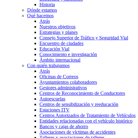
Historia
Dónde estamos
Qué hacemos
Atrás
Nuestros objetivos
Estrategias y planes
Consejo Superior de Tráfico y Seguridad Vial
Encuentro de ciudades
Educación Vial
Conocimiento e investigación
Ámbito internacional
Con quién trabajamos
Atrás
Oficinas de Correos
Ayuntamientos colaboradores
Gestores administrativos
Centros de Reconocimiento de Conductores
Autoescuelas
Centros de sensibilización y reeducación
Estaciones ITV
Centros Autorizados de Tratamiento de Vehículos
Entidades relacionadas con el vehículo histórico
Bancos y cajas de ahorro
Asociaciones de víctimas de accidentes
Talleres y asociaciones de talleres