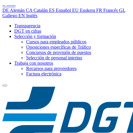
--
------
DE
Alemán
CA
Catalán
ES
Español
EU
Euskera
FR
Francés
GL
Gallego
EN
Inglés
Transparencia
DGT en cifras
Selección y formación
Cursos para empleados públicos
Oposiciones específicas de Tráfico
Concursos de provisión de puestos
Selección de personal interino
Trabaja con nosotros
Recursos para proveedores
Factura electrónica