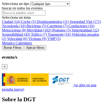
Selecciona un tipo
buscar en todos los eventos
Selecciona un tema
Ciudad (14)
Coche (5)
Desplazamientos (11)
Seguridad Vial (171)
Tecnología (16)
Bicicletas (5)
Carreteras (7)
Conductores (16)
Motocicletas (8)
Movilidad (102)
Peatones (5)
Siniestralidad (22)
Sostenibilidad (43)
Tráfico (7)
Transporte (16)
Vehículos pesados
(2)
Velocidad (6)
Victimas (9)
VMP (5)
Mosaico
Calendario
Borrar Filtros
Aplicar filtros
evento/s
×
(se abre en una
pestaña nueva)
Sobre la DGT