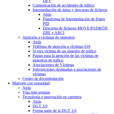
DEV
Comunicación de accidentes de tráfico
Intermediación de datos y descarga de ficheros
Atrás
Plataforma de Intermediación de Datos
PID
Descarga de ficheros MOVE/PADRÓN,
ZBE y ARCI
Atención a víctimas de siniestros
Atrás
Teléfono de atención a víctimas 018
Si eres víctima de un siniestro de tráfico
Pautas para la atención de las víctimas de
siniestros de tráfico
Asociaciones de Víctimas
Subvenciones destinadas a asociaciones de
víctimas
Centro de documentación
Muévete con seguridad
Atrás
Vías más seguras
Tecnología e innovación en carretera
Atrás
DGT 3.0
Forma parte de la DGT 3.0