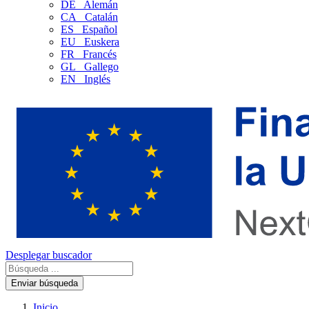
DE
Alemán
CA
Catalán
ES
Español
EU
Euskera
FR
Francés
GL
Gallego
EN
Inglés
Desplegar buscador
Enviar búsqueda
Inicio