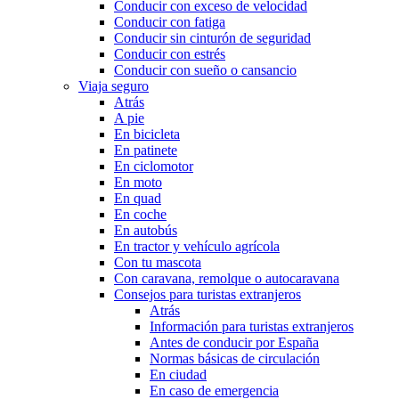
Conducir con exceso de velocidad
Conducir con fatiga
Conducir sin cinturón de seguridad
Conducir con estrés
Conducir con sueño o cansancio
Viaja seguro
Atrás
A pie
En bicicleta
En patinete
En ciclomotor
En moto
En quad
En coche
En autobús
En tractor y vehículo agrícola
Con tu mascota
Con caravana, remolque o autocaravana
Consejos para turistas extranjeros
Atrás
Información para turistas extranjeros
Antes de conducir por España
Normas básicas de circulación
En ciudad
En caso de emergencia