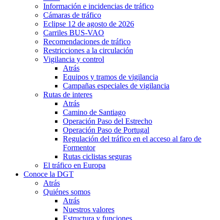
Información e incidencias de tráfico
Cámaras de tráfico
Eclipse 12 de agosto de 2026
Carriles BUS-VAO
Recomendaciones de tráfico
Restricciones a la circulación
Vigilancia y control
Atrás
Equipos y tramos de vigilancia
Campañas especiales de vigilancia
Rutas de interes
Atrás
Camino de Santiago
Operación Paso del Estrecho
Operación Paso de Portugal
Regulación del tráfico en el acceso al faro de
Formentor
Rutas ciclistas seguras
El tráfico en Europa
Conoce la DGT
Atrás
Quiénes somos
Atrás
Nuestros valores
Estructura y funciones