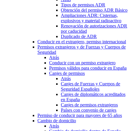
Tipos de permisos ADR
Obtención del permiso ADR Básico
Ampliaciones ADR: Cisternas,
explosivos y material radioactivo
Renovación de autorizaciones ADR
por caducidad
Duplicado de ADR
Conducir en el extranjero, permiso internacional
Permisos extranjeros y de Fuerzas y Cuerpos de
Seguridad
Atrás
Conducir con un permiso extranjero
Permisos válidos para conducir en España
Canjes de permisos
Atrás
Canjes de Fuerzas y Cuerpos de
Seguridad Españoles
Canjes de diplomáticos acreditados
en España
Canjes de permisos extranjeros
Países con convenio de canjes
Permiso de conducir para mayores de 65 años
Cambio de domicilio
Atrás