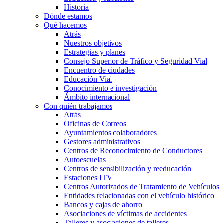
Historia
Dónde estamos
Qué hacemos
Atrás
Nuestros objetivos
Estrategias y planes
Consejo Superior de Tráfico y Seguridad Vial
Encuentro de ciudades
Educación Vial
Conocimiento e investigación
Ámbito internacional
Con quién trabajamos
Atrás
Oficinas de Correos
Ayuntamientos colaboradores
Gestores administrativos
Centros de Reconocimiento de Conductores
Autoescuelas
Centros de sensibilización y reeducación
Estaciones ITV
Centros Autorizados de Tratamiento de Vehículos
Entidades relacionadas con el vehículo histórico
Bancos y cajas de ahorro
Asociaciones de víctimas de accidentes
Talleres y asociaciones de talleres