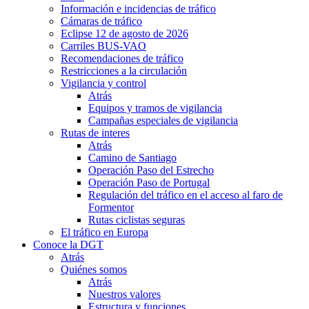
Información e incidencias de tráfico
Cámaras de tráfico
Eclipse 12 de agosto de 2026
Carriles BUS-VAO
Recomendaciones de tráfico
Restricciones a la circulación
Vigilancia y control
Atrás
Equipos y tramos de vigilancia
Campañas especiales de vigilancia
Rutas de interes
Atrás
Camino de Santiago
Operación Paso del Estrecho
Operación Paso de Portugal
Regulación del tráfico en el acceso al faro de
Formentor
Rutas ciclistas seguras
El tráfico en Europa
Conoce la DGT
Atrás
Quiénes somos
Atrás
Nuestros valores
Estructura y funciones