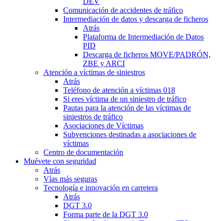
DEV
Comunicación de accidentes de tráfico
Intermediación de datos y descarga de ficheros
Atrás
Plataforma de Intermediación de Datos
PID
Descarga de ficheros MOVE/PADRÓN,
ZBE y ARCI
Atención a víctimas de siniestros
Atrás
Teléfono de atención a víctimas 018
Si eres víctima de un siniestro de tráfico
Pautas para la atención de las víctimas de
siniestros de tráfico
Asociaciones de Víctimas
Subvenciones destinadas a asociaciones de
víctimas
Centro de documentación
Muévete con seguridad
Atrás
Vías más seguras
Tecnología e innovación en carretera
Atrás
DGT 3.0
Forma parte de la DGT 3.0