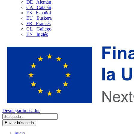
DE
Alemán
CA
Catalán
ES
Español
EU
Euskera
FR
Francés
GL
Gallego
EN
Inglés
Desplegar buscador
Enviar búsqueda
Inicio