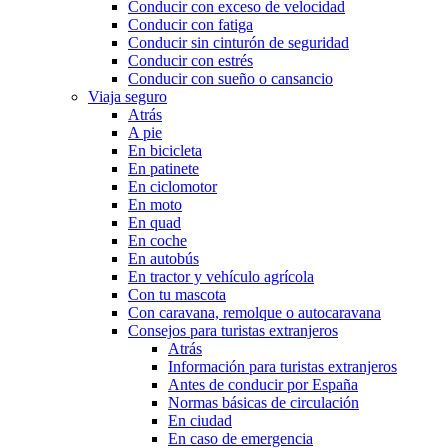
Conducir con exceso de velocidad
Conducir con fatiga
Conducir sin cinturón de seguridad
Conducir con estrés
Conducir con sueño o cansancio
Viaja seguro
Atrás
A pie
En bicicleta
En patinete
En ciclomotor
En moto
En quad
En coche
En autobús
En tractor y vehículo agrícola
Con tu mascota
Con caravana, remolque o autocaravana
Consejos para turistas extranjeros
Atrás
Información para turistas extranjeros
Antes de conducir por España
Normas básicas de circulación
En ciudad
En caso de emergencia