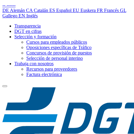
--
------
DE
Alemán
CA
Catalán
ES
Español
EU
Euskera
FR
Francés
GL
Gallego
EN
Inglés
Transparencia
DGT en cifras
Selección y formación
Cursos para empleados públicos
Oposiciones específicas de Tráfico
Concursos de provisión de puestos
Selección de personal interino
Trabaja con nosotros
Recursos para proveedores
Factura electrónica