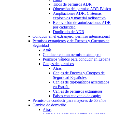
Tipos de permisos ADR
Obtención del permiso ADR Básico
Ampliaciones ADR: Cisternas,
explosivos y material radioactivo
Renovación de autorizaciones ADR
por caducidad
Duplicado de ADR
Conducir en el extranjero, permiso internacional
Permisos extranjeros y de Fuerzas y Cuerpos de
Seguridad
Atrás
Conducir con un permiso extranjero
Permisos válidos para conducir en España
Canjes de permisos
Atrás
Canjes de Fuerzas y Cuerpos de
Seguridad Españoles
Canjes de diplomáticos acreditados
en España
Canjes de permisos extranjeros
Países con convenio de canjes
Permiso de conducir para mayores de 65 años
Cambio de domicilio
Atrás