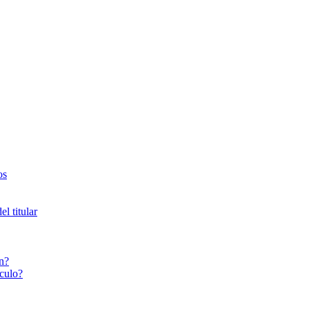
os
l titular
n?
culo?