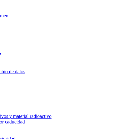
xamen
?
mbio de datos
vos y material radioactivo
or caducidad
eguridad