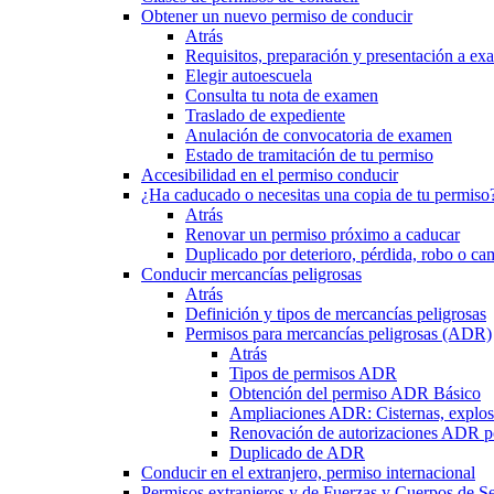
Obtener un nuevo permiso de conducir
Atrás
Requisitos, preparación y presentación a e
Elegir autoescuela
Consulta tu nota de examen
Traslado de expediente
Anulación de convocatoria de examen
Estado de tramitación de tu permiso
Accesibilidad en el permiso conducir
¿Ha caducado o necesitas una copia de tu permiso
Atrás
Renovar un permiso próximo a caducar
Duplicado por deterioro, pérdida, robo o ca
Conducir mercancías peligrosas
Atrás
Definición y tipos de mercancías peligrosas
Permisos para mercancías peligrosas (ADR)
Atrás
Tipos de permisos ADR
Obtención del permiso ADR Básico
Ampliaciones ADR: Cisternas, explosi
Renovación de autorizaciones ADR p
Duplicado de ADR
Conducir en el extranjero, permiso internacional
Permisos extranjeros y de Fuerzas y Cuerpos de S