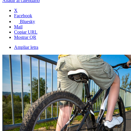
Añadir al calendario
X
Facebook
Bluesky
Mail
Copiar URL
Mostrar QR
Ampliar letra