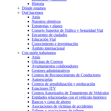
Historia
Dónde estamos
Qué hacemos
Atrás
Nuestros objetivos
Estrategias y planes
Consejo Superior de Tráfico y Seguridad Vial
Encuentro de ciudades
Educación Vial
Conocimiento e investigación
Ámbito internacional
Con quién trabajamos
Atrás
Oficinas de Correos
Ayuntamientos colaboradores
Gestores administrativos
Centros de Reconocimiento de Conductores
Autoescuelas
Centros de sensibilización y reeducación
Estaciones ITV
Centros Autorizados de Tratamiento de Vehículos
Entidades relacionadas con el vehículo histórico
Bancos y cajas de ahorro
Asociaciones de víctimas de accidentes
Talleres y asociaciones de talleres