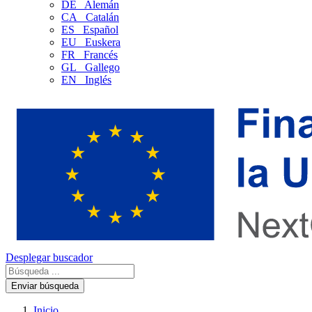
DE
Alemán
CA
Catalán
ES
Español
EU
Euskera
FR
Francés
GL
Gallego
EN
Inglés
Desplegar buscador
Enviar búsqueda
Inicio