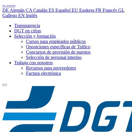
--
------
DE
Alemán
CA
Catalán
ES
Español
EU
Euskera
FR
Francés
GL
Gallego
EN
Inglés
Transparencia
DGT en cifras
Selección y formación
Cursos para empleados públicos
Oposiciones específicas de Tráfico
Concursos de provisión de puestos
Selección de personal interino
Trabaja con nosotros
Recursos para proveedores
Factura electrónica