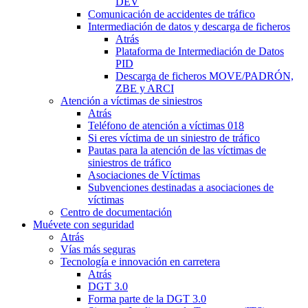
DEV
Comunicación de accidentes de tráfico
Intermediación de datos y descarga de ficheros
Atrás
Plataforma de Intermediación de Datos
PID
Descarga de ficheros MOVE/PADRÓN,
ZBE y ARCI
Atención a víctimas de siniestros
Atrás
Teléfono de atención a víctimas 018
Si eres víctima de un siniestro de tráfico
Pautas para la atención de las víctimas de
siniestros de tráfico
Asociaciones de Víctimas
Subvenciones destinadas a asociaciones de
víctimas
Centro de documentación
Muévete con seguridad
Atrás
Vías más seguras
Tecnología e innovación en carretera
Atrás
DGT 3.0
Forma parte de la DGT 3.0