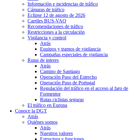
Información e incidencias de tráfico
Cámaras de tráfico
Eclipse 12 de agosto de 2026
Carriles BUS-VAO
Recomendaciones de tráfico
Restricciones a la circulación
Vigilancia y control
Atrás
Equipos y tramos de vigilancia
Campañas especiales de vigilancia
Rutas de interes
Atrás
Camino de Santiago
Operación Paso del Estrecho
Operación Paso de Portugal
Regulación del tráfico en el acceso al faro de
Formentor
Rutas ciclistas seguras
El tráfico en Europa
Conoce la DGT
Atrás
Quiénes somos
Atrás
Nuestros valores
Estructura y funciones