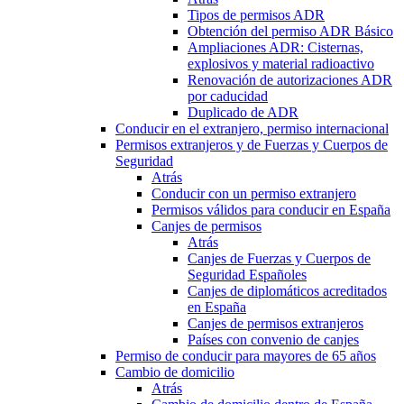
Tipos de permisos ADR
Obtención del permiso ADR Básico
Ampliaciones ADR: Cisternas,
explosivos y material radioactivo
Renovación de autorizaciones ADR
por caducidad
Duplicado de ADR
Conducir en el extranjero, permiso internacional
Permisos extranjeros y de Fuerzas y Cuerpos de
Seguridad
Atrás
Conducir con un permiso extranjero
Permisos válidos para conducir en España
Canjes de permisos
Atrás
Canjes de Fuerzas y Cuerpos de
Seguridad Españoles
Canjes de diplomáticos acreditados
en España
Canjes de permisos extranjeros
Países con convenio de canjes
Permiso de conducir para mayores de 65 años
Cambio de domicilio
Atrás