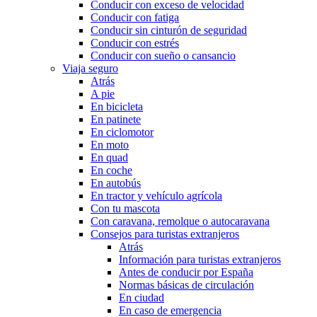
Conducir con exceso de velocidad
Conducir con fatiga
Conducir sin cinturón de seguridad
Conducir con estrés
Conducir con sueño o cansancio
Viaja seguro
Atrás
A pie
En bicicleta
En patinete
En ciclomotor
En moto
En quad
En coche
En autobús
En tractor y vehículo agrícola
Con tu mascota
Con caravana, remolque o autocaravana
Consejos para turistas extranjeros
Atrás
Información para turistas extranjeros
Antes de conducir por España
Normas básicas de circulación
En ciudad
En caso de emergencia