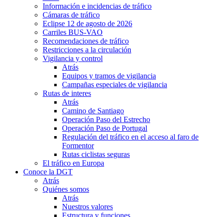
Información e incidencias de tráfico
Cámaras de tráfico
Eclipse 12 de agosto de 2026
Carriles BUS-VAO
Recomendaciones de tráfico
Restricciones a la circulación
Vigilancia y control
Atrás
Equipos y tramos de vigilancia
Campañas especiales de vigilancia
Rutas de interes
Atrás
Camino de Santiago
Operación Paso del Estrecho
Operación Paso de Portugal
Regulación del tráfico en el acceso al faro de
Formentor
Rutas ciclistas seguras
El tráfico en Europa
Conoce la DGT
Atrás
Quiénes somos
Atrás
Nuestros valores
Estructura y funciones