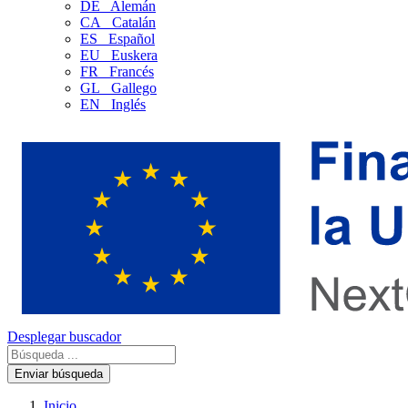
DE
Alemán
CA
Catalán
ES
Español
EU
Euskera
FR
Francés
GL
Gallego
EN
Inglés
Desplegar buscador
Enviar búsqueda
Inicio