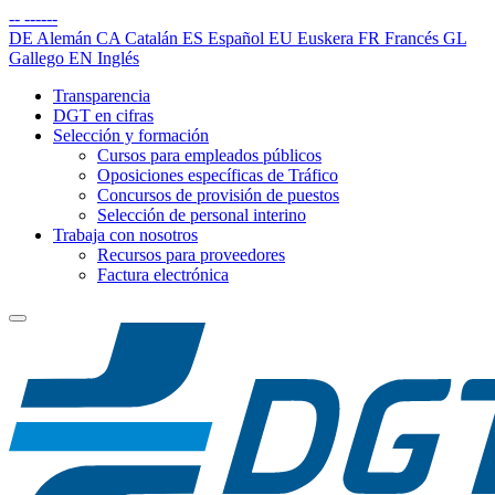
--
------
DE
Alemán
CA
Catalán
ES
Español
EU
Euskera
FR
Francés
GL
Gallego
EN
Inglés
Transparencia
DGT en cifras
Selección y formación
Cursos para empleados públicos
Oposiciones específicas de Tráfico
Concursos de provisión de puestos
Selección de personal interino
Trabaja con nosotros
Recursos para proveedores
Factura electrónica