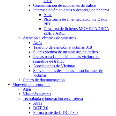
DEV
Comunicación de accidentes de tráfico
Intermediación de datos y descarga de ficheros
Atrás
Plataforma de Intermediación de Datos
PID
Descarga de ficheros MOVE/PADRÓN,
ZBE y ARCI
Atención a víctimas de siniestros
Atrás
Teléfono de atención a víctimas 018
Si eres víctima de un siniestro de tráfico
Pautas para la atención de las víctimas de
siniestros de tráfico
Asociaciones de Víctimas
Subvenciones destinadas a asociaciones de
víctimas
Centro de documentación
Muévete con seguridad
Atrás
Vías más seguras
Tecnología e innovación en carretera
Atrás
DGT 3.0
Forma parte de la DGT 3.0