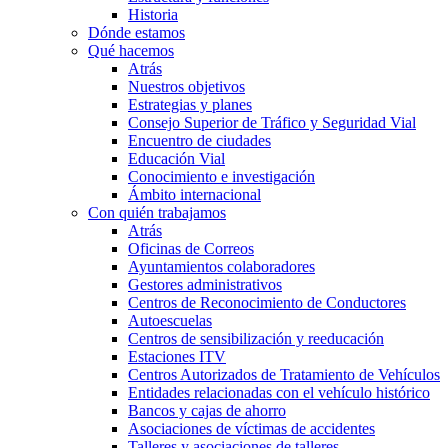
Historia
Dónde estamos
Qué hacemos
Atrás
Nuestros objetivos
Estrategias y planes
Consejo Superior de Tráfico y Seguridad Vial
Encuentro de ciudades
Educación Vial
Conocimiento e investigación
Ámbito internacional
Con quién trabajamos
Atrás
Oficinas de Correos
Ayuntamientos colaboradores
Gestores administrativos
Centros de Reconocimiento de Conductores
Autoescuelas
Centros de sensibilización y reeducación
Estaciones ITV
Centros Autorizados de Tratamiento de Vehículos
Entidades relacionadas con el vehículo histórico
Bancos y cajas de ahorro
Asociaciones de víctimas de accidentes
Talleres y asociaciones de talleres