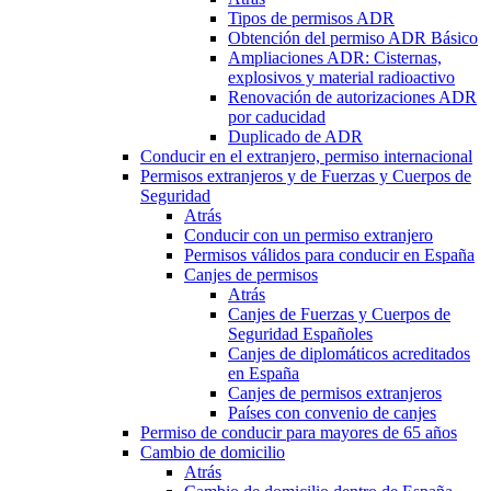
Tipos de permisos ADR
Obtención del permiso ADR Básico
Ampliaciones ADR: Cisternas,
explosivos y material radioactivo
Renovación de autorizaciones ADR
por caducidad
Duplicado de ADR
Conducir en el extranjero, permiso internacional
Permisos extranjeros y de Fuerzas y Cuerpos de
Seguridad
Atrás
Conducir con un permiso extranjero
Permisos válidos para conducir en España
Canjes de permisos
Atrás
Canjes de Fuerzas y Cuerpos de
Seguridad Españoles
Canjes de diplomáticos acreditados
en España
Canjes de permisos extranjeros
Países con convenio de canjes
Permiso de conducir para mayores de 65 años
Cambio de domicilio
Atrás