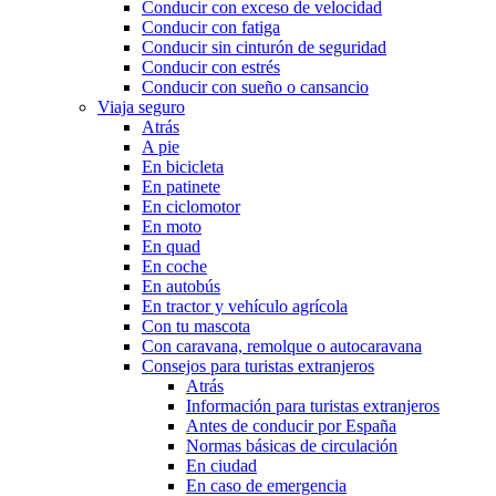
Conducir con exceso de velocidad
Conducir con fatiga
Conducir sin cinturón de seguridad
Conducir con estrés
Conducir con sueño o cansancio
Viaja seguro
Atrás
A pie
En bicicleta
En patinete
En ciclomotor
En moto
En quad
En coche
En autobús
En tractor y vehículo agrícola
Con tu mascota
Con caravana, remolque o autocaravana
Consejos para turistas extranjeros
Atrás
Información para turistas extranjeros
Antes de conducir por España
Normas básicas de circulación
En ciudad
En caso de emergencia