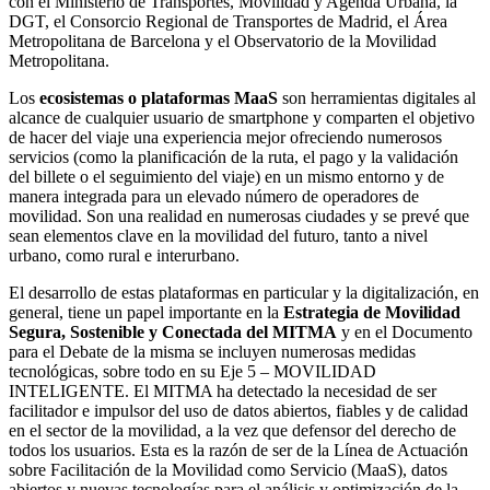
con el Ministerio de Transportes, Movilidad y Agenda Urbana, la
DGT, el Consorcio Regional de Transportes de Madrid, el Área
Metropolitana de Barcelona y el Observatorio de la Movilidad
Metropolitana.
Los
ecosistemas o plataformas MaaS
son herramientas digitales al
alcance de cualquier usuario de smartphone y comparten el objetivo
de hacer del viaje una experiencia mejor ofreciendo numerosos
servicios (como la planificación de la ruta, el pago y la validación
del billete o el seguimiento del viaje) en un mismo entorno y de
manera integrada para un elevado número de operadores de
movilidad. Son una realidad en numerosas ciudades y se prevé que
sean elementos clave en la movilidad del futuro, tanto a nivel
urbano, como rural e interurbano.
El desarrollo de estas plataformas en particular y la digitalización, en
general, tiene un papel importante en la
Estrategia de Movilidad
Segura, Sostenible y Conectada del MITMA
y en el Documento
para el Debate de la misma se incluyen numerosas medidas
tecnológicas, sobre todo en su Eje 5 – MOVILIDAD
INTELIGENTE. El MITMA ha detectado la necesidad de ser
facilitador e impulsor del uso de datos abiertos, fiables y de calidad
en el sector de la movilidad, a la vez que defensor del derecho de
todos los usuarios. Esta es la razón de ser de la Línea de Actuación
sobre Facilitación de la Movilidad como Servicio (MaaS), datos
abiertos y nuevas tecnologías para el análisis y optimización de la