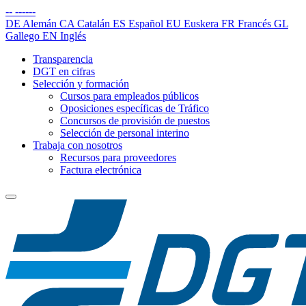
--
------
DE
Alemán
CA
Catalán
ES
Español
EU
Euskera
FR
Francés
GL
Gallego
EN
Inglés
Transparencia
DGT en cifras
Selección y formación
Cursos para empleados públicos
Oposiciones específicas de Tráfico
Concursos de provisión de puestos
Selección de personal interino
Trabaja con nosotros
Recursos para proveedores
Factura electrónica