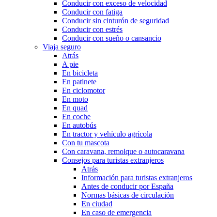
Conducir con exceso de velocidad
Conducir con fatiga
Conducir sin cinturón de seguridad
Conducir con estrés
Conducir con sueño o cansancio
Viaja seguro
Atrás
A pie
En bicicleta
En patinete
En ciclomotor
En moto
En quad
En coche
En autobús
En tractor y vehículo agrícola
Con tu mascota
Con caravana, remolque o autocaravana
Consejos para turistas extranjeros
Atrás
Información para turistas extranjeros
Antes de conducir por España
Normas básicas de circulación
En ciudad
En caso de emergencia