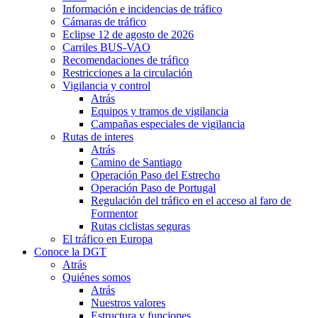
Información e incidencias de tráfico
Cámaras de tráfico
Eclipse 12 de agosto de 2026
Carriles BUS-VAO
Recomendaciones de tráfico
Restricciones a la circulación
Vigilancia y control
Atrás
Equipos y tramos de vigilancia
Campañas especiales de vigilancia
Rutas de interes
Atrás
Camino de Santiago
Operación Paso del Estrecho
Operación Paso de Portugal
Regulación del tráfico en el acceso al faro de
Formentor
Rutas ciclistas seguras
El tráfico en Europa
Conoce la DGT
Atrás
Quiénes somos
Atrás
Nuestros valores
Estructura y funciones