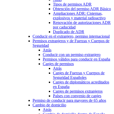
Tipos de permisos ADR
Obtención del permiso ADR Básico
Ampliaciones ADR: Cisternas,
explosivos y material radioactivo
Renovación de autorizaciones ADR
por caducidad
Duplicado de ADR
Conducir en el extranjero, permiso internacional
Permisos extranjeros y de Fuerzas y Cuerpos de
Seguridad
Atrás
Conducir con un permiso extranjero
Permisos válidos para conducir en España
Canjes de permisos
Atrás
Canjes de Fuerzas y Cuerpos de
Seguridad Españoles
Canjes de diplomáticos acreditados
en España
Canjes de permisos extranjeros
Países con convenio de canjes
Permiso de conducir para mayores de 65 años
Cambio de domicilio
Atrás