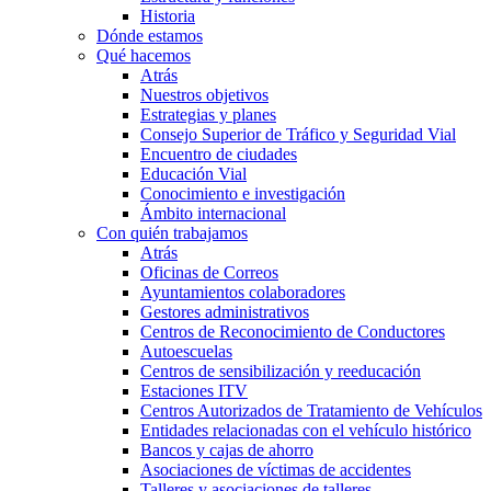
Historia
Dónde estamos
Qué hacemos
Atrás
Nuestros objetivos
Estrategias y planes
Consejo Superior de Tráfico y Seguridad Vial
Encuentro de ciudades
Educación Vial
Conocimiento e investigación
Ámbito internacional
Con quién trabajamos
Atrás
Oficinas de Correos
Ayuntamientos colaboradores
Gestores administrativos
Centros de Reconocimiento de Conductores
Autoescuelas
Centros de sensibilización y reeducación
Estaciones ITV
Centros Autorizados de Tratamiento de Vehículos
Entidades relacionadas con el vehículo histórico
Bancos y cajas de ahorro
Asociaciones de víctimas de accidentes
Talleres y asociaciones de talleres