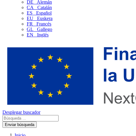
DE
Alemán
CA
Catalán
ES
Español
EU
Euskera
FR
Francés
GL
Gallego
EN
Inglés
Desplegar buscador
Enviar búsqueda
Inicio