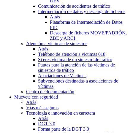
DEV
Comunicación de accidentes de tráfico
Intermediación de datos y descarga de ficheros
Atrás
Plataforma de Intermediación de Datos
PID
Descarga de ficheros MOVE/PADRÓN,
ZBE y ARCI
Atención a víctimas de siniestros
Atrás
Teléfono de atención a víctimas 018
Si eres víctima de un siniestro de tráfico
Pautas para la atención de las víctimas de
siniestros de tráfico
Asociaciones de Víctimas
Subvenciones destinadas a asociaciones de
víctimas
Centro de documentación
Muévete con seguridad
Atrás
Vías más seguras
Tecnología e innovación en carretera
Atrás
DGT 3.0
Forma parte de la DGT 3.0