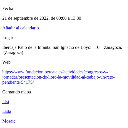
Fecha
21 de septiembre de 2022
, de
00:00 a 13:30
Añadir al calendario
Lugar
Ibercaja Patio de la Infanta. San Ignacio de Loyol. 16. Zaragoza.
(Zaragoza)
Web
https://www.fundacionibercaja.es/actividades/congresos-y-
jornadas/presentacion-de-libro-la-movilidad-al-trabajo-un-reto-
pendiente-54175/
Cargando mapa
List
Lista
Mosaic