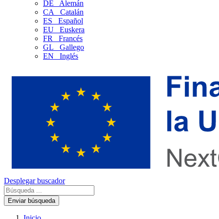
DE
Alemán
CA
Catalán
ES
Español
EU
Euskera
FR
Francés
GL
Gallego
EN
Inglés
Desplegar buscador
Enviar búsqueda
Inicio