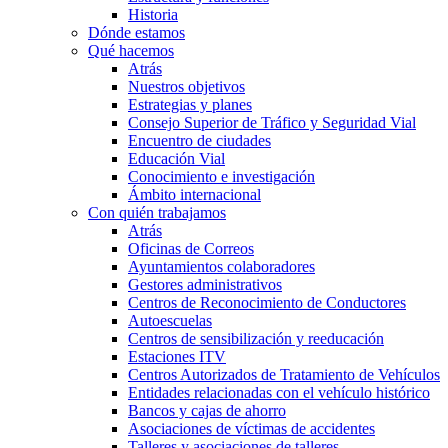
Historia
Dónde estamos
Qué hacemos
Atrás
Nuestros objetivos
Estrategias y planes
Consejo Superior de Tráfico y Seguridad Vial
Encuentro de ciudades
Educación Vial
Conocimiento e investigación
Ámbito internacional
Con quién trabajamos
Atrás
Oficinas de Correos
Ayuntamientos colaboradores
Gestores administrativos
Centros de Reconocimiento de Conductores
Autoescuelas
Centros de sensibilización y reeducación
Estaciones ITV
Centros Autorizados de Tratamiento de Vehículos
Entidades relacionadas con el vehículo histórico
Bancos y cajas de ahorro
Asociaciones de víctimas de accidentes
Talleres y asociaciones de talleres