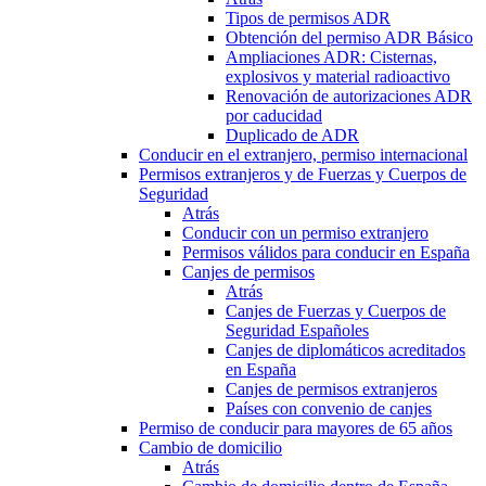
Tipos de permisos ADR
Obtención del permiso ADR Básico
Ampliaciones ADR: Cisternas,
explosivos y material radioactivo
Renovación de autorizaciones ADR
por caducidad
Duplicado de ADR
Conducir en el extranjero, permiso internacional
Permisos extranjeros y de Fuerzas y Cuerpos de
Seguridad
Atrás
Conducir con un permiso extranjero
Permisos válidos para conducir en España
Canjes de permisos
Atrás
Canjes de Fuerzas y Cuerpos de
Seguridad Españoles
Canjes de diplomáticos acreditados
en España
Canjes de permisos extranjeros
Países con convenio de canjes
Permiso de conducir para mayores de 65 años
Cambio de domicilio
Atrás