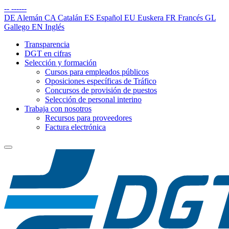
--
------
DE
Alemán
CA
Catalán
ES
Español
EU
Euskera
FR
Francés
GL
Gallego
EN
Inglés
Transparencia
DGT en cifras
Selección y formación
Cursos para empleados públicos
Oposiciones específicas de Tráfico
Concursos de provisión de puestos
Selección de personal interino
Trabaja con nosotros
Recursos para proveedores
Factura electrónica