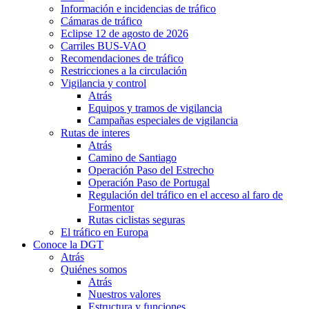
Información e incidencias de tráfico
Cámaras de tráfico
Eclipse 12 de agosto de 2026
Carriles BUS-VAO
Recomendaciones de tráfico
Restricciones a la circulación
Vigilancia y control
Atrás
Equipos y tramos de vigilancia
Campañas especiales de vigilancia
Rutas de interes
Atrás
Camino de Santiago
Operación Paso del Estrecho
Operación Paso de Portugal
Regulación del tráfico en el acceso al faro de
Formentor
Rutas ciclistas seguras
El tráfico en Europa
Conoce la DGT
Atrás
Quiénes somos
Atrás
Nuestros valores
Estructura y funciones