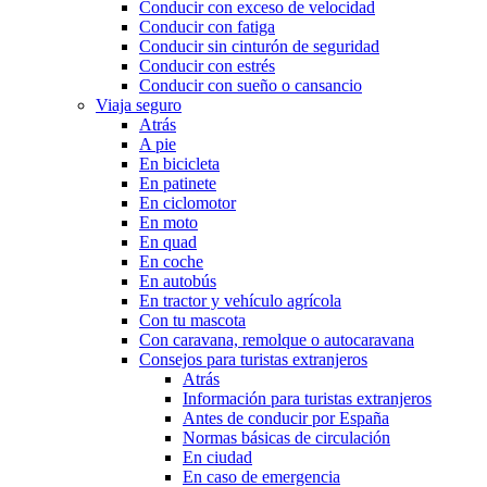
Conducir con exceso de velocidad
Conducir con fatiga
Conducir sin cinturón de seguridad
Conducir con estrés
Conducir con sueño o cansancio
Viaja seguro
Atrás
A pie
En bicicleta
En patinete
En ciclomotor
En moto
En quad
En coche
En autobús
En tractor y vehículo agrícola
Con tu mascota
Con caravana, remolque o autocaravana
Consejos para turistas extranjeros
Atrás
Información para turistas extranjeros
Antes de conducir por España
Normas básicas de circulación
En ciudad
En caso de emergencia