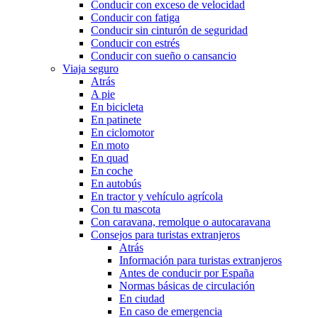
Conducir con exceso de velocidad
Conducir con fatiga
Conducir sin cinturón de seguridad
Conducir con estrés
Conducir con sueño o cansancio
Viaja seguro
Atrás
A pie
En bicicleta
En patinete
En ciclomotor
En moto
En quad
En coche
En autobús
En tractor y vehículo agrícola
Con tu mascota
Con caravana, remolque o autocaravana
Consejos para turistas extranjeros
Atrás
Información para turistas extranjeros
Antes de conducir por España
Normas básicas de circulación
En ciudad
En caso de emergencia