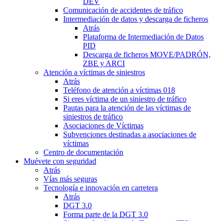
DEV
Comunicación de accidentes de tráfico
Intermediación de datos y descarga de ficheros
Atrás
Plataforma de Intermediación de Datos
PID
Descarga de ficheros MOVE/PADRÓN,
ZBE y ARCI
Atención a víctimas de siniestros
Atrás
Teléfono de atención a víctimas 018
Si eres víctima de un siniestro de tráfico
Pautas para la atención de las víctimas de
siniestros de tráfico
Asociaciones de Víctimas
Subvenciones destinadas a asociaciones de
víctimas
Centro de documentación
Muévete con seguridad
Atrás
Vías más seguras
Tecnología e innovación en carretera
Atrás
DGT 3.0
Forma parte de la DGT 3.0