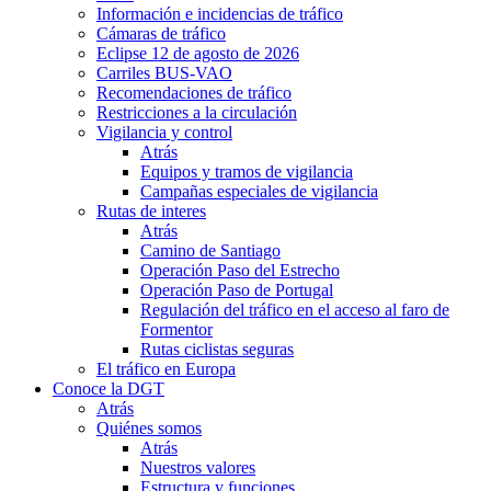
Información e incidencias de tráfico
Cámaras de tráfico
Eclipse 12 de agosto de 2026
Carriles BUS-VAO
Recomendaciones de tráfico
Restricciones a la circulación
Vigilancia y control
Atrás
Equipos y tramos de vigilancia
Campañas especiales de vigilancia
Rutas de interes
Atrás
Camino de Santiago
Operación Paso del Estrecho
Operación Paso de Portugal
Regulación del tráfico en el acceso al faro de
Formentor
Rutas ciclistas seguras
El tráfico en Europa
Conoce la DGT
Atrás
Quiénes somos
Atrás
Nuestros valores
Estructura y funciones