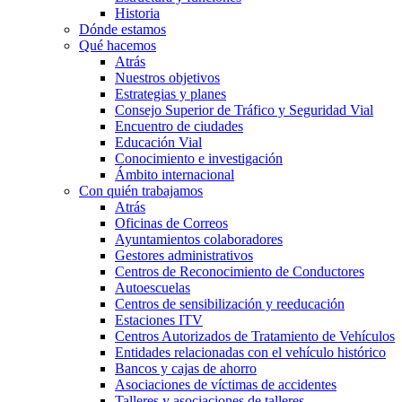
Historia
Dónde estamos
Qué hacemos
Atrás
Nuestros objetivos
Estrategias y planes
Consejo Superior de Tráfico y Seguridad Vial
Encuentro de ciudades
Educación Vial
Conocimiento e investigación
Ámbito internacional
Con quién trabajamos
Atrás
Oficinas de Correos
Ayuntamientos colaboradores
Gestores administrativos
Centros de Reconocimiento de Conductores
Autoescuelas
Centros de sensibilización y reeducación
Estaciones ITV
Centros Autorizados de Tratamiento de Vehículos
Entidades relacionadas con el vehículo histórico
Bancos y cajas de ahorro
Asociaciones de víctimas de accidentes
Talleres y asociaciones de talleres