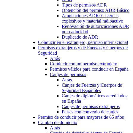
Tipos de permisos ADR
Obtención del permiso ADR Básico
Ampliaciones ADR: Cisternas,
explosivos y material radioactivo
Renovación de autorizaciones ADR
por caducidad
Duplicado de ADR
Conducir en el extranjero, permiso internacional
Permisos extranjeros y de Fuerzas y Cuerpos de
Seguridad
Atrás
Conducir con un permiso extranjero
Permisos válidos para conducir en España
Canjes de permisos
Atrás
Canjes de Fuerzas y Cuerpos de
Seguridad Españoles
Canjes de diplomáticos acreditados
en España
Canjes de permisos extranjeros
Países con convenio de canjes
Permiso de conducir para mayores de 65 años
Cambio de domicilio
Atrás