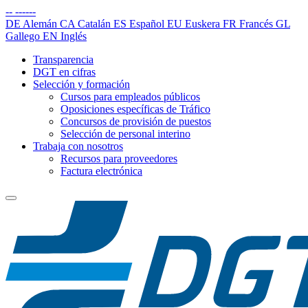
--
------
DE
Alemán
CA
Catalán
ES
Español
EU
Euskera
FR
Francés
GL
Gallego
EN
Inglés
Transparencia
DGT en cifras
Selección y formación
Cursos para empleados públicos
Oposiciones específicas de Tráfico
Concursos de provisión de puestos
Selección de personal interino
Trabaja con nosotros
Recursos para proveedores
Factura electrónica