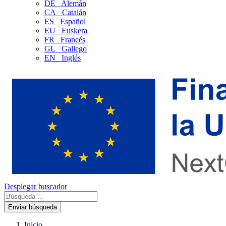
DE
Alemán
CA
Catalán
ES
Español
EU
Euskera
FR
Francés
GL
Gallego
EN
Inglés
Desplegar buscador
Enviar búsqueda
Inicio