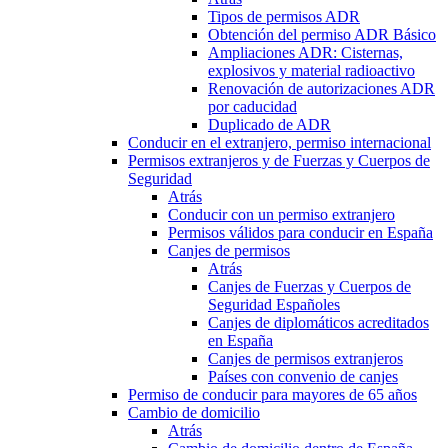
Tipos de permisos ADR
Obtención del permiso ADR Básico
Ampliaciones ADR: Cisternas,
explosivos y material radioactivo
Renovación de autorizaciones ADR
por caducidad
Duplicado de ADR
Conducir en el extranjero, permiso internacional
Permisos extranjeros y de Fuerzas y Cuerpos de
Seguridad
Atrás
Conducir con un permiso extranjero
Permisos válidos para conducir en España
Canjes de permisos
Atrás
Canjes de Fuerzas y Cuerpos de
Seguridad Españoles
Canjes de diplomáticos acreditados
en España
Canjes de permisos extranjeros
Países con convenio de canjes
Permiso de conducir para mayores de 65 años
Cambio de domicilio
Atrás