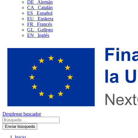
DE
Alemán
CA
Catalán
ES
Español
EU
Euskera
FR
Francés
GL
Gallego
EN
Inglés
Desplegar buscador
Enviar búsqueda
Inicio