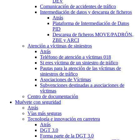
DEV
Comunicación de accidentes de tráfico
Intermediación de datos y descarga de ficheros
Atrás
Plataforma de Intermediación de Datos
PID
Descarga de ficheros MOVE/PADRÓN,
ZBE y ARCI
Atención a víctimas de siniestros
Atrás
Teléfono de atención a víctimas 018
Si eres víctima de un siniestro de tráfico
Pautas para la atención de las víctimas de
siniestros de tráfico
Asociaciones de Víctimas
Subvenciones destinadas a asociaciones de
víctimas
Centro de documentación
Muévete con seguridad
Atrás
Vías más seguras
Tecnología e innovación en carretera
Atrás
DGT 3.0
Forma parte de la DGT 3.0