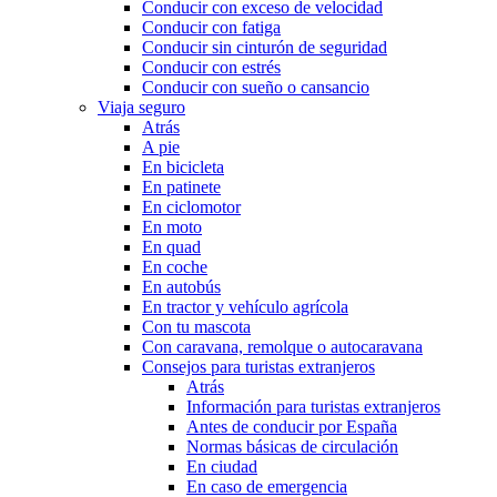
Conducir con exceso de velocidad
Conducir con fatiga
Conducir sin cinturón de seguridad
Conducir con estrés
Conducir con sueño o cansancio
Viaja seguro
Atrás
A pie
En bicicleta
En patinete
En ciclomotor
En moto
En quad
En coche
En autobús
En tractor y vehículo agrícola
Con tu mascota
Con caravana, remolque o autocaravana
Consejos para turistas extranjeros
Atrás
Información para turistas extranjeros
Antes de conducir por España
Normas básicas de circulación
En ciudad
En caso de emergencia