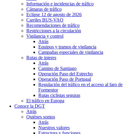
Información e incidencias de tráfico
Cámaras de tráfico
Eclipse 12 de agosto de 2026
Carriles BUS-VAO
Recomendaciones de tráfico
Restricciones a la circulación
Vigilancia y control
Atrás
Equipos y tramos de vigilancia
Campañas especiales de vigilancia
Rutas de interes
Atrás
Camino de Santiago
Operación Paso del Estrecho
Operación Paso de Portugal
Regulación del tráfico en el acceso al faro de
Formentor
Rutas ciclistas seguras
El tráfico en Europa
Conoce la DGT
Atrás
Quiénes somos
Atrás
Nuestros valores
Estructura y funciones