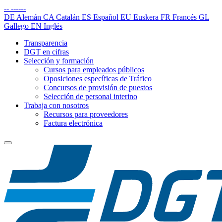
--
------
DE
Alemán
CA
Catalán
ES
Español
EU
Euskera
FR
Francés
GL
Gallego
EN
Inglés
Transparencia
DGT en cifras
Selección y formación
Cursos para empleados públicos
Oposiciones específicas de Tráfico
Concursos de provisión de puestos
Selección de personal interino
Trabaja con nosotros
Recursos para proveedores
Factura electrónica