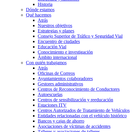
Historia
Dónde estamos
Qué hacemos
Atrás
Nuestros objetivos
Estrategias y planes
Consejo Superior de Tráfico y Seguridad Vial
Encuentro de ciudades
Educación Vial
Conocimiento e investigación
Ámbito internacional
Con quién trabajamos
Atrás
Oficinas de Correos
Ayuntamientos colaboradores
Gestores administrativos
Centros de Reconocimiento de Conductores
Autoescuelas
Centros de sensibilización y reeducación
Estaciones ITV
Centros Autorizados de Tratamiento de Vehículos
Entidades relacionadas con el vehículo histórico
Bancos y cajas de ahorro
Asociaciones de víctimas de accidentes
Talleres y asociaciones de talleres