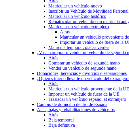
Atrás
Matricular un vehículo nuevo
Inscribir un Vehículo de Movilidad Person
Matricular un vehículo histórico
Rematricular un vehículo con matrícula anti
Matricular un vehículo extranjero
Atrás
Matricular un vehículo proveniente d
Importar un vehículo de fuera de la 
Matricula temporal: placas verdes
¿Vas a comprar o vender un vehículo de segunda
Atrás
Comprar un vehículo de segunda mano
Vender un vehículo de segunda mano
Donaciones, herencias y divorcios o separaciones
¿Quieres traer o llevarte un vehículo del extranjero
Atrás
Matricular un vehículo proveniente de la U
Importar un vehículo de fuera de la UE
Trasladar un vehículo español al extranjero
Cambio de domicilio dentro de España
Altas, bajas y rehabilitaciones de vehículos
Atrás
Baja temporal
Baja definitiva