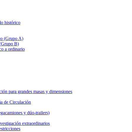
lo histórico
ico (Grupo A)
 (Grupo B)
co a ordinario
ción para grandes masas y dimensiones
a de Circulación
gacamiones y dúo-trailers)
vestigación extraordinarios
estricciones