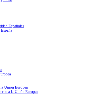
ridad Españoles
n España
ea
Europea
e la Unión Europea
xterno a la Unión Europea