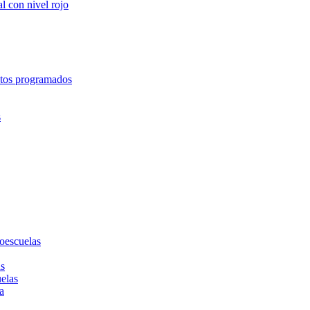
l con nivel rojo
entos programados
s
toescuelas
as
uelas
a