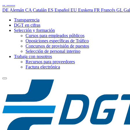
--
------
DE
Alemán
CA
Catalán
ES
Español
EU
Euskera
FR
Francés
GL
Gal
Transparencia
DGT en cifras
Selección y formación
Cursos para empleados públicos
Oposiciones específicas de Tráfico
Concursos de provisión de puestos
Selección de personal interino
Trabaja con nosotros
Recursos para proveedores
Factura electrónica