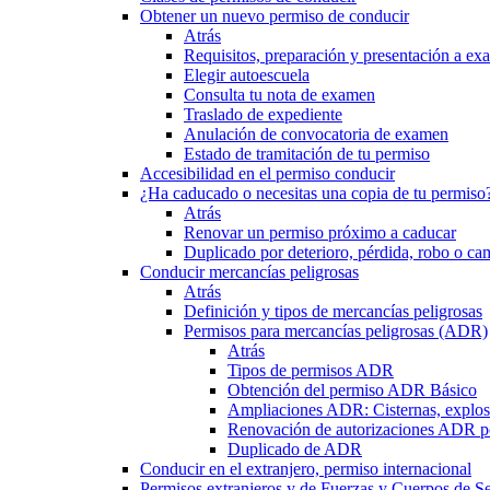
Obtener un nuevo permiso de conducir
Atrás
Requisitos, preparación y presentación a e
Elegir autoescuela
Consulta tu nota de examen
Traslado de expediente
Anulación de convocatoria de examen
Estado de tramitación de tu permiso
Accesibilidad en el permiso conducir
¿Ha caducado o necesitas una copia de tu permiso
Atrás
Renovar un permiso próximo a caducar
Duplicado por deterioro, pérdida, robo o ca
Conducir mercancías peligrosas
Atrás
Definición y tipos de mercancías peligrosas
Permisos para mercancías peligrosas (ADR)
Atrás
Tipos de permisos ADR
Obtención del permiso ADR Básico
Ampliaciones ADR: Cisternas, explosi
Renovación de autorizaciones ADR p
Duplicado de ADR
Conducir en el extranjero, permiso internacional
Permisos extranjeros y de Fuerzas y Cuerpos de S