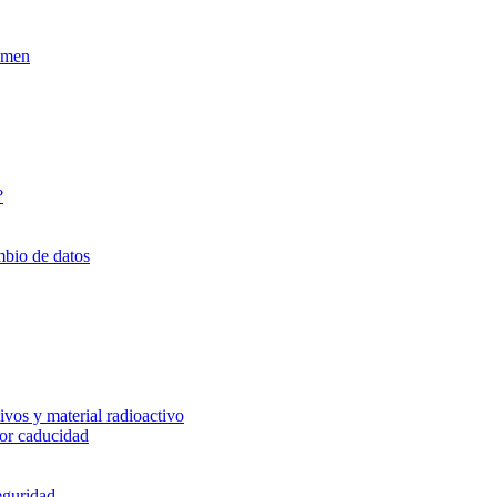
xamen
?
mbio de datos
vos y material radioactivo
or caducidad
eguridad