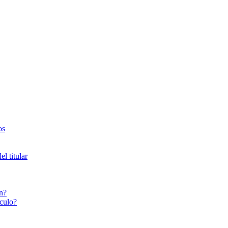
os
l titular
n?
culo?