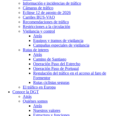
Información e incidencias de tráfico
Cámaras de tráfico
Eclipse 12 de agosto de 2026
Carriles BUS-VAO
Recomendaciones de tráfico
Restricciones a la circulación
Vigilancia y control
Atrás
Equipos y tramos de vigilancia
Campañas especiales de vigilancia
Rutas de interes
Atrás
Camino de Santiago
Operación Paso del Estrecho
Operación Paso de Portugal
Regulación del tráfico en el acceso al faro de
Formentor
Rutas ciclistas seguras
El tráfico en Europa
Conoce la DGT
Atrás
Quiénes somos
Atrás
Nuestros valores
Estructura y funciones