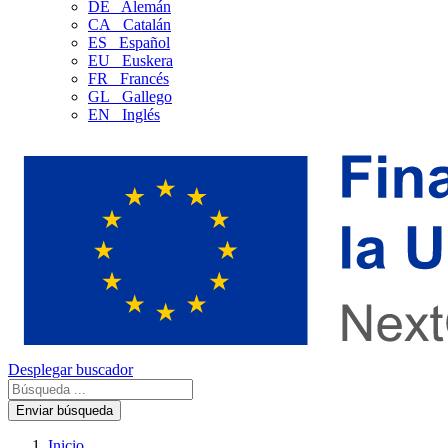
DE
Alemán
CA
Catalán
ES
Español
EU
Euskera
FR
Francés
GL
Gallego
EN
Inglés
Desplegar buscador
Enviar búsqueda
Inicio