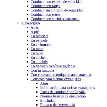
Conducir con exceso de velocidad
Conducir con fatiga
Conducir sin cinturón de seguridad
Conducir con estrés
Conducir con sueño o cansancio
Viaja seguro
Atrás
A pie
En bicicleta
En patinete
En ciclomotor
En moto
En quad
En coche
En autobús
En tractor y vehículo agrícola
Con tu mascota
Con caravana, remolque o autocaravana
Consejos para turistas extranjeros
Atrás
Información para turistas extranjeros
Antes de conducir por España
Normas básicas de circulación
En ciudad
En caso de emergencia