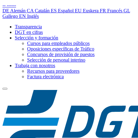
--
------
DE
Alemán
CA
Catalán
ES
Español
EU
Euskera
FR
Francés
GL
Gallego
EN
Inglés
Transparencia
DGT en cifras
Selección y formación
Cursos para empleados públicos
Oposiciones específicas de Tráfico
Concursos de provisión de puestos
Selección de personal interino
Trabaja con nosotros
Recursos para proveedores
Factura electrónica