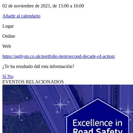
02 de noviembre de 2021
, de
15:00 a 16:00
Añadir al calendario
Lugar
Online
Web
https://agilysis.co.uk/portfolio-item/second-decade-of-action/
¿Te ha resultado útil esta información?
Sí
No
EVENTOS RELACIONADOS