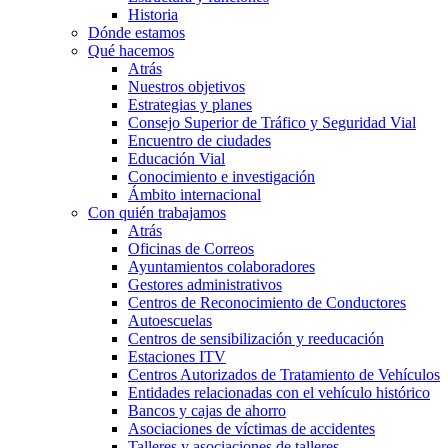
Historia
Dónde estamos
Qué hacemos
Atrás
Nuestros objetivos
Estrategias y planes
Consejo Superior de Tráfico y Seguridad Vial
Encuentro de ciudades
Educación Vial
Conocimiento e investigación
Ámbito internacional
Con quién trabajamos
Atrás
Oficinas de Correos
Ayuntamientos colaboradores
Gestores administrativos
Centros de Reconocimiento de Conductores
Autoescuelas
Centros de sensibilización y reeducación
Estaciones ITV
Centros Autorizados de Tratamiento de Vehículos
Entidades relacionadas con el vehículo histórico
Bancos y cajas de ahorro
Asociaciones de víctimas de accidentes
Talleres y asociaciones de talleres