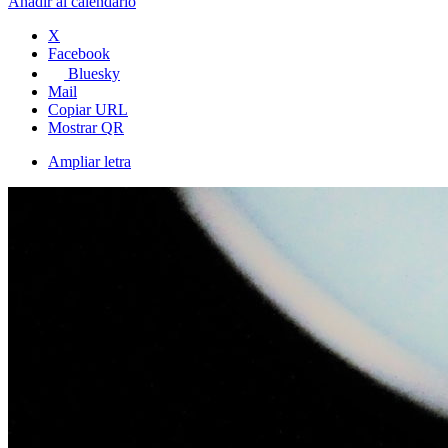
Añadir al calendario
X
Facebook
Bluesky
Mail
Copiar URL
Mostrar QR
Ampliar letra