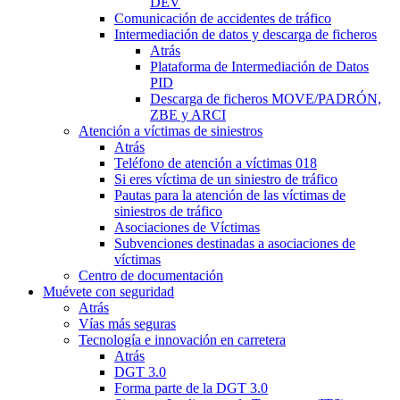
DEV
Comunicación de accidentes de tráfico
Intermediación de datos y descarga de ficheros
Atrás
Plataforma de Intermediación de Datos
PID
Descarga de ficheros MOVE/PADRÓN,
ZBE y ARCI
Atención a víctimas de siniestros
Atrás
Teléfono de atención a víctimas 018
Si eres víctima de un siniestro de tráfico
Pautas para la atención de las víctimas de
siniestros de tráfico
Asociaciones de Víctimas
Subvenciones destinadas a asociaciones de
víctimas
Centro de documentación
Muévete con seguridad
Atrás
Vías más seguras
Tecnología e innovación en carretera
Atrás
DGT 3.0
Forma parte de la DGT 3.0