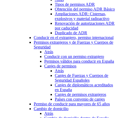
Tipos de permisos ADR
Obtención del permiso ADR Básico
Ampliaciones ADR: Cisternas,
explosivos y material radioactivo
Renovación de autorizaciones ADR
por caducidad
Duplicado de ADR
Conducir en el extranjero, permiso internacional
Permisos extranjeros y de Fuerzas y Cuerpos de
Seguridad
Atrás
Conducir con un permiso extranjero
Permisos válidos para conducir en España
Canjes de permisos
Atrás
Canjes de Fuerzas y Cuerpos de
Seguridad Españoles
Canjes de diplomáticos acreditados
en España
Canjes de permisos extranjeros
Países con convenio de canjes
Permiso de conducir para mayores de 65 años
Cambio de domicilio
Atrás