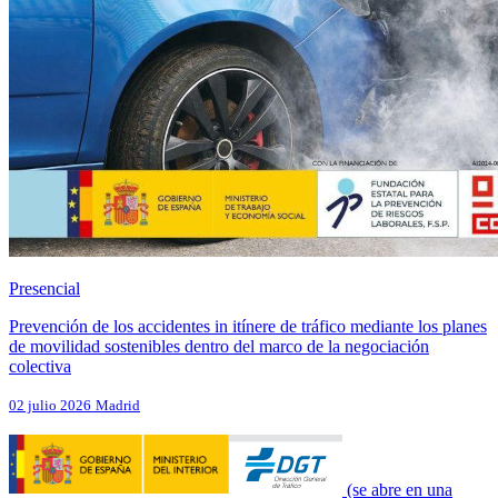
Presencial
Prevención de los accidentes in itínere de tráfico mediante los planes
de movilidad sostenibles dentro del marco de la negociación
colectiva
02 julio 2026
Madrid
(se abre en una