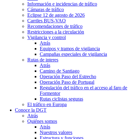
Información e incidencias de tráfico
Cámaras de tráfico
Eclipse 12 de agosto de 2026
Carriles BUS-VAO
Recomendaciones de tráfico
Restricciones a la circulación
Vigilancia y control
Atrás
Equipos y tramos de vigilancia
Campañas especiales de vigilancia
Rutas de interes
Atrás
Camino de Santiago
Operación Paso del Estrecho
Operación Paso de Portugal
Regulación del tráfico en el acceso al faro de
Formentor
Rutas ciclistas seguras
El tráfico en Europa
Conoce la DGT
Atrás
Quiénes somos
Atrás
Nuestros valores
Estructura y funciones