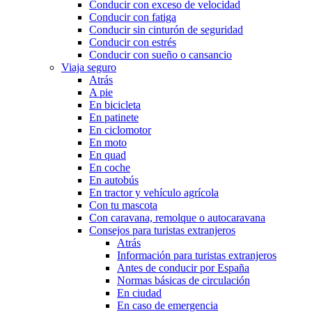
Conducir con exceso de velocidad
Conducir con fatiga
Conducir sin cinturón de seguridad
Conducir con estrés
Conducir con sueño o cansancio
Viaja seguro
Atrás
A pie
En bicicleta
En patinete
En ciclomotor
En moto
En quad
En coche
En autobús
En tractor y vehículo agrícola
Con tu mascota
Con caravana, remolque o autocaravana
Consejos para turistas extranjeros
Atrás
Información para turistas extranjeros
Antes de conducir por España
Normas básicas de circulación
En ciudad
En caso de emergencia