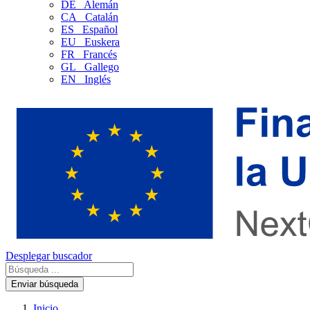
DE
Alemán
CA
Catalán
ES
Español
EU
Euskera
FR
Francés
GL
Gallego
EN
Inglés
Desplegar buscador
Enviar búsqueda
Inicio