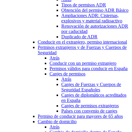
Tipos de permisos ADR
Obtención del permiso ADR Básico
Ampliaciones ADR: Cisternas,
explosivos y material radioactivo
Renovación de autorizaciones ADR
por caducidad
Duplicado de ADR
Conducir en el extranjero, permiso internacional
Permisos extranjeros y de Fuerzas y Cuerpos de
Seguridad
Atrás
Conducir con un permiso extranjero
Permisos válidos para conducir en España
Canjes de permisos
Atrás
Canjes de Fuerzas y Cuerpos de
Seguridad Españoles
Canjes de diplomáticos acreditados
en España
Canjes de permisos extranjeros
Países con convenio de canjes
Permiso de conducir para mayores de 65 años
Cambio de domicilio
Atrás