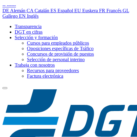
--
------
DE
Alemán
CA
Catalán
ES
Español
EU
Euskera
FR
Francés
GL
Gallego
EN
Inglés
Transparencia
DGT en cifras
Selección y formación
Cursos para empleados públicos
Oposiciones específicas de Tráfico
Concursos de provisión de puestos
Selección de personal interino
Trabaja con nosotros
Recursos para proveedores
Factura electrónica