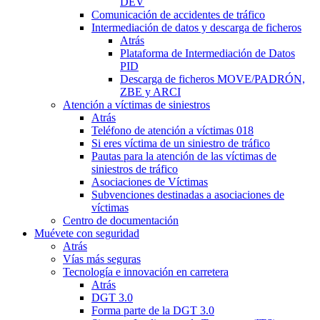
DEV
Comunicación de accidentes de tráfico
Intermediación de datos y descarga de ficheros
Atrás
Plataforma de Intermediación de Datos
PID
Descarga de ficheros MOVE/PADRÓN,
ZBE y ARCI
Atención a víctimas de siniestros
Atrás
Teléfono de atención a víctimas 018
Si eres víctima de un siniestro de tráfico
Pautas para la atención de las víctimas de
siniestros de tráfico
Asociaciones de Víctimas
Subvenciones destinadas a asociaciones de
víctimas
Centro de documentación
Muévete con seguridad
Atrás
Vías más seguras
Tecnología e innovación en carretera
Atrás
DGT 3.0
Forma parte de la DGT 3.0