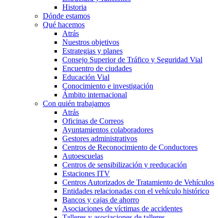
Historia
Dónde estamos
Qué hacemos
Atrás
Nuestros objetivos
Estrategias y planes
Consejo Superior de Tráfico y Seguridad Vial
Encuentro de ciudades
Educación Vial
Conocimiento e investigación
Ámbito internacional
Con quién trabajamos
Atrás
Oficinas de Correos
Ayuntamientos colaboradores
Gestores administrativos
Centros de Reconocimiento de Conductores
Autoescuelas
Centros de sensibilización y reeducación
Estaciones ITV
Centros Autorizados de Tratamiento de Vehículos
Entidades relacionadas con el vehículo histórico
Bancos y cajas de ahorro
Asociaciones de víctimas de accidentes
Talleres y asociaciones de talleres