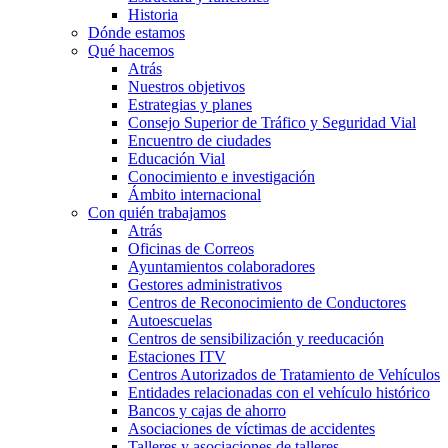
Historia
Dónde estamos
Qué hacemos
Atrás
Nuestros objetivos
Estrategias y planes
Consejo Superior de Tráfico y Seguridad Vial
Encuentro de ciudades
Educación Vial
Conocimiento e investigación
Ámbito internacional
Con quién trabajamos
Atrás
Oficinas de Correos
Ayuntamientos colaboradores
Gestores administrativos
Centros de Reconocimiento de Conductores
Autoescuelas
Centros de sensibilización y reeducación
Estaciones ITV
Centros Autorizados de Tratamiento de Vehículos
Entidades relacionadas con el vehículo histórico
Bancos y cajas de ahorro
Asociaciones de víctimas de accidentes
Talleres y asociaciones de talleres