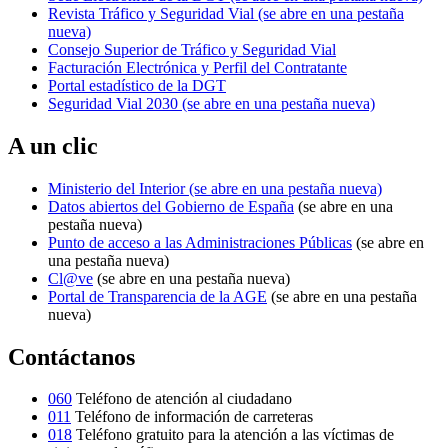
Revista Tráfico y Seguridad Vial
(se abre en una pestaña
nueva)
Consejo Superior de Tráfico y Seguridad Vial
Facturación Electrónica y Perfil del Contratante
Portal estadístico de la DGT
Seguridad Vial 2030
(se abre en una pestaña nueva)
A un clic
Ministerio del Interior
(se abre en una pestaña nueva)
Datos abiertos del Gobierno de España
(se abre en una
pestaña nueva)
Punto de acceso a las Administraciones Públicas
(se abre en
una pestaña nueva)
Cl@ve
(se abre en una pestaña nueva)
Portal de Transparencia de la AGE
(se abre en una pestaña
nueva)
Contáctanos
060
Teléfono de atención al ciudadano
011
Teléfono de información de carreteras
018
Teléfono gratuito para la atención a las víctimas de