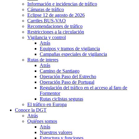
Información e incidencias de tráfico
Cámaras de tráfico
Eclipse 12 de agosto de 2026
Carriles BUS-VAO
Recomendaciones de tráfico
Restricciones a la circulación
Vigilancia y control
Atrás
Equipos y tramos de vigilancia
Campañas especiales de vigilancia
Rutas de interes
Atrás
Camino de Santiago
Operación Paso del Estrecho
Operación Paso de Portugal
Regulación del tráfico en el acceso al faro de
Formentor
Rutas ciclistas seguras
El tráfico en Europa
Conoce la DGT
Atrás
Quiénes somos
Atrás
Nuestros valores
Estructura y funciones