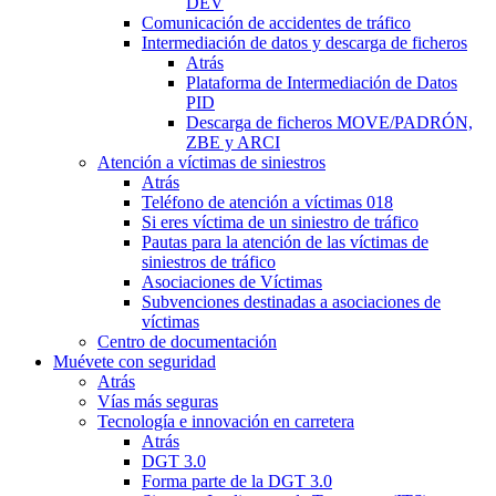
DEV
Comunicación de accidentes de tráfico
Intermediación de datos y descarga de ficheros
Atrás
Plataforma de Intermediación de Datos
PID
Descarga de ficheros MOVE/PADRÓN,
ZBE y ARCI
Atención a víctimas de siniestros
Atrás
Teléfono de atención a víctimas 018
Si eres víctima de un siniestro de tráfico
Pautas para la atención de las víctimas de
siniestros de tráfico
Asociaciones de Víctimas
Subvenciones destinadas a asociaciones de
víctimas
Centro de documentación
Muévete con seguridad
Atrás
Vías más seguras
Tecnología e innovación en carretera
Atrás
DGT 3.0
Forma parte de la DGT 3.0