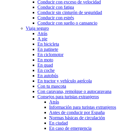
Conducir con exceso de velocidad
Conducir con fatiga
Conducir sin cinturón de seguridad
Conducir con estrés
Conducir con sueño o cansancio
Viaja seguro
Atrás
A pie
En bicicleta
En patinete
En ciclomotor
En moto
En quad
En coche
En autobús
En tractor y vehículo agrícola
Con tu mascota
Con caravana, remolque o autocaravana
Consejos para turistas extranjeros
Atrás
Información para turistas extranjeros
Antes de conducir por España
Normas básicas de circulación
En ciudad
En caso de emergencia