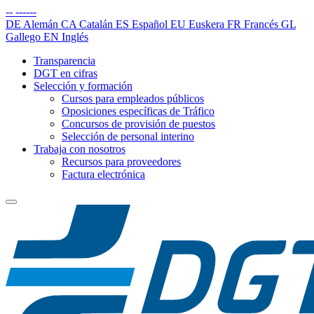
--
------
DE
Alemán
CA
Catalán
ES
Español
EU
Euskera
FR
Francés
GL
Gallego
EN
Inglés
Transparencia
DGT en cifras
Selección y formación
Cursos para empleados públicos
Oposiciones específicas de Tráfico
Concursos de provisión de puestos
Selección de personal interino
Trabaja con nosotros
Recursos para proveedores
Factura electrónica