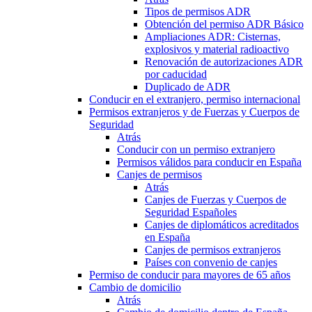
Tipos de permisos ADR
Obtención del permiso ADR Básico
Ampliaciones ADR: Cisternas,
explosivos y material radioactivo
Renovación de autorizaciones ADR
por caducidad
Duplicado de ADR
Conducir en el extranjero, permiso internacional
Permisos extranjeros y de Fuerzas y Cuerpos de
Seguridad
Atrás
Conducir con un permiso extranjero
Permisos válidos para conducir en España
Canjes de permisos
Atrás
Canjes de Fuerzas y Cuerpos de
Seguridad Españoles
Canjes de diplomáticos acreditados
en España
Canjes de permisos extranjeros
Países con convenio de canjes
Permiso de conducir para mayores de 65 años
Cambio de domicilio
Atrás