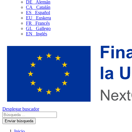
DE
Alemán
CA
Catalán
ES
Español
EU
Euskera
FR
Francés
GL
Gallego
EN
Inglés
Desplegar buscador
Enviar búsqueda
Inicio