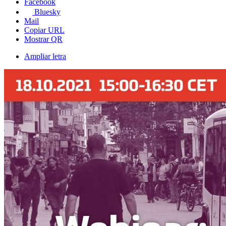
Facebook
Bluesky
Mail
Copiar URL
Mostrar QR
Ampliar letra