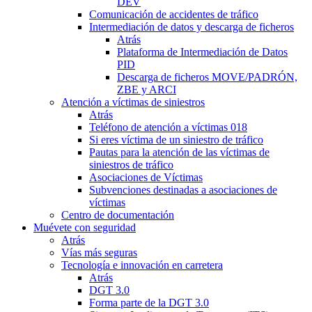
DEV
Comunicación de accidentes de tráfico
Intermediación de datos y descarga de ficheros
Atrás
Plataforma de Intermediación de Datos
PID
Descarga de ficheros MOVE/PADRÓN,
ZBE y ARCI
Atención a víctimas de siniestros
Atrás
Teléfono de atención a víctimas 018
Si eres víctima de un siniestro de tráfico
Pautas para la atención de las víctimas de
siniestros de tráfico
Asociaciones de Víctimas
Subvenciones destinadas a asociaciones de
víctimas
Centro de documentación
Muévete con seguridad
Atrás
Vías más seguras
Tecnología e innovación en carretera
Atrás
DGT 3.0
Forma parte de la DGT 3.0