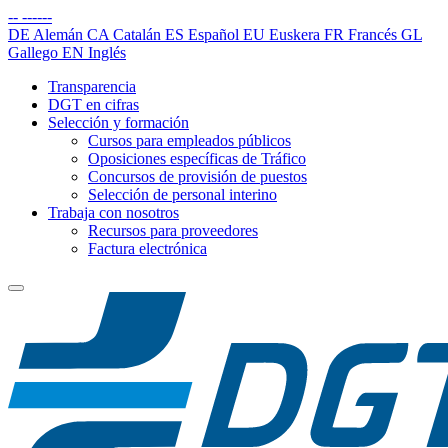
--
------
DE
Alemán
CA
Catalán
ES
Español
EU
Euskera
FR
Francés
GL
Gallego
EN
Inglés
Transparencia
DGT en cifras
Selección y formación
Cursos para empleados públicos
Oposiciones específicas de Tráfico
Concursos de provisión de puestos
Selección de personal interino
Trabaja con nosotros
Recursos para proveedores
Factura electrónica