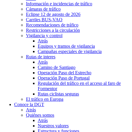
Información e incidencias de tráfico
Cámaras de tráfico
Eclipse 12 de agosto de 2026
Carriles BUS-VAO
Recomendaciones de tráfico
Restricciones a la circulación
Vigilancia y control
Atrás
Equipos y tramos de vigilancia
Campañas especiales de vigilancia
Rutas de interes
Atrás
Camino de Santiago
Operación Paso del Estrecho
Operación Paso de Portugal
Regulación del tráfico en el acceso al faro de
Formentor
Rutas ciclistas seguras
El tráfico en Europa
Conoce la DGT
Atrás
Quiénes somos
Atrás
Nuestros valores
Estructura y funciones