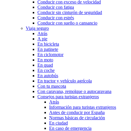
Conducir con exceso de velocidad
Conducir con fatiga
Conducir sin cinturón de seguridad
Conducir con estrés
Conducir con sueño o cansancio
Viaja seguro
Atrás
A pie
En bicicleta
En patinete
En ciclomotor
En moto
En quad
En coche
En autobús
En tractor y vehículo agrícola
Con tu mascota
Con caravana, remolque o autocaravana
Consejos para turistas extranjeros
Atrás
Información para turistas extranjeros
Antes de conducir por España
Normas básicas de circulación
En ciudad
En caso de emergencia