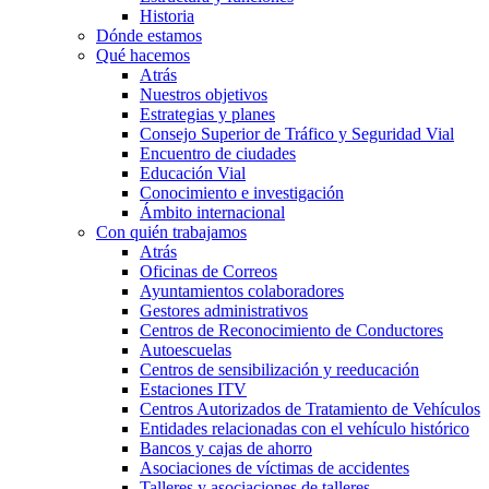
Historia
Dónde estamos
Qué hacemos
Atrás
Nuestros objetivos
Estrategias y planes
Consejo Superior de Tráfico y Seguridad Vial
Encuentro de ciudades
Educación Vial
Conocimiento e investigación
Ámbito internacional
Con quién trabajamos
Atrás
Oficinas de Correos
Ayuntamientos colaboradores
Gestores administrativos
Centros de Reconocimiento de Conductores
Autoescuelas
Centros de sensibilización y reeducación
Estaciones ITV
Centros Autorizados de Tratamiento de Vehículos
Entidades relacionadas con el vehículo histórico
Bancos y cajas de ahorro
Asociaciones de víctimas de accidentes
Talleres y asociaciones de talleres