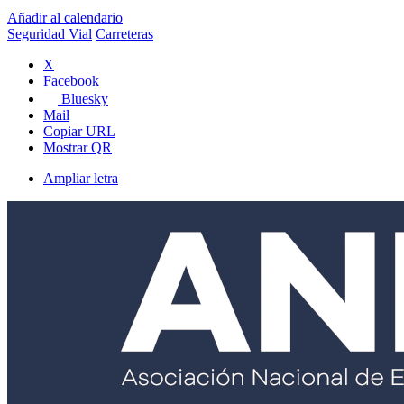
Añadir al calendario
Seguridad Vial
Carreteras
X
Facebook
Bluesky
Mail
Copiar URL
Mostrar QR
Ampliar letra