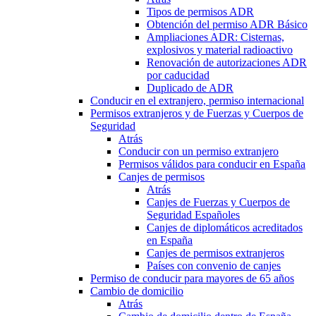
Tipos de permisos ADR
Obtención del permiso ADR Básico
Ampliaciones ADR: Cisternas,
explosivos y material radioactivo
Renovación de autorizaciones ADR
por caducidad
Duplicado de ADR
Conducir en el extranjero, permiso internacional
Permisos extranjeros y de Fuerzas y Cuerpos de
Seguridad
Atrás
Conducir con un permiso extranjero
Permisos válidos para conducir en España
Canjes de permisos
Atrás
Canjes de Fuerzas y Cuerpos de
Seguridad Españoles
Canjes de diplomáticos acreditados
en España
Canjes de permisos extranjeros
Países con convenio de canjes
Permiso de conducir para mayores de 65 años
Cambio de domicilio
Atrás