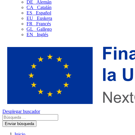
DE
Alemán
CA
Catalán
ES
Español
EU
Euskera
FR
Francés
GL
Gallego
EN
Inglés
Desplegar buscador
Enviar búsqueda
Inicio