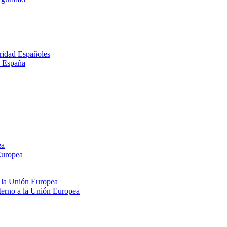
ridad Españoles
n España
ea
Europea
e la Unión Europea
xterno a la Unión Europea