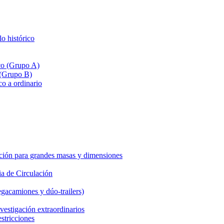
lo histórico
ico (Grupo A)
 (Grupo B)
co a ordinario
ción para grandes masas y dimensiones
a de Circulación
gacamiones y dúo-trailers)
vestigación extraordinarios
estricciones