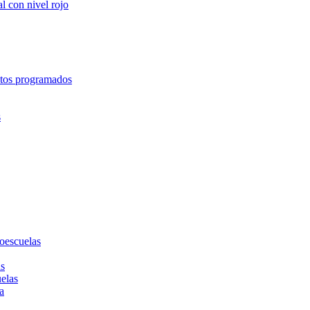
l con nivel rojo
entos programados
s
toescuelas
as
uelas
a