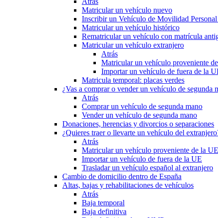
Atrás
Matricular un vehículo nuevo
Inscribir un Vehículo de Movilidad Person
Matricular un vehículo histórico
Rematricular un vehículo con matrícula anti
Matricular un vehículo extranjero
Atrás
Matricular un vehículo proveniente d
Importar un vehículo de fuera de la 
Matricula temporal: placas verdes
¿Vas a comprar o vender un vehículo de segunda
Atrás
Comprar un vehículo de segunda mano
Vender un vehículo de segunda mano
Donaciones, herencias y divorcios o separaciones
¿Quieres traer o llevarte un vehículo del extranjero
Atrás
Matricular un vehículo proveniente de la U
Importar un vehículo de fuera de la UE
Trasladar un vehículo español al extranjero
Cambio de domicilio dentro de España
Altas, bajas y rehabilitaciones de vehículos
Atrás
Baja temporal
Baja definitiva