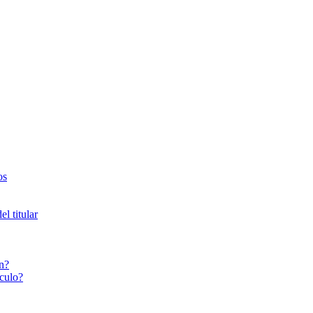
os
l titular
n?
culo?