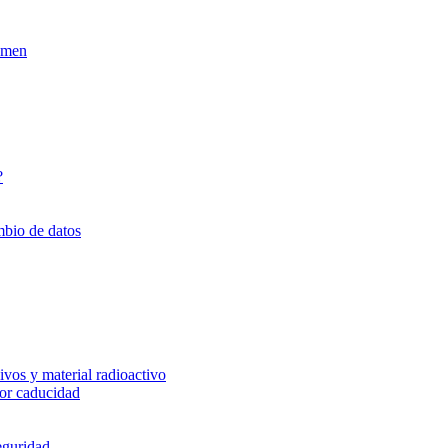
xamen
?
mbio de datos
vos y material radioactivo
or caducidad
eguridad