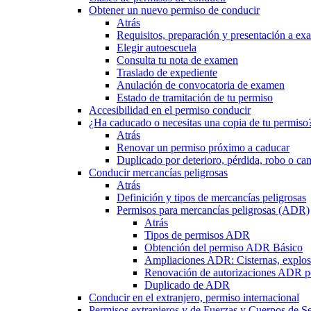
Obtener un nuevo permiso de conducir
Atrás
Requisitos, preparación y presentación a e
Elegir autoescuela
Consulta tu nota de examen
Traslado de expediente
Anulación de convocatoria de examen
Estado de tramitación de tu permiso
Accesibilidad en el permiso conducir
¿Ha caducado o necesitas una copia de tu permiso
Atrás
Renovar un permiso próximo a caducar
Duplicado por deterioro, pérdida, robo o ca
Conducir mercancías peligrosas
Atrás
Definición y tipos de mercancías peligrosas
Permisos para mercancías peligrosas (ADR)
Atrás
Tipos de permisos ADR
Obtención del permiso ADR Básico
Ampliaciones ADR: Cisternas, explosi
Renovación de autorizaciones ADR p
Duplicado de ADR
Conducir en el extranjero, permiso internacional
Permisos extranjeros y de Fuerzas y Cuerpos de S