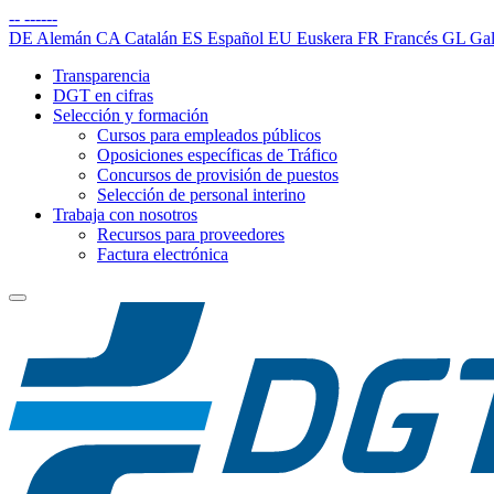
--
------
DE
Alemán
CA
Catalán
ES
Español
EU
Euskera
FR
Francés
GL
Gal
Transparencia
DGT en cifras
Selección y formación
Cursos para empleados públicos
Oposiciones específicas de Tráfico
Concursos de provisión de puestos
Selección de personal interino
Trabaja con nosotros
Recursos para proveedores
Factura electrónica