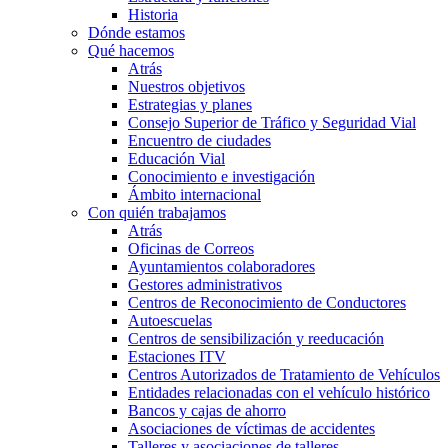
Historia
Dónde estamos
Qué hacemos
Atrás
Nuestros objetivos
Estrategias y planes
Consejo Superior de Tráfico y Seguridad Vial
Encuentro de ciudades
Educación Vial
Conocimiento e investigación
Ámbito internacional
Con quién trabajamos
Atrás
Oficinas de Correos
Ayuntamientos colaboradores
Gestores administrativos
Centros de Reconocimiento de Conductores
Autoescuelas
Centros de sensibilización y reeducación
Estaciones ITV
Centros Autorizados de Tratamiento de Vehículos
Entidades relacionadas con el vehículo histórico
Bancos y cajas de ahorro
Asociaciones de víctimas de accidentes
Talleres y asociaciones de talleres