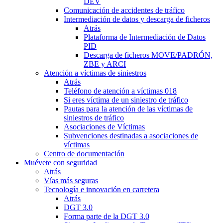
DEV
Comunicación de accidentes de tráfico
Intermediación de datos y descarga de ficheros
Atrás
Plataforma de Intermediación de Datos
PID
Descarga de ficheros MOVE/PADRÓN,
ZBE y ARCI
Atención a víctimas de siniestros
Atrás
Teléfono de atención a víctimas 018
Si eres víctima de un siniestro de tráfico
Pautas para la atención de las víctimas de
siniestros de tráfico
Asociaciones de Víctimas
Subvenciones destinadas a asociaciones de
víctimas
Centro de documentación
Muévete con seguridad
Atrás
Vías más seguras
Tecnología e innovación en carretera
Atrás
DGT 3.0
Forma parte de la DGT 3.0