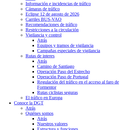
Información e incidencias de tráfico
Cámaras de tráfico
Eclipse 12 de agosto de 2026
Carriles BUS-VAO
Recomendaciones de tráfico
Restricciones a la circulación
Vigilancia y control
Atrás
Equipos y tramos de vigilancia
Campañas especiales de vigilancia
Rutas de interes
Atrás
Camino de Santiago
Operación Paso del Estrecho
Operación Paso de Portugal
Regulación del tráfico en el acceso al faro de
Formentor
Rutas ciclistas seguras
El tráfico en Europa
Conoce la DGT
Atrás
Quiénes somos
Atrás
Nuestros valores
Estructura y funciones