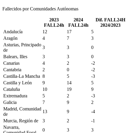
Fallecidos por Comunidades Autónomas
2023
2024
Dif. FALL24H
FALL24h
FALL24h
2024/2023
Andalucía
12
17
5
Aragón
4
7
3
Asturias, Principado
3
3
0
de
Balears, Illes
3
3
0
Canarias
4
2
-2
Cantabria
2
0
-2
Castilla-La Mancha
8
5
-3
Castilla y León
9
14
5
Cataluña
10
19
9
Extremadura
5
2
-3
Galicia
7
9
2
Madrid, Comunidad
13
9
-4
de
Murcia, Región de
3
2
-1
Navarra,
0
3
3
Comunidad Foral