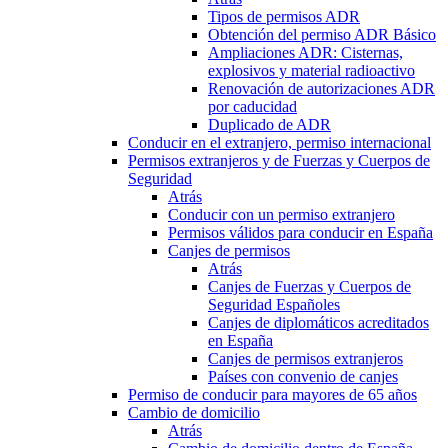
Tipos de permisos ADR
Obtención del permiso ADR Básico
Ampliaciones ADR: Cisternas,
explosivos y material radioactivo
Renovación de autorizaciones ADR
por caducidad
Duplicado de ADR
Conducir en el extranjero, permiso internacional
Permisos extranjeros y de Fuerzas y Cuerpos de
Seguridad
Atrás
Conducir con un permiso extranjero
Permisos válidos para conducir en España
Canjes de permisos
Atrás
Canjes de Fuerzas y Cuerpos de
Seguridad Españoles
Canjes de diplomáticos acreditados
en España
Canjes de permisos extranjeros
Países con convenio de canjes
Permiso de conducir para mayores de 65 años
Cambio de domicilio
Atrás