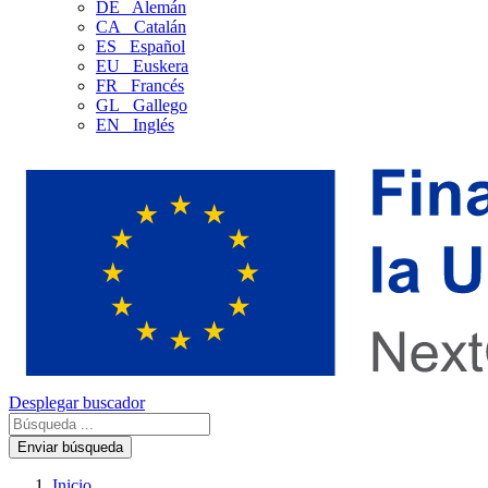
DE
Alemán
CA
Catalán
ES
Español
EU
Euskera
FR
Francés
GL
Gallego
EN
Inglés
Desplegar buscador
Enviar búsqueda
Inicio