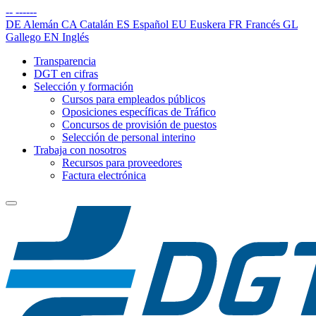
--
------
DE
Alemán
CA
Catalán
ES
Español
EU
Euskera
FR
Francés
GL
Gallego
EN
Inglés
Transparencia
DGT en cifras
Selección y formación
Cursos para empleados públicos
Oposiciones específicas de Tráfico
Concursos de provisión de puestos
Selección de personal interino
Trabaja con nosotros
Recursos para proveedores
Factura electrónica