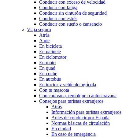
Conducir con exceso de velocidad
Conducir con fatiga
Conducir sin cinturón de seguridad
Conducir con estrés
Conducir con sueño o cansancio
Viaja seguro
Atrás
A pie
En bicicleta
En patinete
En ciclomotor
En moto
En quad
En coche
En autobús
En tractor y vehículo agrícola
Con tu mascota
Con caravana, remolque o autocaravana
Consejos para turistas extranjeros
Atrás
Información para turistas extranjeros
Antes de conducir por España
Normas básicas de circulación
En ciudad
En caso de emergencia