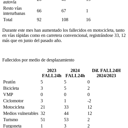
autovía
Resto vías
66
67
1
interurbanas
Total
92
108
16
Durante este mes han aumentado los fallecidos en motocicleta, tanto
en vías rápidas como en carretera convencional, registrándose 33, 12
más que en junio del pasado año.
Fallecidos por medio de desplazamiento
2023
2024
Dif. FALL24H
FALL24h
FALL24h
2024/2023
Peatón
5
5
0
Bicicleta
3
5
2
VMP
0
0
0
Ciclomotor
3
1
-2
Motocicleta
21
33
12
Medios vulnerables
32
44
12
Turismo
51
53
2
Furgoneta
1
3
2