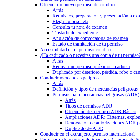
Obtener un nuevo permiso de conducir
Atrás
Requisitos, preparación y presentación a e
Elegir autoescuela
Consulta tu nota de examen
Traslado de expediente
Anulación de convocatoria de examen
Estado de tramitación de tu permiso
Accesibilidad en el permiso conducir
¿Ha caducado o necesitas una copia de tu permiso
Atrás
Renovar un permiso próximo a caducar
Duplicado por deterioro, pérdida, robo o ca
Conducir mercancías peligrosas
Atrás
Definición y tipos de mercancías peligrosas
Permisos para mercancías peligrosas (ADR)
Atrás
Tipos de permisos ADR
Obtención del permiso ADR Básico
Ampliaciones ADR: Cisternas, explosi
Renovación de autorizaciones ADR p
Duplicado de ADR
Conducir en el extranjero, permiso internacional
Permisos extranjeros y de Fuerzas y Cuerpos de S