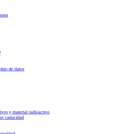
xamen
?
mbio de datos
vos y material radioactivo
or caducidad
eguridad