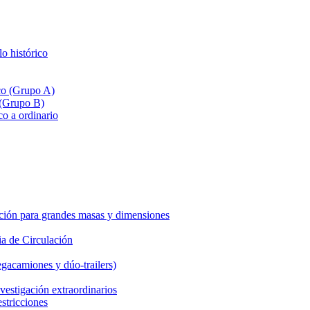
lo histórico
ico (Grupo A)
 (Grupo B)
co a ordinario
ción para grandes masas y dimensiones
a de Circulación
gacamiones y dúo-trailers)
vestigación extraordinarios
estricciones