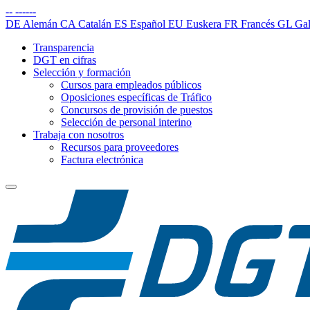
--
------
DE
Alemán
CA
Catalán
ES
Español
EU
Euskera
FR
Francés
GL
Gal
Transparencia
DGT en cifras
Selección y formación
Cursos para empleados públicos
Oposiciones específicas de Tráfico
Concursos de provisión de puestos
Selección de personal interino
Trabaja con nosotros
Recursos para proveedores
Factura electrónica