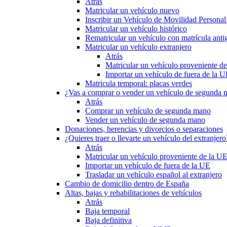
Atrás
Matricular un vehículo nuevo
Inscribir un Vehículo de Movilidad Person
Matricular un vehículo histórico
Rematricular un vehículo con matrícula anti
Matricular un vehículo extranjero
Atrás
Matricular un vehículo proveniente d
Importar un vehículo de fuera de la 
Matricula temporal: placas verdes
¿Vas a comprar o vender un vehículo de segunda
Atrás
Comprar un vehículo de segunda mano
Vender un vehículo de segunda mano
Donaciones, herencias y divorcios o separaciones
¿Quieres traer o llevarte un vehículo del extranjero
Atrás
Matricular un vehículo proveniente de la U
Importar un vehículo de fuera de la UE
Trasladar un vehículo español al extranjero
Cambio de domicilio dentro de España
Altas, bajas y rehabilitaciones de vehículos
Atrás
Baja temporal
Baja definitiva