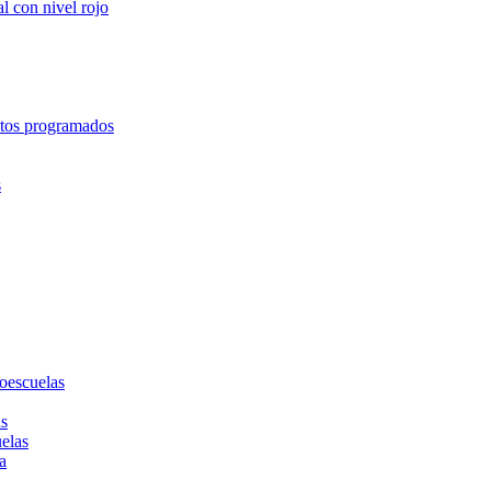
l con nivel rojo
entos programados
s
toescuelas
as
uelas
a