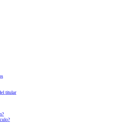
os
l titular
n?
culo?