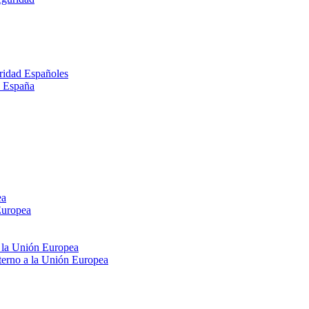
ridad Españoles
n España
ea
Europea
e la Unión Europea
xterno a la Unión Europea