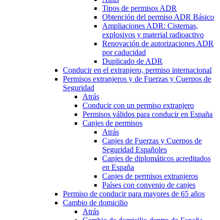
Tipos de permisos ADR
Obtención del permiso ADR Básico
Ampliaciones ADR: Cisternas,
explosivos y material radioactivo
Renovación de autorizaciones ADR
por caducidad
Duplicado de ADR
Conducir en el extranjero, permiso internacional
Permisos extranjeros y de Fuerzas y Cuerpos de
Seguridad
Atrás
Conducir con un permiso extranjero
Permisos válidos para conducir en España
Canjes de permisos
Atrás
Canjes de Fuerzas y Cuerpos de
Seguridad Españoles
Canjes de diplomáticos acreditados
en España
Canjes de permisos extranjeros
Países con convenio de canjes
Permiso de conducir para mayores de 65 años
Cambio de domicilio
Atrás