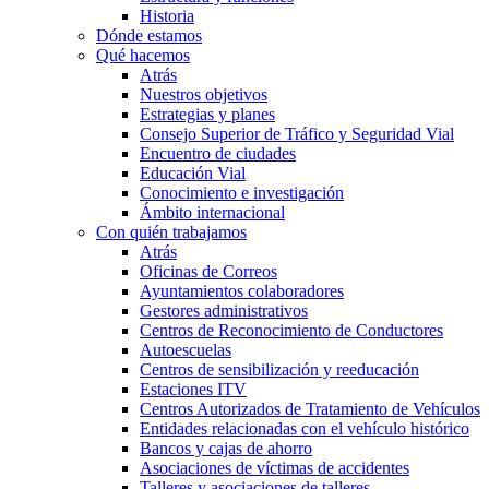
Historia
Dónde estamos
Qué hacemos
Atrás
Nuestros objetivos
Estrategias y planes
Consejo Superior de Tráfico y Seguridad Vial
Encuentro de ciudades
Educación Vial
Conocimiento e investigación
Ámbito internacional
Con quién trabajamos
Atrás
Oficinas de Correos
Ayuntamientos colaboradores
Gestores administrativos
Centros de Reconocimiento de Conductores
Autoescuelas
Centros de sensibilización y reeducación
Estaciones ITV
Centros Autorizados de Tratamiento de Vehículos
Entidades relacionadas con el vehículo histórico
Bancos y cajas de ahorro
Asociaciones de víctimas de accidentes
Talleres y asociaciones de talleres