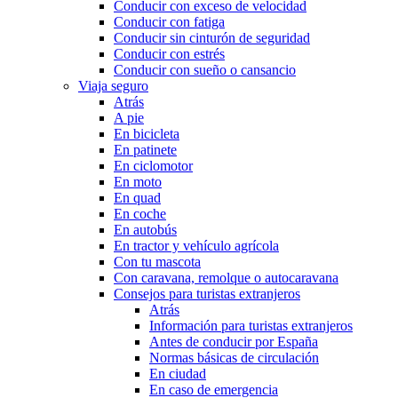
Conducir con exceso de velocidad
Conducir con fatiga
Conducir sin cinturón de seguridad
Conducir con estrés
Conducir con sueño o cansancio
Viaja seguro
Atrás
A pie
En bicicleta
En patinete
En ciclomotor
En moto
En quad
En coche
En autobús
En tractor y vehículo agrícola
Con tu mascota
Con caravana, remolque o autocaravana
Consejos para turistas extranjeros
Atrás
Información para turistas extranjeros
Antes de conducir por España
Normas básicas de circulación
En ciudad
En caso de emergencia