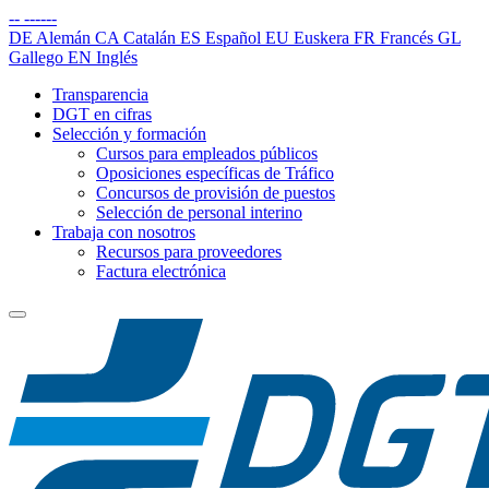
--
------
DE
Alemán
CA
Catalán
ES
Español
EU
Euskera
FR
Francés
GL
Gallego
EN
Inglés
Transparencia
DGT en cifras
Selección y formación
Cursos para empleados públicos
Oposiciones específicas de Tráfico
Concursos de provisión de puestos
Selección de personal interino
Trabaja con nosotros
Recursos para proveedores
Factura electrónica