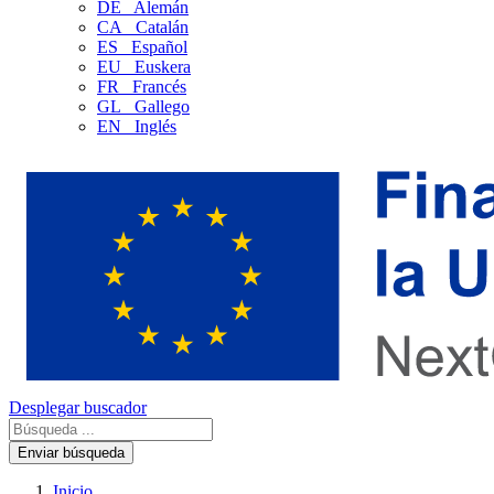
DE
Alemán
CA
Catalán
ES
Español
EU
Euskera
FR
Francés
GL
Gallego
EN
Inglés
Desplegar buscador
Enviar búsqueda
Inicio