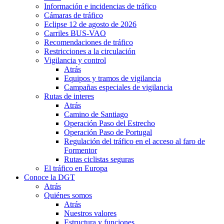
Información e incidencias de tráfico
Cámaras de tráfico
Eclipse 12 de agosto de 2026
Carriles BUS-VAO
Recomendaciones de tráfico
Restricciones a la circulación
Vigilancia y control
Atrás
Equipos y tramos de vigilancia
Campañas especiales de vigilancia
Rutas de interes
Atrás
Camino de Santiago
Operación Paso del Estrecho
Operación Paso de Portugal
Regulación del tráfico en el acceso al faro de
Formentor
Rutas ciclistas seguras
El tráfico en Europa
Conoce la DGT
Atrás
Quiénes somos
Atrás
Nuestros valores
Estructura y funciones