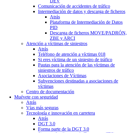
DEV
Comunicación de accidentes de tráfico
Intermediación de datos y descarga de ficheros
Atrás
Plataforma de Intermediación de Datos
PID
Descarga de ficheros MOVE/PADRÓN,
ZBE y ARCI
Atención a víctimas de siniestros
Atrás
Teléfono de atención a víctimas 018
Si eres víctima de un siniestro de tráfico
Pautas para la atención de las víctimas de
siniestros de tráfico
Asociaciones de Víctimas
Subvenciones destinadas a asociaciones de
víctimas
Centro de documentación
Muévete con seguridad
Atrás
Vías más seguras
Tecnología e innovación en carretera
Atrás
DGT 3.0
Forma parte de la DGT 3.0