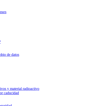
xamen
?
mbio de datos
vos y material radioactivo
or caducidad
eguridad