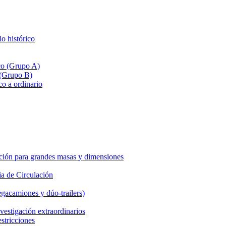
lo histórico
ico (Grupo A)
 (Grupo B)
co a ordinario
ción para grandes masas y dimensiones
a de Circulación
gacamiones y dúo-trailers)
vestigación extraordinarios
estricciones