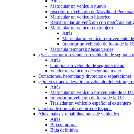
Atrás
Matricular un vehículo nuevo
Inscribir un Vehículo de Movilidad Person
Matricular un vehículo histórico
Rematricular un vehículo con matrícula anti
Matricular un vehículo extranjero
Atrás
Matricular un vehículo proveniente d
Importar un vehículo de fuera de la 
Matricula temporal: placas verdes
¿Vas a comprar o vender un vehículo de segunda
Atrás
Comprar un vehículo de segunda mano
Vender un vehículo de segunda mano
Donaciones, herencias y divorcios o separaciones
¿Quieres traer o llevarte un vehículo del extranjero
Atrás
Matricular un vehículo proveniente de la U
Importar un vehículo de fuera de la UE
Trasladar un vehículo español al extranjero
Cambio de domicilio dentro de España
Altas, bajas y rehabilitaciones de vehículos
Atrás
Baja temporal
Baja definitiva