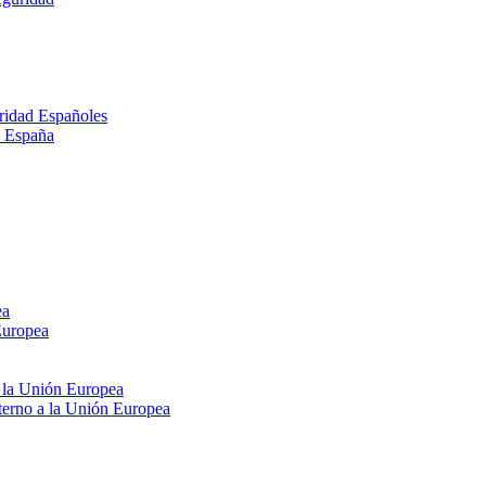
ridad Españoles
n España
ea
Europea
e la Unión Europea
xterno a la Unión Europea