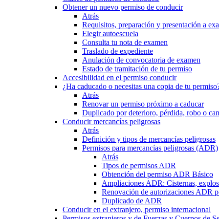
Obtener un nuevo permiso de conducir
Atrás
Requisitos, preparación y presentación a e
Elegir autoescuela
Consulta tu nota de examen
Traslado de expediente
Anulación de convocatoria de examen
Estado de tramitación de tu permiso
Accesibilidad en el permiso conducir
¿Ha caducado o necesitas una copia de tu permiso
Atrás
Renovar un permiso próximo a caducar
Duplicado por deterioro, pérdida, robo o ca
Conducir mercancías peligrosas
Atrás
Definición y tipos de mercancías peligrosas
Permisos para mercancías peligrosas (ADR)
Atrás
Tipos de permisos ADR
Obtención del permiso ADR Básico
Ampliaciones ADR: Cisternas, explosi
Renovación de autorizaciones ADR p
Duplicado de ADR
Conducir en el extranjero, permiso internacional
Permisos extranjeros y de Fuerzas y Cuerpos de S