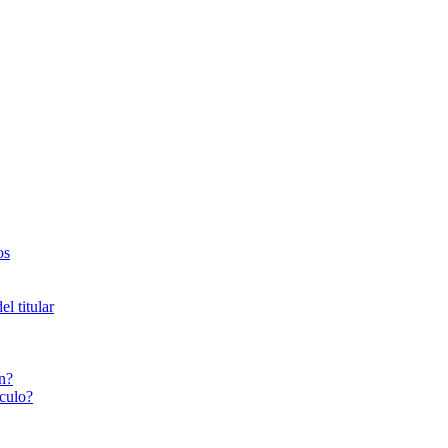
os
l titular
n?
culo?