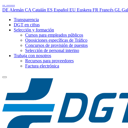
--
------
DE
Alemán
CA
Catalán
ES
Español
EU
Euskera
FR
Francés
GL
Gal
Transparencia
DGT en cifras
Selección y formación
Cursos para empleados públicos
Oposiciones específicas de Tráfico
Concursos de provisión de puestos
Selección de personal interino
Trabaja con nosotros
Recursos para proveedores
Factura electrónica