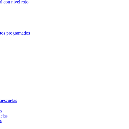
l con nivel rojo
entos programados
s
toescuelas
as
uelas
a