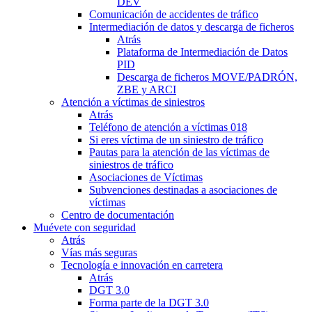
DEV
Comunicación de accidentes de tráfico
Intermediación de datos y descarga de ficheros
Atrás
Plataforma de Intermediación de Datos
PID
Descarga de ficheros MOVE/PADRÓN,
ZBE y ARCI
Atención a víctimas de siniestros
Atrás
Teléfono de atención a víctimas 018
Si eres víctima de un siniestro de tráfico
Pautas para la atención de las víctimas de
siniestros de tráfico
Asociaciones de Víctimas
Subvenciones destinadas a asociaciones de
víctimas
Centro de documentación
Muévete con seguridad
Atrás
Vías más seguras
Tecnología e innovación en carretera
Atrás
DGT 3.0
Forma parte de la DGT 3.0