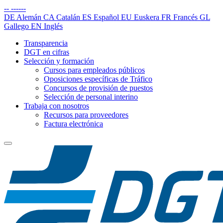
--
------
DE
Alemán
CA
Catalán
ES
Español
EU
Euskera
FR
Francés
GL
Gallego
EN
Inglés
Transparencia
DGT en cifras
Selección y formación
Cursos para empleados públicos
Oposiciones específicas de Tráfico
Concursos de provisión de puestos
Selección de personal interino
Trabaja con nosotros
Recursos para proveedores
Factura electrónica