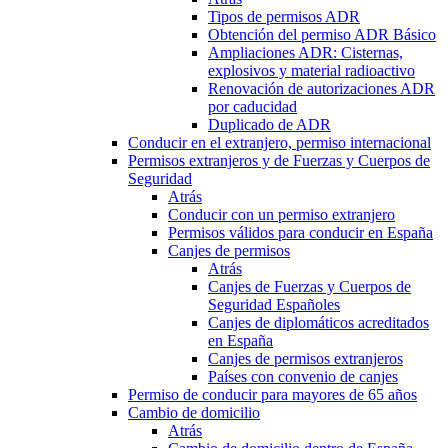
Tipos de permisos ADR
Obtención del permiso ADR Básico
Ampliaciones ADR: Cisternas,
explosivos y material radioactivo
Renovación de autorizaciones ADR
por caducidad
Duplicado de ADR
Conducir en el extranjero, permiso internacional
Permisos extranjeros y de Fuerzas y Cuerpos de
Seguridad
Atrás
Conducir con un permiso extranjero
Permisos válidos para conducir en España
Canjes de permisos
Atrás
Canjes de Fuerzas y Cuerpos de
Seguridad Españoles
Canjes de diplomáticos acreditados
en España
Canjes de permisos extranjeros
Países con convenio de canjes
Permiso de conducir para mayores de 65 años
Cambio de domicilio
Atrás