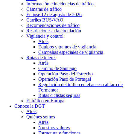
Información e incidencias de tráfico
Cámaras de tráfico
Eclipse 12 de agosto de 2026
Carriles BUS-VAO
Recomendaciones de tráfico
Restricciones a la circulación
Vigilancia y control
Atrás
Equipos y tramos de vigilancia
Campañas especiales de vigilancia
Rutas de interes
Atrás
Camino de Santiago
Operación Paso del Estrecho
Operación Paso de Portugal
Regulación del tráfico en el acceso al faro de
Formentor
Rutas ciclistas seguras
El tráfico en Europa
Conoce la DGT
Atrás
Quiénes somos
Atrás
Nuestros valores
Estructura y funciones