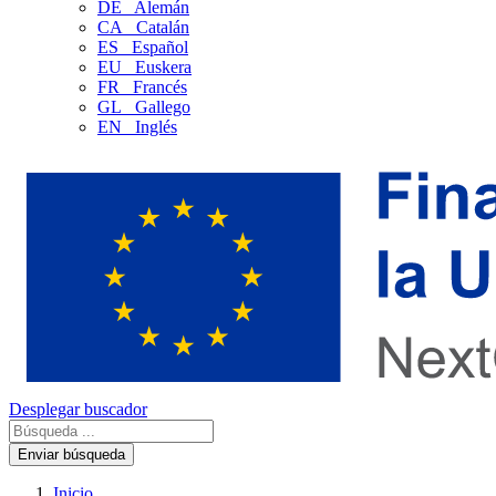
DE
Alemán
CA
Catalán
ES
Español
EU
Euskera
FR
Francés
GL
Gallego
EN
Inglés
Desplegar buscador
Enviar búsqueda
Inicio