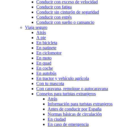
Conducir con exceso de velocidad
Conducir con fatiga
Conducir sin cinturón de seguridad
Conducir con estrés
Conducir con sueño o cansancio
Viaja seguro
Atrás
A pie
En bicicleta
En patinete
En ciclomotor
En moto
En quad
En coche
En autobús
En tractor y vehículo agrícola
Con tu mascota
Con caravana, remolque o autocaravana
Consejos para turistas extranjeros
Atrás
Información para turistas extranjeros
Antes de conducir por España
Normas básicas de circulación
En ciudad
En caso de emergencia