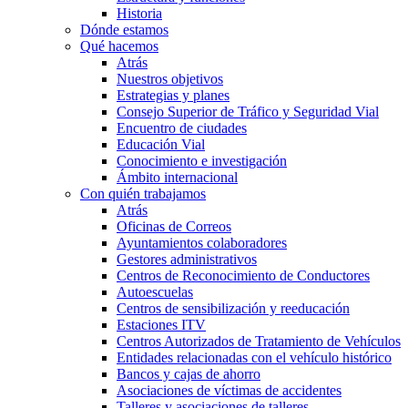
Historia
Dónde estamos
Qué hacemos
Atrás
Nuestros objetivos
Estrategias y planes
Consejo Superior de Tráfico y Seguridad Vial
Encuentro de ciudades
Educación Vial
Conocimiento e investigación
Ámbito internacional
Con quién trabajamos
Atrás
Oficinas de Correos
Ayuntamientos colaboradores
Gestores administrativos
Centros de Reconocimiento de Conductores
Autoescuelas
Centros de sensibilización y reeducación
Estaciones ITV
Centros Autorizados de Tratamiento de Vehículos
Entidades relacionadas con el vehículo histórico
Bancos y cajas de ahorro
Asociaciones de víctimas de accidentes
Talleres y asociaciones de talleres