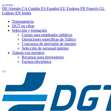
--
------
DE
Alemán
CA
Catalán
ES
Español
EU
Euskera
FR
Francés
GL
Gallego
EN
Inglés
Transparencia
DGT en cifras
Selección y formación
Cursos para empleados públicos
Oposiciones específicas de Tráfico
Concursos de provisión de puestos
Selección de personal interino
Trabaja con nosotros
Recursos para proveedores
Factura electrónica