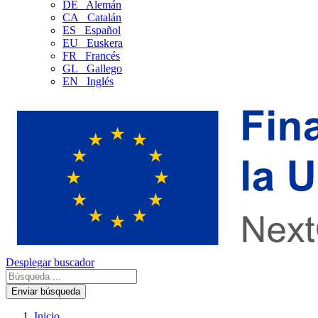
DE
Alemán
CA
Catalán
ES
Español
EU
Euskera
FR
Francés
GL
Gallego
EN
Inglés
Desplegar buscador
Enviar búsqueda
Inicio