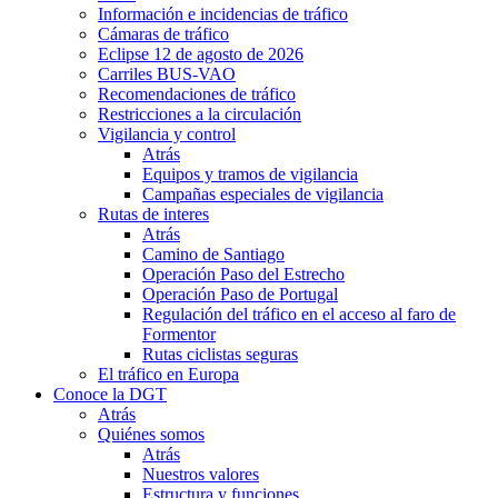
Información e incidencias de tráfico
Cámaras de tráfico
Eclipse 12 de agosto de 2026
Carriles BUS-VAO
Recomendaciones de tráfico
Restricciones a la circulación
Vigilancia y control
Atrás
Equipos y tramos de vigilancia
Campañas especiales de vigilancia
Rutas de interes
Atrás
Camino de Santiago
Operación Paso del Estrecho
Operación Paso de Portugal
Regulación del tráfico en el acceso al faro de
Formentor
Rutas ciclistas seguras
El tráfico en Europa
Conoce la DGT
Atrás
Quiénes somos
Atrás
Nuestros valores
Estructura y funciones