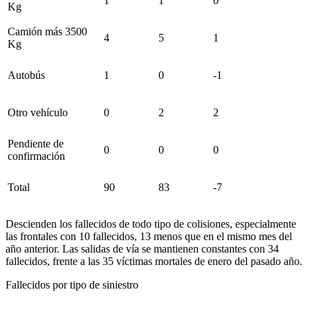
1
1
0
Kg
Camión más 3500
4
5
1
Kg
Autobús
1
0
-1
Otro vehículo
0
2
2
Pendiente de
0
0
0
confirmación
Total
90
83
-7
Descienden los fallecidos de todo tipo de colisiones, especialmente
las frontales con 10 fallecidos, 13 menos que en el mismo mes del
año anterior. Las salidas de vía se mantienen constantes con 34
fallecidos, frente a las 35 víctimas mortales de enero del pasado año.
Fallecidos por tipo de siniestro