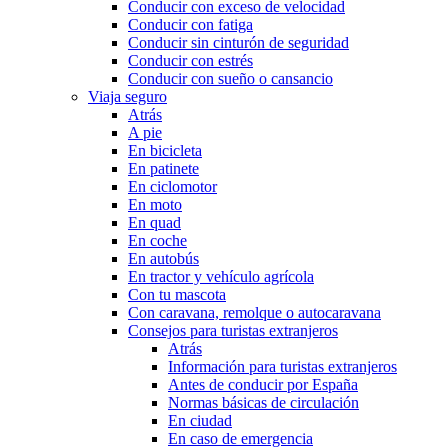
Conducir con exceso de velocidad
Conducir con fatiga
Conducir sin cinturón de seguridad
Conducir con estrés
Conducir con sueño o cansancio
Viaja seguro
Atrás
A pie
En bicicleta
En patinete
En ciclomotor
En moto
En quad
En coche
En autobús
En tractor y vehículo agrícola
Con tu mascota
Con caravana, remolque o autocaravana
Consejos para turistas extranjeros
Atrás
Información para turistas extranjeros
Antes de conducir por España
Normas básicas de circulación
En ciudad
En caso de emergencia