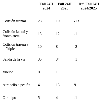
Fall 24H
Fall 24H
Dif. Fall 24H
2024
2025
2024/2025
Colisión frontal
23
10
-13
Colisión lateral y
13
12
-1
frontolateral
Colisión trasera y
10
8
-2
múltiple
Salida de la vía
35
34
-1
Vuelco
0
1
1
Atropello a peatón
4
13
9
Otro tipo
5
4
-1