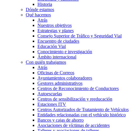
Historia
Dónde estamos
Qué hacemos
Atrás
Nuestros objetivos
Estrategias y planes
Consejo Superior de Tráfico y Seguridad Vial
Encuentro de ciudades
Educación Vial
Conocimiento e investigación
Ámbito internacional
Con quién trabajamos
Atrás
Oficinas de Correos
Ayuntamientos colaboradores
Gestores administrativos
Centros de Reconocimiento de Conductores
Autoescuelas
Centros de sensibilización y reeducación
Estaciones ITV
Centros Autorizados de Tratamiento de Vehículos
Entidades relacionadas con el vehículo histórico
Bancos y cajas de ahorro
Asociaciones de víctimas de accidentes
Talleres y asociaciones de talleres