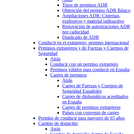
Tipos de permisos ADR
Obtención del permiso ADR Básico
Ampliaciones ADR: Cisternas,
explosivos y material radioactivo
Renovación de autorizaciones ADR
por caducidad
Duplicado de ADR
Conducir en el extranjero, permiso internacional
Permisos extranjeros y de Fuerzas y Cuerpos de
Seguridad
Atrás
Conducir con un permiso extranjero
Permisos válidos para conducir en España
Canjes de permisos
Atrás
Canjes de Fuerzas y Cuerpos de
Seguridad Españoles
Canjes de diplomáticos acreditados
en España
Canjes de permisos extranjeros
Países con convenio de canjes
Permiso de conducir para mayores de 65 años
Cambio de domicilio
Atrás