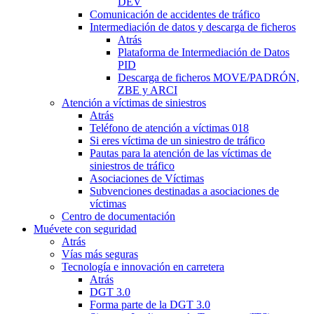
DEV
Comunicación de accidentes de tráfico
Intermediación de datos y descarga de ficheros
Atrás
Plataforma de Intermediación de Datos
PID
Descarga de ficheros MOVE/PADRÓN,
ZBE y ARCI
Atención a víctimas de siniestros
Atrás
Teléfono de atención a víctimas 018
Si eres víctima de un siniestro de tráfico
Pautas para la atención de las víctimas de
siniestros de tráfico
Asociaciones de Víctimas
Subvenciones destinadas a asociaciones de
víctimas
Centro de documentación
Muévete con seguridad
Atrás
Vías más seguras
Tecnología e innovación en carretera
Atrás
DGT 3.0
Forma parte de la DGT 3.0