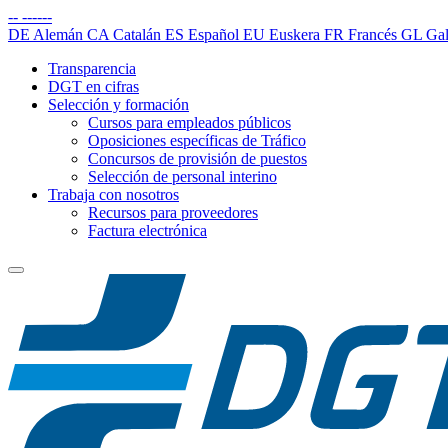
--
------
DE
Alemán
CA
Catalán
ES
Español
EU
Euskera
FR
Francés
GL
Gal
Transparencia
DGT en cifras
Selección y formación
Cursos para empleados públicos
Oposiciones específicas de Tráfico
Concursos de provisión de puestos
Selección de personal interino
Trabaja con nosotros
Recursos para proveedores
Factura electrónica