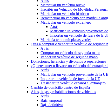
Atrás
Matricular un vehículo nuevo
Inscribir un Vehículo de Movilidad Person
Matricular un vehículo histórico
Rematricular un vehículo con matrícula anti
Matricular un vehículo extranjero
Atrás
Matricular un vehículo proveniente d
Importar un vehículo de fuera de la 
Matricula temporal: placas verdes
¿Vas a comprar o vender un vehículo de segunda
Atrás
Comprar un vehículo de segunda mano
Vender un vehículo de segunda mano
Donaciones, herencias y divorcios o separaciones
¿Quieres traer o llevarte un vehículo del extranjero
Atrás
Matricular un vehículo proveniente de la U
Importar un vehículo de fuera de la UE
Trasladar un vehículo español al extranjero
Cambio de domicilio dentro de España
Altas, bajas y rehabilitaciones de vehículos
Atrás
Baja temporal
Baja definitiva