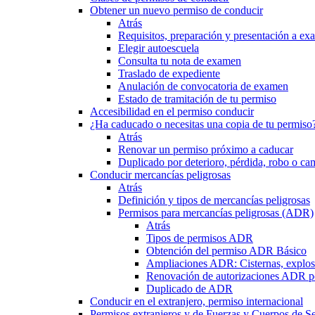
Obtener un nuevo permiso de conducir
Atrás
Requisitos, preparación y presentación a e
Elegir autoescuela
Consulta tu nota de examen
Traslado de expediente
Anulación de convocatoria de examen
Estado de tramitación de tu permiso
Accesibilidad en el permiso conducir
¿Ha caducado o necesitas una copia de tu permiso
Atrás
Renovar un permiso próximo a caducar
Duplicado por deterioro, pérdida, robo o ca
Conducir mercancías peligrosas
Atrás
Definición y tipos de mercancías peligrosas
Permisos para mercancías peligrosas (ADR)
Atrás
Tipos de permisos ADR
Obtención del permiso ADR Básico
Ampliaciones ADR: Cisternas, explosi
Renovación de autorizaciones ADR p
Duplicado de ADR
Conducir en el extranjero, permiso internacional
Permisos extranjeros y de Fuerzas y Cuerpos de S