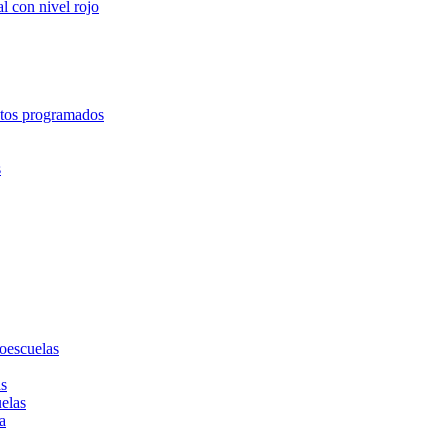
l con nivel rojo
entos programados
s
toescuelas
as
uelas
a