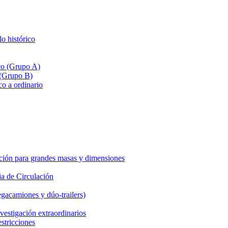
lo histórico
ico (Grupo A)
 (Grupo B)
co a ordinario
ción para grandes masas y dimensiones
a de Circulación
gacamiones y dúo-trailers)
vestigación extraordinarios
estricciones