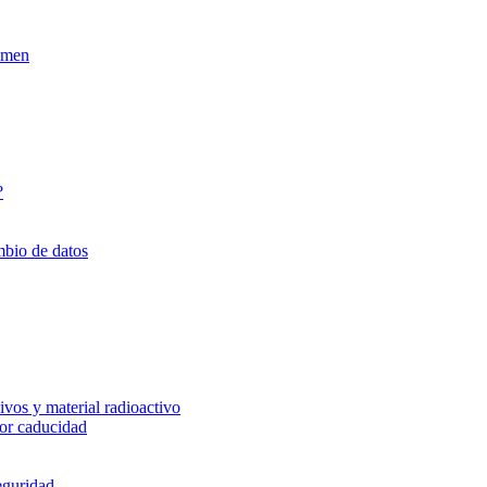
xamen
?
mbio de datos
vos y material radioactivo
or caducidad
eguridad