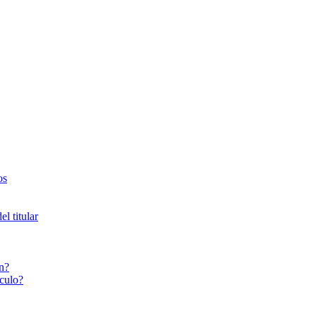
os
l titular
n?
culo?