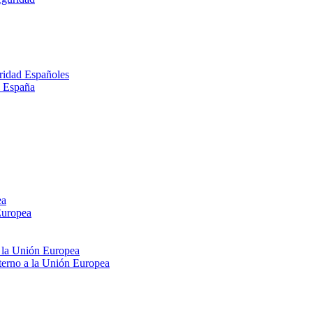
ridad Españoles
n España
ea
Europea
e la Unión Europea
xterno a la Unión Europea