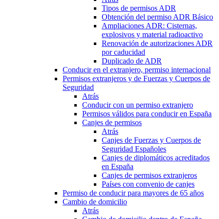
Tipos de permisos ADR
Obtención del permiso ADR Básico
Ampliaciones ADR: Cisternas,
explosivos y material radioactivo
Renovación de autorizaciones ADR
por caducidad
Duplicado de ADR
Conducir en el extranjero, permiso internacional
Permisos extranjeros y de Fuerzas y Cuerpos de
Seguridad
Atrás
Conducir con un permiso extranjero
Permisos válidos para conducir en España
Canjes de permisos
Atrás
Canjes de Fuerzas y Cuerpos de
Seguridad Españoles
Canjes de diplomáticos acreditados
en España
Canjes de permisos extranjeros
Países con convenio de canjes
Permiso de conducir para mayores de 65 años
Cambio de domicilio
Atrás