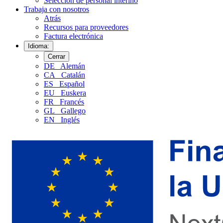
Selección de personal interino
Trabaja con nosotros
Atrás
Recursos para proveedores
Factura electrónica
Idioma:
Cerrar
DE
Alemán
CA
Catalán
ES
Español
EU
Euskera
FR
Francés
GL
Gallego
EN
Inglés