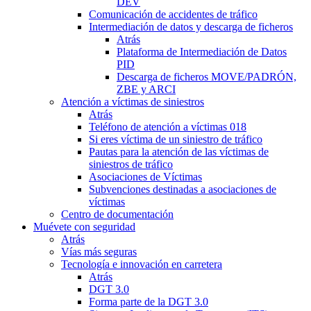
DEV
Comunicación de accidentes de tráfico
Intermediación de datos y descarga de ficheros
Atrás
Plataforma de Intermediación de Datos
PID
Descarga de ficheros MOVE/PADRÓN,
ZBE y ARCI
Atención a víctimas de siniestros
Atrás
Teléfono de atención a víctimas 018
Si eres víctima de un siniestro de tráfico
Pautas para la atención de las víctimas de
siniestros de tráfico
Asociaciones de Víctimas
Subvenciones destinadas a asociaciones de
víctimas
Centro de documentación
Muévete con seguridad
Atrás
Vías más seguras
Tecnología e innovación en carretera
Atrás
DGT 3.0
Forma parte de la DGT 3.0