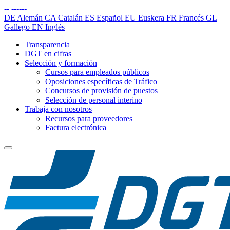
--
------
DE
Alemán
CA
Catalán
ES
Español
EU
Euskera
FR
Francés
GL
Gallego
EN
Inglés
Transparencia
DGT en cifras
Selección y formación
Cursos para empleados públicos
Oposiciones específicas de Tráfico
Concursos de provisión de puestos
Selección de personal interino
Trabaja con nosotros
Recursos para proveedores
Factura electrónica