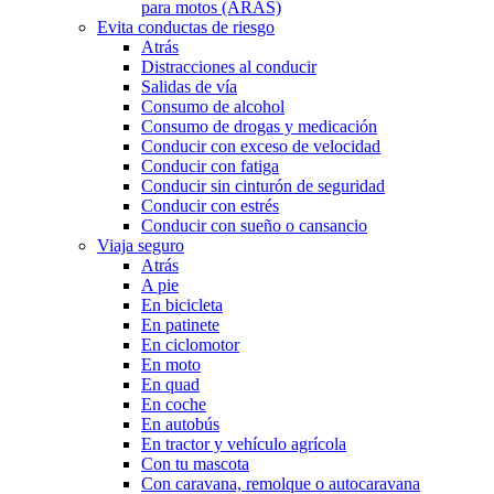
para motos (ARAS)
Evita conductas de riesgo
Atrás
Distracciones al conducir
Salidas de vía
Consumo de alcohol
Consumo de drogas y medicación
Conducir con exceso de velocidad
Conducir con fatiga
Conducir sin cinturón de seguridad
Conducir con estrés
Conducir con sueño o cansancio
Viaja seguro
Atrás
A pie
En bicicleta
En patinete
En ciclomotor
En moto
En quad
En coche
En autobús
En tractor y vehículo agrícola
Con tu mascota
Con caravana, remolque o autocaravana