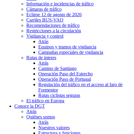
Información e incidencias de tráfico
Cámaras de tráfico
Eclipse 12 de agosto de 2026
Carriles BUS-VAO
Recomendaciones de tráfico
Restricciones a la circulación
Vigilancia y control
Atrás
Equipos y tramos de vigilancia
Campañas especiales de vigilancia
Rutas de interes
Atrás
Camino de Santiago
Operación Paso del Estrecho
Operación Paso de Portugal
Regulación del tráfico en el acceso al faro de
Formentor
Rutas ciclistas seguras
El tráfico en Europa
Conoce la DGT
Atrás
Quiénes somos
Atrás
Nuestros valores
Estructura y funciones