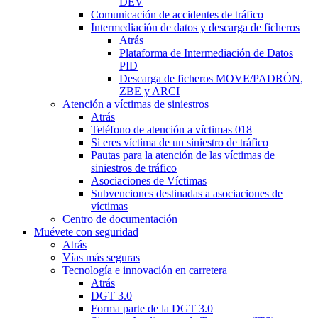
DEV
Comunicación de accidentes de tráfico
Intermediación de datos y descarga de ficheros
Atrás
Plataforma de Intermediación de Datos
PID
Descarga de ficheros MOVE/PADRÓN,
ZBE y ARCI
Atención a víctimas de siniestros
Atrás
Teléfono de atención a víctimas 018
Si eres víctima de un siniestro de tráfico
Pautas para la atención de las víctimas de
siniestros de tráfico
Asociaciones de Víctimas
Subvenciones destinadas a asociaciones de
víctimas
Centro de documentación
Muévete con seguridad
Atrás
Vías más seguras
Tecnología e innovación en carretera
Atrás
DGT 3.0
Forma parte de la DGT 3.0