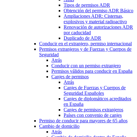
Tipos de permisos ADR
Obtención del permiso ADR Básico
Ampliaciones ADR: Cisternas,
explosivos y material radioactivo
Renovación de autorizaciones ADR
por caducidad
Duplicado de ADR
Conducir en el extranjero, permiso internacional
Permisos extranjeros y de Fuerzas y Cuerpos de
Seguridad
Atrás
Conducir con un permiso extranjero
Permisos válidos para conducir en España
Canjes de permisos
Atrás
Canjes de Fuerzas y Cuerpos de
Seguridad Españoles
Canjes de diplomáticos acreditados
en España
Canjes de permisos extranjeros
Países con convenio de canjes
Permiso de conducir para mayores de 65 años
Cambio de domicilio
Atrás