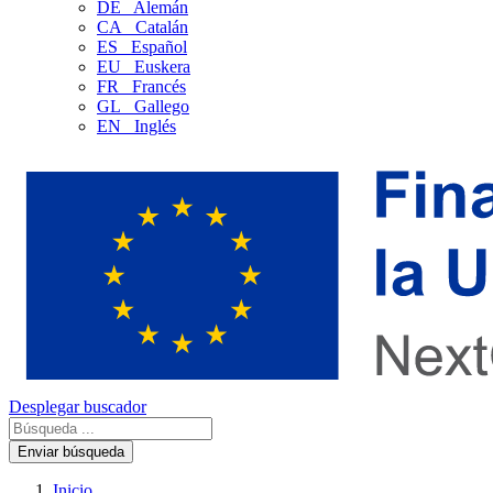
DE
Alemán
CA
Catalán
ES
Español
EU
Euskera
FR
Francés
GL
Gallego
EN
Inglés
Desplegar buscador
Enviar búsqueda
Inicio