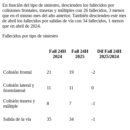
En función del tipo de siniestro, descienden los fallecidos por
colisiones frontales, traseras y múltiples con 26 fallecidos, 3 menos
que en el mismo mes del año anterior. También descienden este mes
de abril los fallecidos por salidas de vía con 34 fallecidos, 1 menos
que en abril de 2024.
Fallecidos por tipo de siniestro
Fall 24H
Fall 24H
Dif Fall 24H
2024
2025
2025/2024
Colisión frontal
21
19
-2
Colisión lateral y
11
11
0
frontolateral
Colisión trasera y
8
7
-1
múltiple
Salida de la vía
35
34
-1