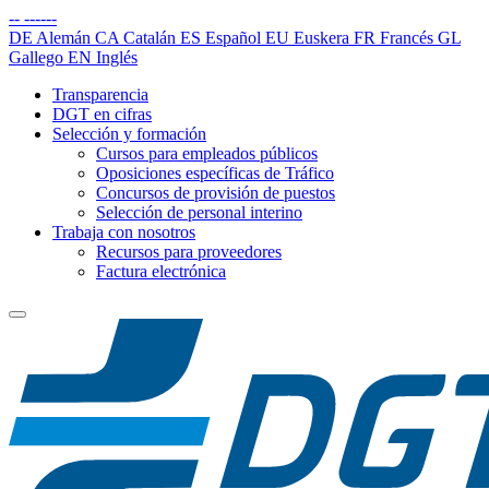
--
------
DE
Alemán
CA
Catalán
ES
Español
EU
Euskera
FR
Francés
GL
Gallego
EN
Inglés
Transparencia
DGT en cifras
Selección y formación
Cursos para empleados públicos
Oposiciones específicas de Tráfico
Concursos de provisión de puestos
Selección de personal interino
Trabaja con nosotros
Recursos para proveedores
Factura electrónica