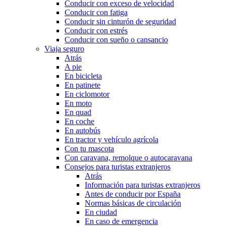
Conducir con exceso de velocidad
Conducir con fatiga
Conducir sin cinturón de seguridad
Conducir con estrés
Conducir con sueño o cansancio
Viaja seguro
Atrás
A pie
En bicicleta
En patinete
En ciclomotor
En moto
En quad
En coche
En autobús
En tractor y vehículo agrícola
Con tu mascota
Con caravana, remolque o autocaravana
Consejos para turistas extranjeros
Atrás
Información para turistas extranjeros
Antes de conducir por España
Normas básicas de circulación
En ciudad
En caso de emergencia