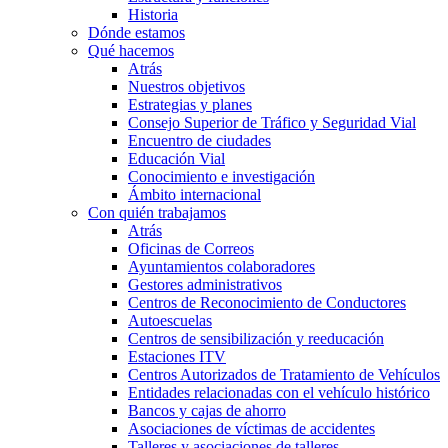
Historia
Dónde estamos
Qué hacemos
Atrás
Nuestros objetivos
Estrategias y planes
Consejo Superior de Tráfico y Seguridad Vial
Encuentro de ciudades
Educación Vial
Conocimiento e investigación
Ámbito internacional
Con quién trabajamos
Atrás
Oficinas de Correos
Ayuntamientos colaboradores
Gestores administrativos
Centros de Reconocimiento de Conductores
Autoescuelas
Centros de sensibilización y reeducación
Estaciones ITV
Centros Autorizados de Tratamiento de Vehículos
Entidades relacionadas con el vehículo histórico
Bancos y cajas de ahorro
Asociaciones de víctimas de accidentes
Talleres y asociaciones de talleres