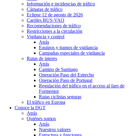
Información e incidencias de tráfico
Cámaras de tráfico
Eclipse 12 de agosto de 2026
Carriles BUS-VAO
Recomendaciones de tráfico
Restricciones a la circulación
Vigilancia y control
Atrás
Equipos y tramos de vigilancia
Campañas especiales de vigilancia
Rutas de interes
Atrás
Camino de Santiago
Operación Paso del Estrecho
Operación Paso de Portugal
Regulación del tráfico en el acceso al faro de
Formentor
Rutas ciclistas seguras
El tráfico en Europa
Conoce la DGT
Atrás
Quiénes somos
Atrás
Nuestros valores
Estructura y funciones