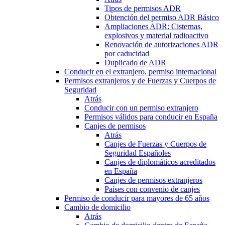
Tipos de permisos ADR
Obtención del permiso ADR Básico
Ampliaciones ADR: Cisternas,
explosivos y material radioactivo
Renovación de autorizaciones ADR
por caducidad
Duplicado de ADR
Conducir en el extranjero, permiso internacional
Permisos extranjeros y de Fuerzas y Cuerpos de
Seguridad
Atrás
Conducir con un permiso extranjero
Permisos válidos para conducir en España
Canjes de permisos
Atrás
Canjes de Fuerzas y Cuerpos de
Seguridad Españoles
Canjes de diplomáticos acreditados
en España
Canjes de permisos extranjeros
Países con convenio de canjes
Permiso de conducir para mayores de 65 años
Cambio de domicilio
Atrás