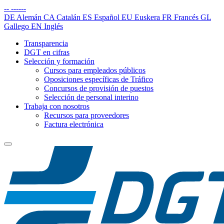
--
------
DE
Alemán
CA
Catalán
ES
Español
EU
Euskera
FR
Francés
GL
Gallego
EN
Inglés
Transparencia
DGT en cifras
Selección y formación
Cursos para empleados públicos
Oposiciones específicas de Tráfico
Concursos de provisión de puestos
Selección de personal interino
Trabaja con nosotros
Recursos para proveedores
Factura electrónica