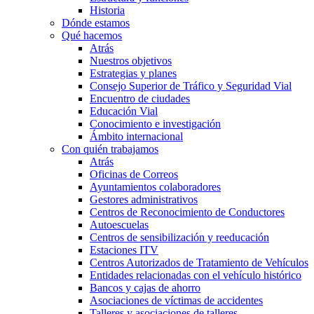
Historia
Dónde estamos
Qué hacemos
Atrás
Nuestros objetivos
Estrategias y planes
Consejo Superior de Tráfico y Seguridad Vial
Encuentro de ciudades
Educación Vial
Conocimiento e investigación
Ámbito internacional
Con quién trabajamos
Atrás
Oficinas de Correos
Ayuntamientos colaboradores
Gestores administrativos
Centros de Reconocimiento de Conductores
Autoescuelas
Centros de sensibilización y reeducación
Estaciones ITV
Centros Autorizados de Tratamiento de Vehículos
Entidades relacionadas con el vehículo histórico
Bancos y cajas de ahorro
Asociaciones de víctimas de accidentes
Talleres y asociaciones de talleres