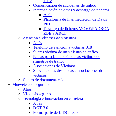
DEV
Comunicación de accidentes de tráfico
Intermediación de datos y descarga de ficheros
Atrás
Plataforma de Intermediación de Datos
PID
Descarga de ficheros MOVE/PADRÓN,
ZBE y ARCI
Atención a víctimas de siniestros
Atrás
Teléfono de atención a víctimas 018
Si eres víctima de un siniestro de tráfico
Pautas para la atención de las víctimas de
siniestros de tráfico
Asociaciones de Víctimas
Subvenciones destinadas a asociaciones de
víctimas
Centro de documentación
Muévete con seguridad
Atrás
Vías más seguras
Tecnología e innovación en carretera
Atrás
DGT 3.0
Forma parte de la DGT 3.0