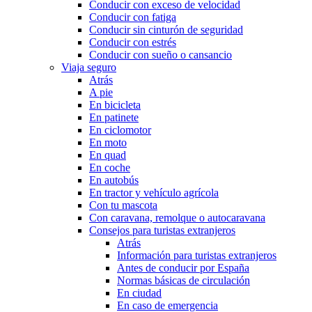
Conducir con exceso de velocidad
Conducir con fatiga
Conducir sin cinturón de seguridad
Conducir con estrés
Conducir con sueño o cansancio
Viaja seguro
Atrás
A pie
En bicicleta
En patinete
En ciclomotor
En moto
En quad
En coche
En autobús
En tractor y vehículo agrícola
Con tu mascota
Con caravana, remolque o autocaravana
Consejos para turistas extranjeros
Atrás
Información para turistas extranjeros
Antes de conducir por España
Normas básicas de circulación
En ciudad
En caso de emergencia