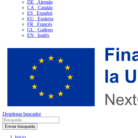
DE
Alemán
CA
Catalán
ES
Español
EU
Euskera
FR
Francés
GL
Gallego
EN
Inglés
Desplegar buscador
Enviar búsqueda
Inicio