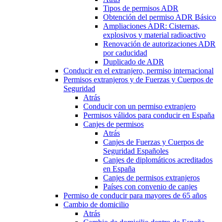
Tipos de permisos ADR
Obtención del permiso ADR Básico
Ampliaciones ADR: Cisternas,
explosivos y material radioactivo
Renovación de autorizaciones ADR
por caducidad
Duplicado de ADR
Conducir en el extranjero, permiso internacional
Permisos extranjeros y de Fuerzas y Cuerpos de
Seguridad
Atrás
Conducir con un permiso extranjero
Permisos válidos para conducir en España
Canjes de permisos
Atrás
Canjes de Fuerzas y Cuerpos de
Seguridad Españoles
Canjes de diplomáticos acreditados
en España
Canjes de permisos extranjeros
Países con convenio de canjes
Permiso de conducir para mayores de 65 años
Cambio de domicilio
Atrás