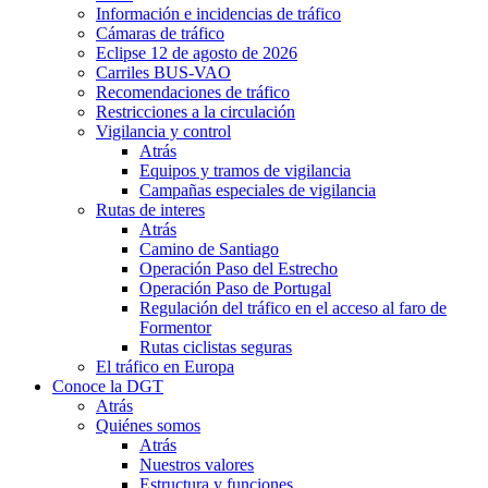
Información e incidencias de tráfico
Cámaras de tráfico
Eclipse 12 de agosto de 2026
Carriles BUS-VAO
Recomendaciones de tráfico
Restricciones a la circulación
Vigilancia y control
Atrás
Equipos y tramos de vigilancia
Campañas especiales de vigilancia
Rutas de interes
Atrás
Camino de Santiago
Operación Paso del Estrecho
Operación Paso de Portugal
Regulación del tráfico en el acceso al faro de
Formentor
Rutas ciclistas seguras
El tráfico en Europa
Conoce la DGT
Atrás
Quiénes somos
Atrás
Nuestros valores
Estructura y funciones