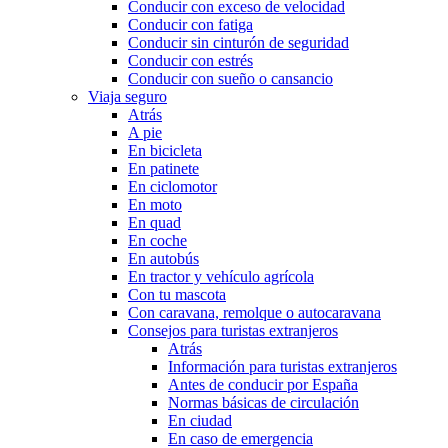
Conducir con exceso de velocidad
Conducir con fatiga
Conducir sin cinturón de seguridad
Conducir con estrés
Conducir con sueño o cansancio
Viaja seguro
Atrás
A pie
En bicicleta
En patinete
En ciclomotor
En moto
En quad
En coche
En autobús
En tractor y vehículo agrícola
Con tu mascota
Con caravana, remolque o autocaravana
Consejos para turistas extranjeros
Atrás
Información para turistas extranjeros
Antes de conducir por España
Normas básicas de circulación
En ciudad
En caso de emergencia