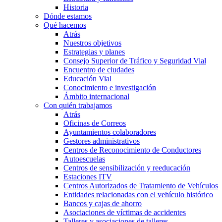
Historia
Dónde estamos
Qué hacemos
Atrás
Nuestros objetivos
Estrategias y planes
Consejo Superior de Tráfico y Seguridad Vial
Encuentro de ciudades
Educación Vial
Conocimiento e investigación
Ámbito internacional
Con quién trabajamos
Atrás
Oficinas de Correos
Ayuntamientos colaboradores
Gestores administrativos
Centros de Reconocimiento de Conductores
Autoescuelas
Centros de sensibilización y reeducación
Estaciones ITV
Centros Autorizados de Tratamiento de Vehículos
Entidades relacionadas con el vehículo histórico
Bancos y cajas de ahorro
Asociaciones de víctimas de accidentes
Talleres y asociaciones de talleres