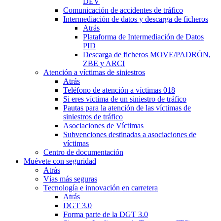
DEV
Comunicación de accidentes de tráfico
Intermediación de datos y descarga de ficheros
Atrás
Plataforma de Intermediación de Datos
PID
Descarga de ficheros MOVE/PADRÓN,
ZBE y ARCI
Atención a víctimas de siniestros
Atrás
Teléfono de atención a víctimas 018
Si eres víctima de un siniestro de tráfico
Pautas para la atención de las víctimas de
siniestros de tráfico
Asociaciones de Víctimas
Subvenciones destinadas a asociaciones de
víctimas
Centro de documentación
Muévete con seguridad
Atrás
Vías más seguras
Tecnología e innovación en carretera
Atrás
DGT 3.0
Forma parte de la DGT 3.0