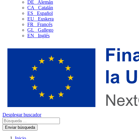
DE
Alemán
CA
Catalán
ES
Español
EU
Euskera
FR
Francés
GL
Gallego
EN
Inglés
Desplegar buscador
Enviar búsqueda
Inicio