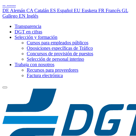
--
------
DE
Alemán
CA
Catalán
ES
Español
EU
Euskera
FR
Francés
GL
Gallego
EN
Inglés
Transparencia
DGT en cifras
Selección y formación
Cursos para empleados públicos
Oposiciones específicas de Tráfico
Concursos de provisión de puestos
Selección de personal interino
Trabaja con nosotros
Recursos para proveedores
Factura electrónica