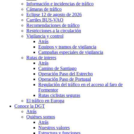
Información e incidencias de tráfico
Cámaras de tráfico
Eclipse 12 de agosto de 2026
Carriles BUS-VAO
Recomendaciones de tráfico
Restricciones a la circulación
Vigilancia y control
Atrás
Equipos y tramos de vigilancia
Campañas especiales de vigilancia
Rutas de interes
Atrás
Camino de Santiago
Operación Paso del Estrecho
Operación Paso de Portugal
Regulación del tráfico en el acceso al faro de
Formentor
Rutas ciclistas seguras
El tráfico en Europa
Conoce la DGT
Atrás
Quiénes somos
Atrás
Nuestros valores
Estructura y funciones