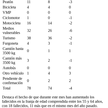
Peatón
11
8
-3
Bicicleta
4
4
0
VMP
0
0
0
Ciclomotor
1
0
-1
Motocicleta
16
14
-2
Medios
32
26
-6
vulnerables
Turismo
38
36
-2
Furgoneta
4
3
-1
Camión hasta
0
1
1
3500 kg
Camión más
3
2
-1
3500 kg
Autobús
0
0
0
Otro vehículo
1
4
3
Pendiente de
0
2
2
confirmación
Total
78
74
-4
Destaca el hecho de que durante este mes han aumentado los
fallecidos en la franja de edad comprendida entre los 55 y 64 años,
con 18 fallecidos, 11 más que en el mismo mes del año pasado.