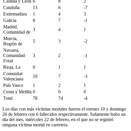
Castilla y León
6
8
2
Cataluña
13
6
-7
Extremadura
1
4
3
Galicia
8
7
-1
Madrid,
3
4
1
Comunidad de
Murcia,
5
3
-2
Región de
Navarra,
Comunidad
3
2
-1
Foral
Rioja, La
0
1
1
Comunitat
10
7
-3
Valenciana
País Vasco
1
2
1
Ceuta y Melilla
0
0
0
Total
78
74
-4
Los días con más víctimas mortales fueron el viernes 10 y domingo
26 de febrero con 6 fallecidos respectivamente. Solamente hubo un
día del mes, miércoles 22 de febrero, en el que no se registró
ninguna víctima mortal en carretera.