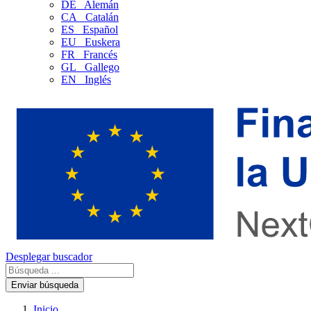
DE
Alemán
CA
Catalán
ES
Español
EU
Euskera
FR
Francés
GL
Gallego
EN
Inglés
Desplegar buscador
Enviar búsqueda
Inicio