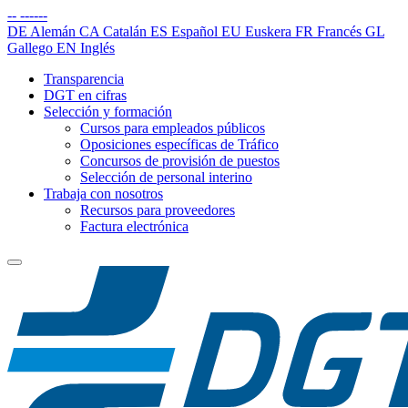
--
------
DE
Alemán
CA
Catalán
ES
Español
EU
Euskera
FR
Francés
GL
Gallego
EN
Inglés
Transparencia
DGT en cifras
Selección y formación
Cursos para empleados públicos
Oposiciones específicas de Tráfico
Concursos de provisión de puestos
Selección de personal interino
Trabaja con nosotros
Recursos para proveedores
Factura electrónica