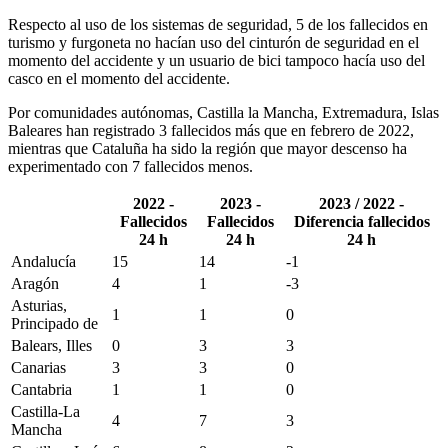
Respecto al uso de los sistemas de seguridad, 5 de los fallecidos en
turismo y furgoneta no hacían uso del cinturón de seguridad en el
momento del accidente y un usuario de bici tampoco hacía uso del
casco en el momento del accidente.
Por comunidades autónomas, Castilla la Mancha, Extremadura, Islas
Baleares han registrado 3 fallecidos más que en febrero de 2022,
mientras que Cataluña ha sido la región que mayor descenso ha
experimentado con 7 fallecidos menos.
2022 -
2023 -
2023 / 2022 -
Fallecidos
Fallecidos
Diferencia fallecidos
24 h
24 h
24 h
Andalucía
15
14
-1
Aragón
4
1
-3
Asturias,
1
1
0
Principado de
Balears, Illes
0
3
3
Canarias
3
3
0
Cantabria
1
1
0
Castilla-La
4
7
3
Mancha