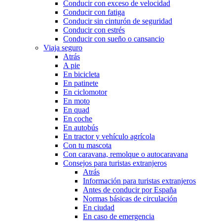
Conducir con exceso de velocidad
Conducir con fatiga
Conducir sin cinturón de seguridad
Conducir con estrés
Conducir con sueño o cansancio
Viaja seguro
Atrás
A pie
En bicicleta
En patinete
En ciclomotor
En moto
En quad
En coche
En autobús
En tractor y vehículo agrícola
Con tu mascota
Con caravana, remolque o autocaravana
Consejos para turistas extranjeros
Atrás
Información para turistas extranjeros
Antes de conducir por España
Normas básicas de circulación
En ciudad
En caso de emergencia