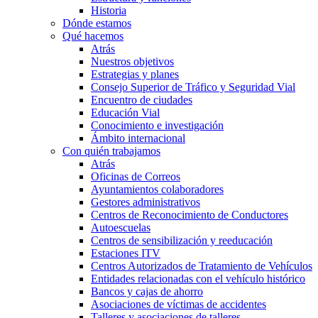
Historia
Dónde estamos
Qué hacemos
Atrás
Nuestros objetivos
Estrategias y planes
Consejo Superior de Tráfico y Seguridad Vial
Encuentro de ciudades
Educación Vial
Conocimiento e investigación
Ámbito internacional
Con quién trabajamos
Atrás
Oficinas de Correos
Ayuntamientos colaboradores
Gestores administrativos
Centros de Reconocimiento de Conductores
Autoescuelas
Centros de sensibilización y reeducación
Estaciones ITV
Centros Autorizados de Tratamiento de Vehículos
Entidades relacionadas con el vehículo histórico
Bancos y cajas de ahorro
Asociaciones de víctimas de accidentes
Talleres y asociaciones de talleres