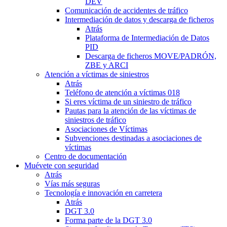
DEV
Comunicación de accidentes de tráfico
Intermediación de datos y descarga de ficheros
Atrás
Plataforma de Intermediación de Datos
PID
Descarga de ficheros MOVE/PADRÓN,
ZBE y ARCI
Atención a víctimas de siniestros
Atrás
Teléfono de atención a víctimas 018
Si eres víctima de un siniestro de tráfico
Pautas para la atención de las víctimas de
siniestros de tráfico
Asociaciones de Víctimas
Subvenciones destinadas a asociaciones de
víctimas
Centro de documentación
Muévete con seguridad
Atrás
Vías más seguras
Tecnología e innovación en carretera
Atrás
DGT 3.0
Forma parte de la DGT 3.0