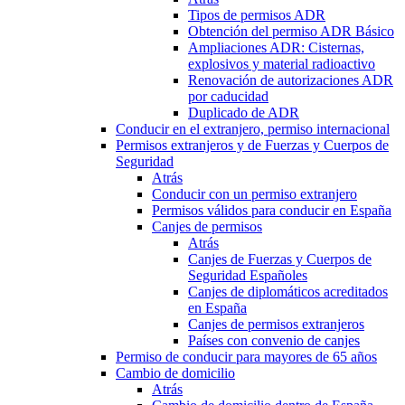
Tipos de permisos ADR
Obtención del permiso ADR Básico
Ampliaciones ADR: Cisternas,
explosivos y material radioactivo
Renovación de autorizaciones ADR
por caducidad
Duplicado de ADR
Conducir en el extranjero, permiso internacional
Permisos extranjeros y de Fuerzas y Cuerpos de
Seguridad
Atrás
Conducir con un permiso extranjero
Permisos válidos para conducir en España
Canjes de permisos
Atrás
Canjes de Fuerzas y Cuerpos de
Seguridad Españoles
Canjes de diplomáticos acreditados
en España
Canjes de permisos extranjeros
Países con convenio de canjes
Permiso de conducir para mayores de 65 años
Cambio de domicilio
Atrás