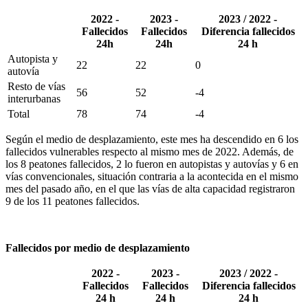
2022 -
2023 -
2023 / 2022 -
Fallecidos
Fallecidos
Diferencia fallecidos
24h
24h
24 h
Autopista y
22
22
0
autovía
Resto de vías
56
52
-4
interurbanas
Total
78
74
-4
Según el medio de desplazamiento, este mes ha descendido en 6 los
fallecidos vulnerables respecto al mismo mes de 2022. Además, de
los 8 peatones fallecidos, 2 lo fueron en autopistas y autovías y 6 en
vías convencionales, situación contraria a la acontecida en el mismo
mes del pasado año, en el que las vías de alta capacidad registraron
9 de los 11 peatones fallecidos.
Fallecidos por medio de desplazamiento
2022 -
2023 -
2023 / 2022 -
Fallecidos
Fallecidos
Diferencia fallecidos
24 h
24 h
24 h