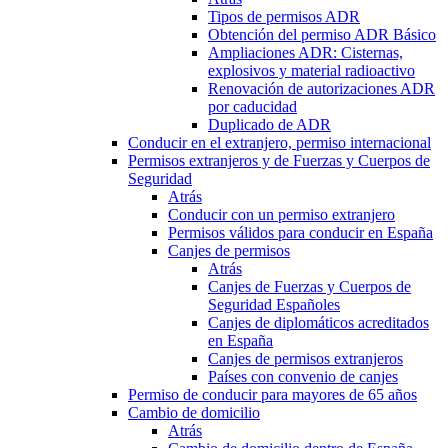
Tipos de permisos ADR
Obtención del permiso ADR Básico
Ampliaciones ADR: Cisternas,
explosivos y material radioactivo
Renovación de autorizaciones ADR
por caducidad
Duplicado de ADR
Conducir en el extranjero, permiso internacional
Permisos extranjeros y de Fuerzas y Cuerpos de
Seguridad
Atrás
Conducir con un permiso extranjero
Permisos válidos para conducir en España
Canjes de permisos
Atrás
Canjes de Fuerzas y Cuerpos de
Seguridad Españoles
Canjes de diplomáticos acreditados
en España
Canjes de permisos extranjeros
Países con convenio de canjes
Permiso de conducir para mayores de 65 años
Cambio de domicilio
Atrás