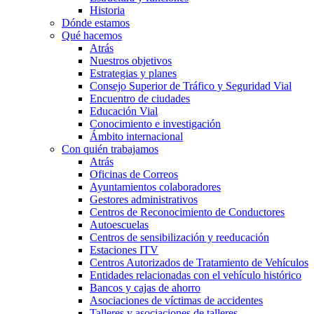
Historia
Dónde estamos
Qué hacemos
Atrás
Nuestros objetivos
Estrategias y planes
Consejo Superior de Tráfico y Seguridad Vial
Encuentro de ciudades
Educación Vial
Conocimiento e investigación
Ámbito internacional
Con quién trabajamos
Atrás
Oficinas de Correos
Ayuntamientos colaboradores
Gestores administrativos
Centros de Reconocimiento de Conductores
Autoescuelas
Centros de sensibilización y reeducación
Estaciones ITV
Centros Autorizados de Tratamiento de Vehículos
Entidades relacionadas con el vehículo histórico
Bancos y cajas de ahorro
Asociaciones de víctimas de accidentes
Talleres y asociaciones de talleres