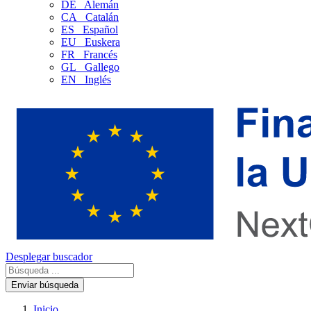
DE
Alemán
CA
Catalán
ES
Español
EU
Euskera
FR
Francés
GL
Gallego
EN
Inglés
Desplegar buscador
Enviar búsqueda
Inicio