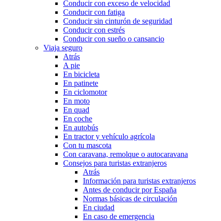
Conducir con exceso de velocidad
Conducir con fatiga
Conducir sin cinturón de seguridad
Conducir con estrés
Conducir con sueño o cansancio
Viaja seguro
Atrás
A pie
En bicicleta
En patinete
En ciclomotor
En moto
En quad
En coche
En autobús
En tractor y vehículo agrícola
Con tu mascota
Con caravana, remolque o autocaravana
Consejos para turistas extranjeros
Atrás
Información para turistas extranjeros
Antes de conducir por España
Normas básicas de circulación
En ciudad
En caso de emergencia