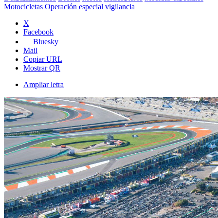
Motocicletas
Operación especial
vigilancia
X
Facebook
Bluesky
Mail
Copiar URL
Mostrar QR
Ampliar letra