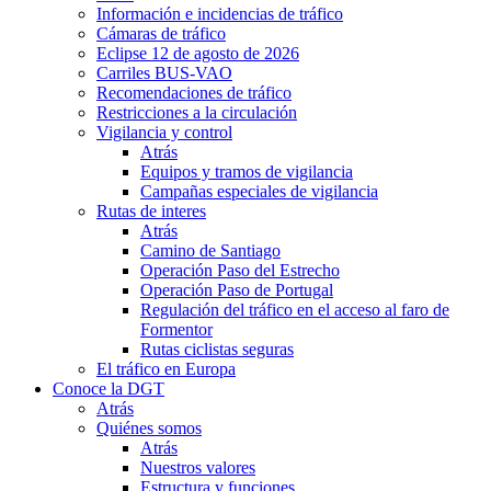
Información e incidencias de tráfico
Cámaras de tráfico
Eclipse 12 de agosto de 2026
Carriles BUS-VAO
Recomendaciones de tráfico
Restricciones a la circulación
Vigilancia y control
Atrás
Equipos y tramos de vigilancia
Campañas especiales de vigilancia
Rutas de interes
Atrás
Camino de Santiago
Operación Paso del Estrecho
Operación Paso de Portugal
Regulación del tráfico en el acceso al faro de
Formentor
Rutas ciclistas seguras
El tráfico en Europa
Conoce la DGT
Atrás
Quiénes somos
Atrás
Nuestros valores
Estructura y funciones