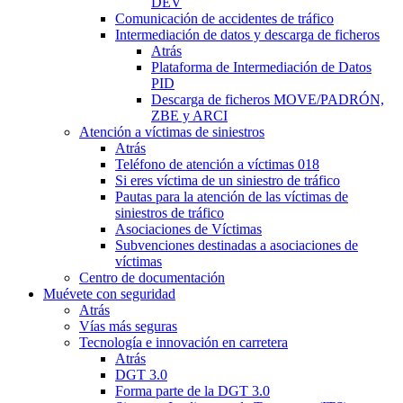
DEV
Comunicación de accidentes de tráfico
Intermediación de datos y descarga de ficheros
Atrás
Plataforma de Intermediación de Datos
PID
Descarga de ficheros MOVE/PADRÓN,
ZBE y ARCI
Atención a víctimas de siniestros
Atrás
Teléfono de atención a víctimas 018
Si eres víctima de un siniestro de tráfico
Pautas para la atención de las víctimas de
siniestros de tráfico
Asociaciones de Víctimas
Subvenciones destinadas a asociaciones de
víctimas
Centro de documentación
Muévete con seguridad
Atrás
Vías más seguras
Tecnología e innovación en carretera
Atrás
DGT 3.0
Forma parte de la DGT 3.0