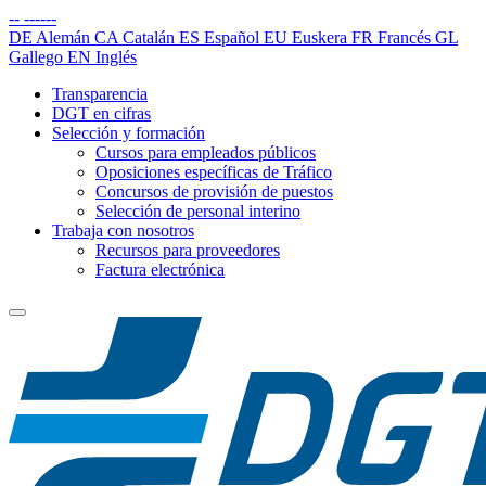
--
------
DE
Alemán
CA
Catalán
ES
Español
EU
Euskera
FR
Francés
GL
Gallego
EN
Inglés
Transparencia
DGT en cifras
Selección y formación
Cursos para empleados públicos
Oposiciones específicas de Tráfico
Concursos de provisión de puestos
Selección de personal interino
Trabaja con nosotros
Recursos para proveedores
Factura electrónica