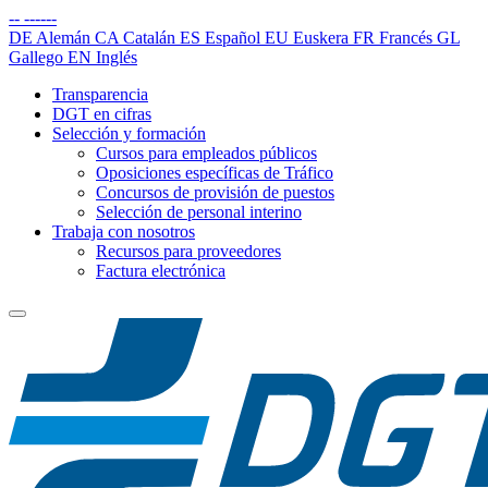
--
------
DE
Alemán
CA
Catalán
ES
Español
EU
Euskera
FR
Francés
GL
Gallego
EN
Inglés
Transparencia
DGT en cifras
Selección y formación
Cursos para empleados públicos
Oposiciones específicas de Tráfico
Concursos de provisión de puestos
Selección de personal interino
Trabaja con nosotros
Recursos para proveedores
Factura electrónica