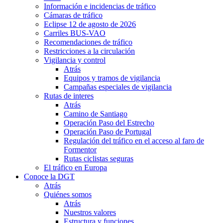
Información e incidencias de tráfico
Cámaras de tráfico
Eclipse 12 de agosto de 2026
Carriles BUS-VAO
Recomendaciones de tráfico
Restricciones a la circulación
Vigilancia y control
Atrás
Equipos y tramos de vigilancia
Campañas especiales de vigilancia
Rutas de interes
Atrás
Camino de Santiago
Operación Paso del Estrecho
Operación Paso de Portugal
Regulación del tráfico en el acceso al faro de
Formentor
Rutas ciclistas seguras
El tráfico en Europa
Conoce la DGT
Atrás
Quiénes somos
Atrás
Nuestros valores
Estructura y funciones