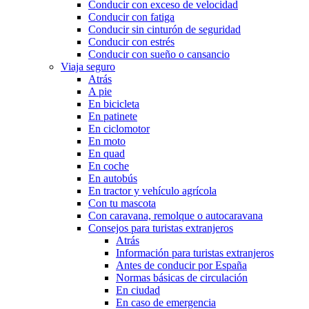
Conducir con exceso de velocidad
Conducir con fatiga
Conducir sin cinturón de seguridad
Conducir con estrés
Conducir con sueño o cansancio
Viaja seguro
Atrás
A pie
En bicicleta
En patinete
En ciclomotor
En moto
En quad
En coche
En autobús
En tractor y vehículo agrícola
Con tu mascota
Con caravana, remolque o autocaravana
Consejos para turistas extranjeros
Atrás
Información para turistas extranjeros
Antes de conducir por España
Normas básicas de circulación
En ciudad
En caso de emergencia