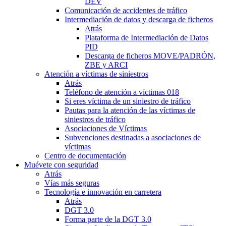
DEV
Comunicación de accidentes de tráfico
Intermediación de datos y descarga de ficheros
Atrás
Plataforma de Intermediación de Datos
PID
Descarga de ficheros MOVE/PADRÓN,
ZBE y ARCI
Atención a víctimas de siniestros
Atrás
Teléfono de atención a víctimas 018
Si eres víctima de un siniestro de tráfico
Pautas para la atención de las víctimas de
siniestros de tráfico
Asociaciones de Víctimas
Subvenciones destinadas a asociaciones de
víctimas
Centro de documentación
Muévete con seguridad
Atrás
Vías más seguras
Tecnología e innovación en carretera
Atrás
DGT 3.0
Forma parte de la DGT 3.0