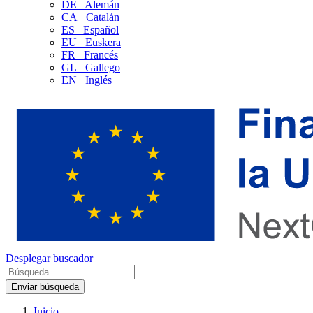
DE
Alemán
CA
Catalán
ES
Español
EU
Euskera
FR
Francés
GL
Gallego
EN
Inglés
Desplegar buscador
Enviar búsqueda
Inicio