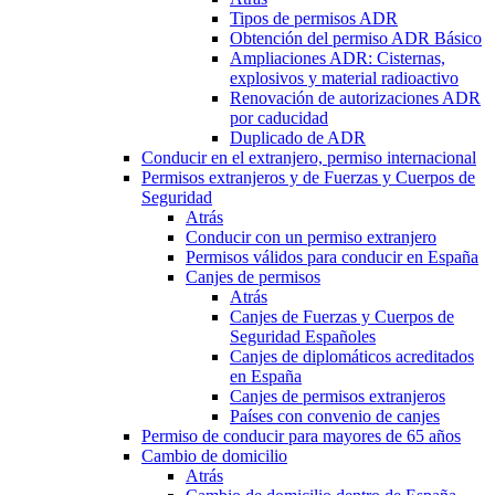
Tipos de permisos ADR
Obtención del permiso ADR Básico
Ampliaciones ADR: Cisternas,
explosivos y material radioactivo
Renovación de autorizaciones ADR
por caducidad
Duplicado de ADR
Conducir en el extranjero, permiso internacional
Permisos extranjeros y de Fuerzas y Cuerpos de
Seguridad
Atrás
Conducir con un permiso extranjero
Permisos válidos para conducir en España
Canjes de permisos
Atrás
Canjes de Fuerzas y Cuerpos de
Seguridad Españoles
Canjes de diplomáticos acreditados
en España
Canjes de permisos extranjeros
Países con convenio de canjes
Permiso de conducir para mayores de 65 años
Cambio de domicilio
Atrás