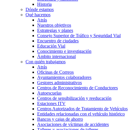
Historia
Dónde estamos
Qué hacemos
Atrás
Nuestros objetivos
Estrategias y planes
Consejo Superior de Tráfico y Seguridad Vial
Encuentro de ciudades
Educación Vial
Conocimiento e investigación
Ámbito internacional
Con quién trabajamos
Atrás
Oficinas de Correos
Ayuntamientos colaboradores
Gestores administrativos
Centros de Reconocimiento de Conductores
Autoescuelas
Centros de sensibilización y reeducación
Estaciones ITV
Centros Autorizados de Tratamiento de Vehículos
Entidades relacionadas con el vehículo histórico
Bancos y cajas de ahorro
Asociaciones de víctimas de accidentes
Talleres y asociaciones de talleres