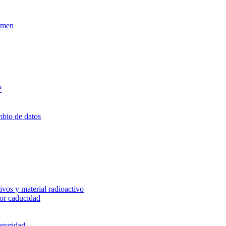
xamen
?
mbio de datos
vos y material radioactivo
or caducidad
eguridad