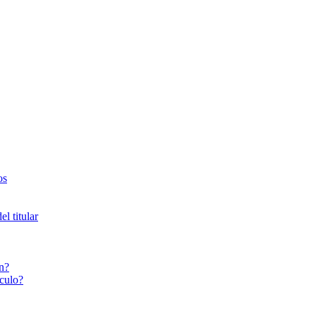
os
l titular
n?
culo?