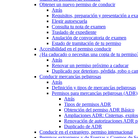
Obtener un nuevo permiso de conducir
Atrás
Requisitos, preparación y presentación a e
Elegir autoescuela
Consulta tu nota de examen
Traslado de expediente
Anulación de convocatoria de examen
Estado de tramitación de tu permiso
Accesibilidad en el permiso conducir
¿Ha caducado o necesitas una copia de tu permiso
Atrás
Renovar un permiso próximo a caducar
Duplicado por deterioro, pérdida, robo o ca
Conducir mercancías peligrosas
Atrás
Definición y tipos de mercancías peligrosas
Permisos para mercancías peligrosas (ADR)
Atrás
Tipos de permisos ADR
Obtención del permiso ADR Básico
Ampliaciones ADR: Cisternas, explosi
Renovación de autorizaciones ADR p
Duplicado de ADR
Conducir en el extranjero, permiso internacional
Permisos extranjeros y de Fuerzas y Cuerpos de S