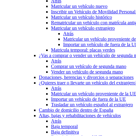
Atrás
Matricular un vehículo nuevo
Inscribir un Vehículo de Movilidad Person
Matricular un vehículo histórico
Rematricular un vehículo con matrícula anti
Matricular un vehículo extranjero
Atrás
Matricular un vehículo proveniente d
Importar un vehículo de fuera de la 
Matricula temporal: placas verdes
¿Vas a comprar o vender un vehículo de segunda
Atrás
Comprar un vehículo de segunda mano
Vender un vehículo de segunda mano
Donaciones, herencias y divorcios o separaciones
¿Quieres traer o llevarte un vehículo del extranjero
Atrás
Matricular un vehículo proveniente de la U
Importar un vehículo de fuera de la UE
Trasladar un vehículo español al extranjero
Cambio de domicilio dentro de España
Altas, bajas y rehabilitaciones de vehículos
Atrás
Baja temporal
Baja definitiva