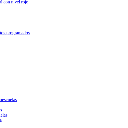
l con nivel rojo
entos programados
s
toescuelas
as
uelas
a