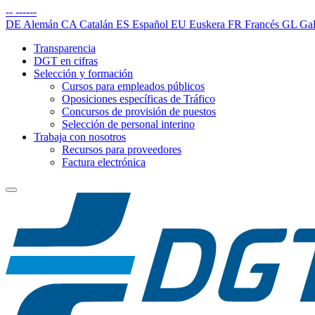
--
------
DE
Alemán
CA
Catalán
ES
Español
EU
Euskera
FR
Francés
GL
Gal
Transparencia
DGT en cifras
Selección y formación
Cursos para empleados públicos
Oposiciones específicas de Tráfico
Concursos de provisión de puestos
Selección de personal interino
Trabaja con nosotros
Recursos para proveedores
Factura electrónica