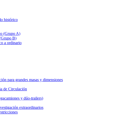
lo histórico
ico (Grupo A)
 (Grupo B)
co a ordinario
ción para grandes masas y dimensiones
a de Circulación
gacamiones y dúo-trailers)
vestigación extraordinarios
estricciones