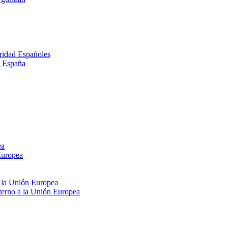
ridad Españoles
n España
ea
Europea
e la Unión Europea
xterno a la Unión Europea