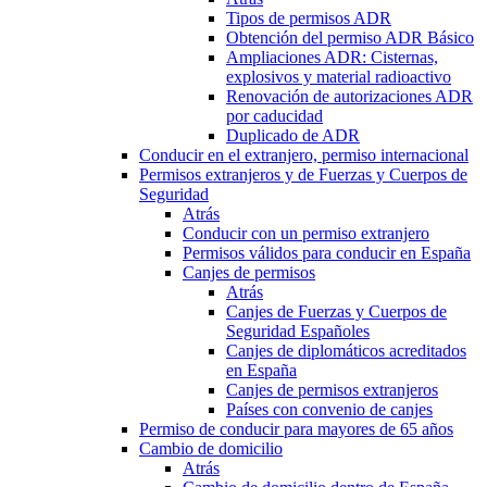
Tipos de permisos ADR
Obtención del permiso ADR Básico
Ampliaciones ADR: Cisternas,
explosivos y material radioactivo
Renovación de autorizaciones ADR
por caducidad
Duplicado de ADR
Conducir en el extranjero, permiso internacional
Permisos extranjeros y de Fuerzas y Cuerpos de
Seguridad
Atrás
Conducir con un permiso extranjero
Permisos válidos para conducir en España
Canjes de permisos
Atrás
Canjes de Fuerzas y Cuerpos de
Seguridad Españoles
Canjes de diplomáticos acreditados
en España
Canjes de permisos extranjeros
Países con convenio de canjes
Permiso de conducir para mayores de 65 años
Cambio de domicilio
Atrás