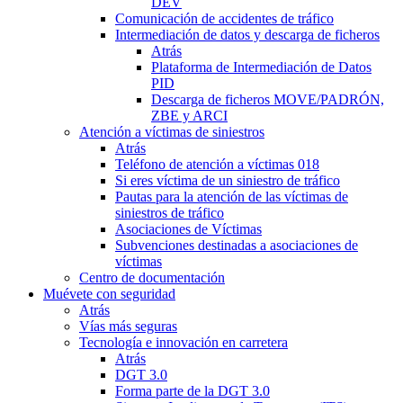
DEV
Comunicación de accidentes de tráfico
Intermediación de datos y descarga de ficheros
Atrás
Plataforma de Intermediación de Datos
PID
Descarga de ficheros MOVE/PADRÓN,
ZBE y ARCI
Atención a víctimas de siniestros
Atrás
Teléfono de atención a víctimas 018
Si eres víctima de un siniestro de tráfico
Pautas para la atención de las víctimas de
siniestros de tráfico
Asociaciones de Víctimas
Subvenciones destinadas a asociaciones de
víctimas
Centro de documentación
Muévete con seguridad
Atrás
Vías más seguras
Tecnología e innovación en carretera
Atrás
DGT 3.0
Forma parte de la DGT 3.0