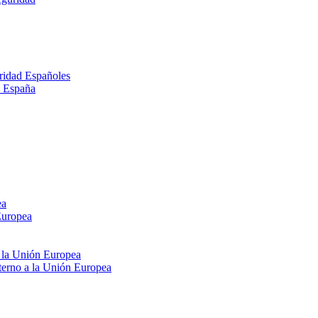
ridad Españoles
n España
ea
Europea
e la Unión Europea
xterno a la Unión Europea