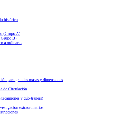
lo histórico
ico (Grupo A)
 (Grupo B)
co a ordinario
ción para grandes masas y dimensiones
a de Circulación
gacamiones y dúo-trailers)
vestigación extraordinarios
estricciones