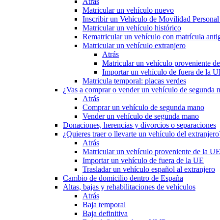
Atrás
Matricular un vehículo nuevo
Inscribir un Vehículo de Movilidad Person
Matricular un vehículo histórico
Rematricular un vehículo con matrícula anti
Matricular un vehículo extranjero
Atrás
Matricular un vehículo proveniente d
Importar un vehículo de fuera de la 
Matricula temporal: placas verdes
¿Vas a comprar o vender un vehículo de segunda
Atrás
Comprar un vehículo de segunda mano
Vender un vehículo de segunda mano
Donaciones, herencias y divorcios o separaciones
¿Quieres traer o llevarte un vehículo del extranjero
Atrás
Matricular un vehículo proveniente de la U
Importar un vehículo de fuera de la UE
Trasladar un vehículo español al extranjero
Cambio de domicilio dentro de España
Altas, bajas y rehabilitaciones de vehículos
Atrás
Baja temporal
Baja definitiva