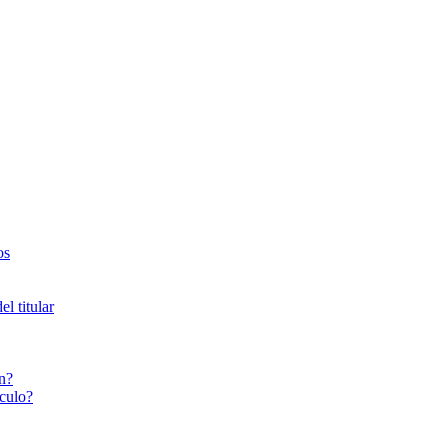
os
l titular
n?
culo?