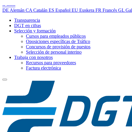
--
------
DE
Alemán
CA
Catalán
ES
Español
EU
Euskera
FR
Francés
GL
Gal
Transparencia
DGT en cifras
Selección y formación
Cursos para empleados públicos
Oposiciones específicas de Tráfico
Concursos de provisión de puestos
Selección de personal interino
Trabaja con nosotros
Recursos para proveedores
Factura electrónica