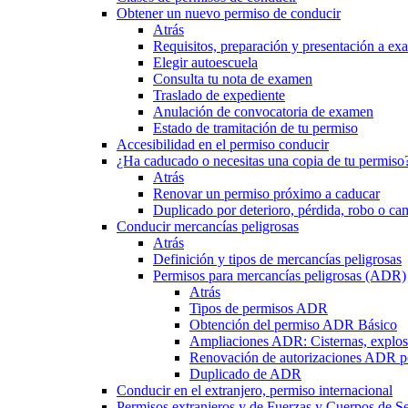
Obtener un nuevo permiso de conducir
Atrás
Requisitos, preparación y presentación a e
Elegir autoescuela
Consulta tu nota de examen
Traslado de expediente
Anulación de convocatoria de examen
Estado de tramitación de tu permiso
Accesibilidad en el permiso conducir
¿Ha caducado o necesitas una copia de tu permiso
Atrás
Renovar un permiso próximo a caducar
Duplicado por deterioro, pérdida, robo o ca
Conducir mercancías peligrosas
Atrás
Definición y tipos de mercancías peligrosas
Permisos para mercancías peligrosas (ADR)
Atrás
Tipos de permisos ADR
Obtención del permiso ADR Básico
Ampliaciones ADR: Cisternas, explosi
Renovación de autorizaciones ADR p
Duplicado de ADR
Conducir en el extranjero, permiso internacional
Permisos extranjeros y de Fuerzas y Cuerpos de S