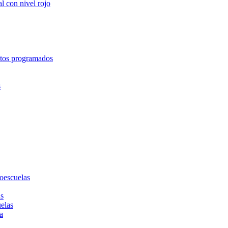
l con nivel rojo
entos programados
s
toescuelas
as
uelas
a