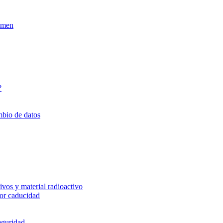
xamen
?
mbio de datos
vos y material radioactivo
or caducidad
eguridad