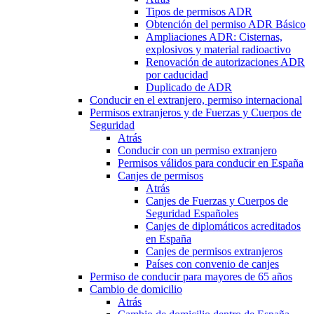
Tipos de permisos ADR
Obtención del permiso ADR Básico
Ampliaciones ADR: Cisternas,
explosivos y material radioactivo
Renovación de autorizaciones ADR
por caducidad
Duplicado de ADR
Conducir en el extranjero, permiso internacional
Permisos extranjeros y de Fuerzas y Cuerpos de
Seguridad
Atrás
Conducir con un permiso extranjero
Permisos válidos para conducir en España
Canjes de permisos
Atrás
Canjes de Fuerzas y Cuerpos de
Seguridad Españoles
Canjes de diplomáticos acreditados
en España
Canjes de permisos extranjeros
Países con convenio de canjes
Permiso de conducir para mayores de 65 años
Cambio de domicilio
Atrás