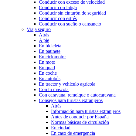
Conducir con exceso de velocidad
Conducir con fatiga
Conducir sin cinturón de seguridad
Conducir con estrés
Conducir con sueño o cansancio
Viaja seguro
Atrás
A pie
En bicicleta
En patinete
En ciclomotor
En moto
En quad
En coche
En autobús
En tractor y vehículo agrícola
Con tu mascota
Con caravana, remolque o autocaravana
Consejos para turistas extranjeros
Atrás
Información para turistas extranjeros
Antes de conducir por España
Normas básicas de circulación
En ciudad
En caso de emergencia