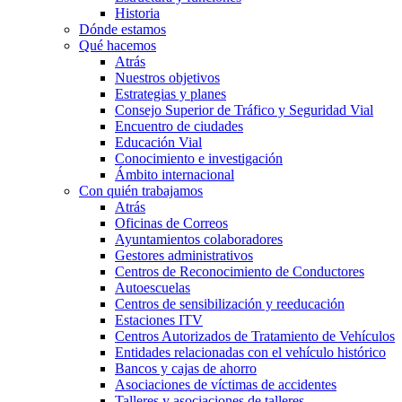
Historia
Dónde estamos
Qué hacemos
Atrás
Nuestros objetivos
Estrategias y planes
Consejo Superior de Tráfico y Seguridad Vial
Encuentro de ciudades
Educación Vial
Conocimiento e investigación
Ámbito internacional
Con quién trabajamos
Atrás
Oficinas de Correos
Ayuntamientos colaboradores
Gestores administrativos
Centros de Reconocimiento de Conductores
Autoescuelas
Centros de sensibilización y reeducación
Estaciones ITV
Centros Autorizados de Tratamiento de Vehículos
Entidades relacionadas con el vehículo histórico
Bancos y cajas de ahorro
Asociaciones de víctimas de accidentes
Talleres y asociaciones de talleres