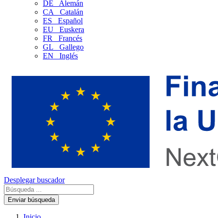
DE
Alemán
CA
Catalán
ES
Español
EU
Euskera
FR
Francés
GL
Gallego
EN
Inglés
Desplegar buscador
Enviar búsqueda
Inicio