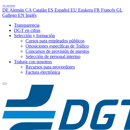
--
------
DE
Alemán
CA
Catalán
ES
Español
EU
Euskera
FR
Francés
GL
Gallego
EN
Inglés
Transparencia
DGT en cifras
Selección y formación
Cursos para empleados públicos
Oposiciones específicas de Tráfico
Concursos de provisión de puestos
Selección de personal interino
Trabaja con nosotros
Recursos para proveedores
Factura electrónica