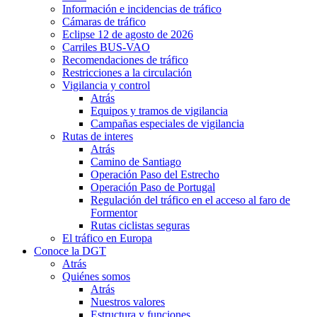
Información e incidencias de tráfico
Cámaras de tráfico
Eclipse 12 de agosto de 2026
Carriles BUS-VAO
Recomendaciones de tráfico
Restricciones a la circulación
Vigilancia y control
Atrás
Equipos y tramos de vigilancia
Campañas especiales de vigilancia
Rutas de interes
Atrás
Camino de Santiago
Operación Paso del Estrecho
Operación Paso de Portugal
Regulación del tráfico en el acceso al faro de
Formentor
Rutas ciclistas seguras
El tráfico en Europa
Conoce la DGT
Atrás
Quiénes somos
Atrás
Nuestros valores
Estructura y funciones