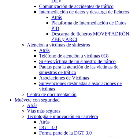
DEV
Comunicación de accidentes de tráfico
Intermediación de datos y descarga de ficheros
Atrás
Plataforma de Intermediación de Datos
PID
Descarga de ficheros MOVE/PADRÓN,
ZBE y ARCI
Atención a víctimas de siniestros
Atrás
Teléfono de atención a víctimas 018
Si eres víctima de un siniestro de tráfico
Pautas para la atención de las víctimas de
siniestros de tráfico
Asociaciones de Víctimas
Subvenciones destinadas a asociaciones de
víctimas
Centro de documentación
Muévete con seguridad
Atrás
Vías más seguras
Tecnología e innovación en carretera
Atrás
DGT 3.0
Forma parte de la DGT 3.0