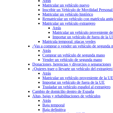
Atrás
Matricular un vehículo nuevo
Inscribir un Vehículo de Movilidad Person
Matricular un vehículo histórico
Rematricular un vehículo con matrícula anti
Matricular un vehículo extranjero
Atrás
Matricular un vehículo proveniente d
Importar un vehículo de fuera de la 
Matricula temporal: placas verdes
¿Vas a comprar o vender un vehículo de segunda
Atrás
Comprar un vehículo de segunda mano
Vender un vehículo de segunda mano
Donaciones, herencias y divorcios o separaciones
¿Quieres traer o llevarte un vehículo del extranjero
Atrás
Matricular un vehículo proveniente de la U
Importar un vehículo de fuera de la UE
Trasladar un vehículo español al extranjero
Cambio de domicilio dentro de España
Altas, bajas y rehabilitaciones de vehículos
Atrás
Baja temporal
Baja definitiva