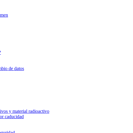
xamen
?
mbio de datos
vos y material radioactivo
or caducidad
eguridad