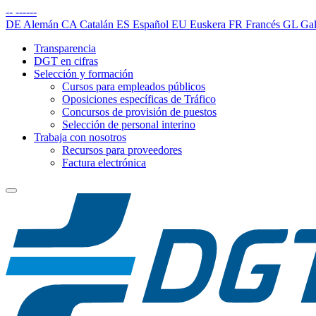
--
------
DE
Alemán
CA
Catalán
ES
Español
EU
Euskera
FR
Francés
GL
Gal
Transparencia
DGT en cifras
Selección y formación
Cursos para empleados públicos
Oposiciones específicas de Tráfico
Concursos de provisión de puestos
Selección de personal interino
Trabaja con nosotros
Recursos para proveedores
Factura electrónica