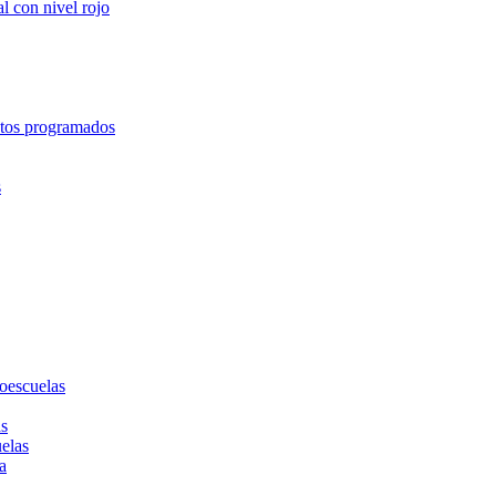
l con nivel rojo
entos programados
s
toescuelas
as
uelas
a