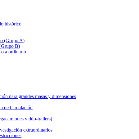
lo histórico
ico (Grupo A)
 (Grupo B)
co a ordinario
ción para grandes masas y dimensiones
a de Circulación
gacamiones y dúo-trailers)
vestigación extraordinarios
estricciones