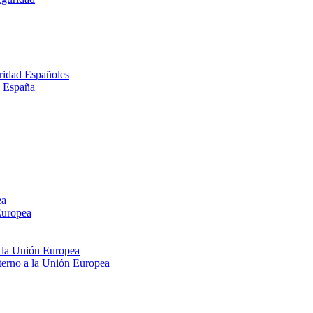
ridad Españoles
n España
ea
Europea
e la Unión Europea
xterno a la Unión Europea