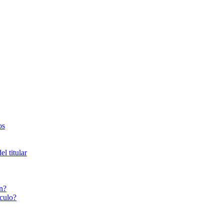
os
l titular
n?
culo?