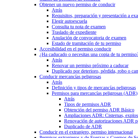
Obtener un nuevo permiso de conducir
Atrás
Requisitos, preparación y presentación a e
Elegir autoescuela
Consulta tu nota de examen
Traslado de expediente
Anulación de convocatoria de examen
Estado de tramitación de tu permiso
Accesibilidad en el permiso conducir
¿Ha caducado o necesitas una copia de tu permiso
Atrás
Renovar un permiso próximo a caducar
Duplicado por deterioro, pérdida, robo o ca
Conducir mercancías peligrosas
Atrás
Definición y tipos de mercancías peligrosas
Permisos para mercancías peligrosas (ADR)
Atrás
Tipos de permisos ADR
Obtención del permiso ADR Básico
Ampliaciones ADR: Cisternas, explosi
Renovación de autorizaciones ADR p
Duplicado de ADR
Conducir en el extranjero, permiso internacional
Permisos extranjeros y de Fuerzas y Cuerpos de S