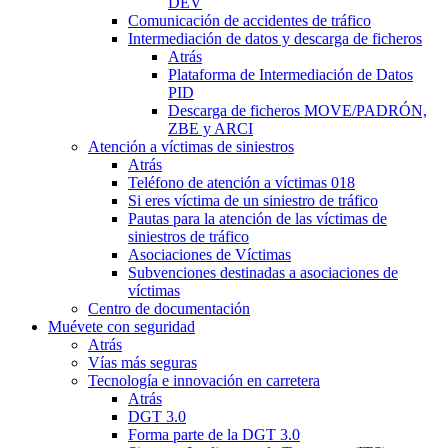
DEV
Comunicación de accidentes de tráfico
Intermediación de datos y descarga de ficheros
Atrás
Plataforma de Intermediación de Datos
PID
Descarga de ficheros MOVE/PADRÓN,
ZBE y ARCI
Atención a víctimas de siniestros
Atrás
Teléfono de atención a víctimas 018
Si eres víctima de un siniestro de tráfico
Pautas para la atención de las víctimas de
siniestros de tráfico
Asociaciones de Víctimas
Subvenciones destinadas a asociaciones de
víctimas
Centro de documentación
Muévete con seguridad
Atrás
Vías más seguras
Tecnología e innovación en carretera
Atrás
DGT 3.0
Forma parte de la DGT 3.0