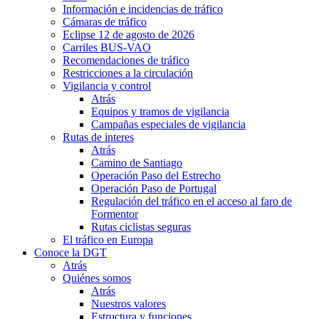
Información e incidencias de tráfico
Cámaras de tráfico
Eclipse 12 de agosto de 2026
Carriles BUS-VAO
Recomendaciones de tráfico
Restricciones a la circulación
Vigilancia y control
Atrás
Equipos y tramos de vigilancia
Campañas especiales de vigilancia
Rutas de interes
Atrás
Camino de Santiago
Operación Paso del Estrecho
Operación Paso de Portugal
Regulación del tráfico en el acceso al faro de
Formentor
Rutas ciclistas seguras
El tráfico en Europa
Conoce la DGT
Atrás
Quiénes somos
Atrás
Nuestros valores
Estructura y funciones