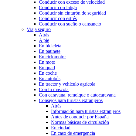
Conducir con exceso de velocidad
Conducir con fatiga
Conducir sin cinturón de seguridad
Conducir con estrés
Conducir con sueño o cansancio
Viaja seguro
Atrás
A pie
En bicicleta
En patinete
En ciclomotor
En moto
En quad
En coche
En autobús
En tractor y vehículo agrícola
Con tu mascota
Con caravana, remolque o autocaravana
Consejos para turistas extranjeros
Atrás
Información para turistas extranjeros
Antes de conducir por España
Normas básicas de circulación
En ciudad
En caso de emergencia