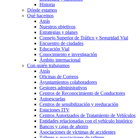
Historia
Dónde estamos
Qué hacemos
Atrás
Nuestros objetivos
Estrategias y planes
Consejo Superior de Tráfico y Seguridad Vial
Encuentro de ciudades
Educación Vial
Conocimiento e investigación
Ámbito internacional
Con quién trabajamos
Atrás
Oficinas de Correos
Ayuntamientos colaboradores
Gestores administrativos
Centros de Reconocimiento de Conductores
Autoescuelas
Centros de sensibilización y reeducación
Estaciones ITV
Centros Autorizados de Tratamiento de Vehículos
Entidades relacionadas con el vehículo histórico
Bancos y cajas de ahorro
Asociaciones de víctimas de accidentes
Talleres y asociaciones de talleres