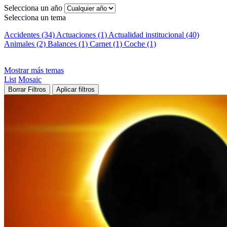
Selecciona un año
Selecciona un tema
Accidentes (34)
Actuaciones (1)
Actualidad institucional (40)
Animales (2)
Balances (1)
Carnet (1)
Coche (1)
Mostrar más temas
List
Mosaic
Borrar Filtros
Aplicar filtros