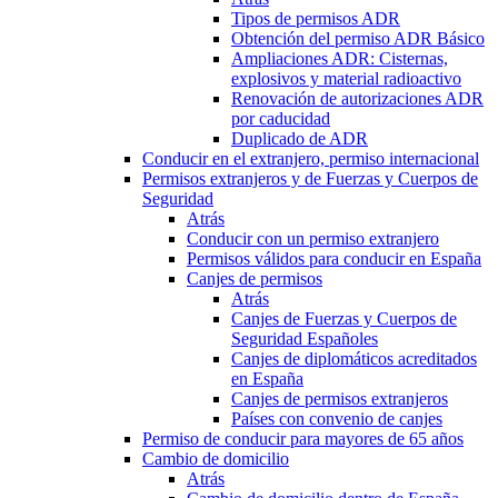
Tipos de permisos ADR
Obtención del permiso ADR Básico
Ampliaciones ADR: Cisternas,
explosivos y material radioactivo
Renovación de autorizaciones ADR
por caducidad
Duplicado de ADR
Conducir en el extranjero, permiso internacional
Permisos extranjeros y de Fuerzas y Cuerpos de
Seguridad
Atrás
Conducir con un permiso extranjero
Permisos válidos para conducir en España
Canjes de permisos
Atrás
Canjes de Fuerzas y Cuerpos de
Seguridad Españoles
Canjes de diplomáticos acreditados
en España
Canjes de permisos extranjeros
Países con convenio de canjes
Permiso de conducir para mayores de 65 años
Cambio de domicilio
Atrás