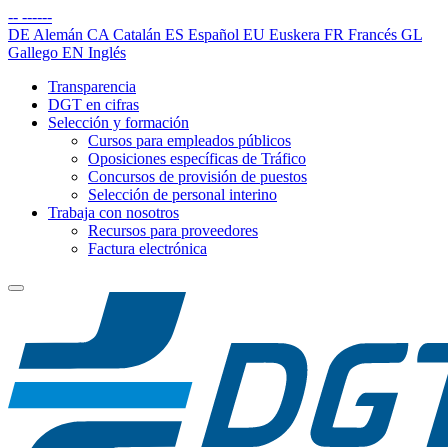
--
------
DE
Alemán
CA
Catalán
ES
Español
EU
Euskera
FR
Francés
GL
Gallego
EN
Inglés
Transparencia
DGT en cifras
Selección y formación
Cursos para empleados públicos
Oposiciones específicas de Tráfico
Concursos de provisión de puestos
Selección de personal interino
Trabaja con nosotros
Recursos para proveedores
Factura electrónica