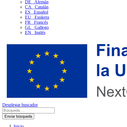
DE
Alemán
CA
Catalán
ES
Español
EU
Euskera
FR
Francés
GL
Gallego
EN
Inglés
Desplegar buscador
Enviar búsqueda
Inicio