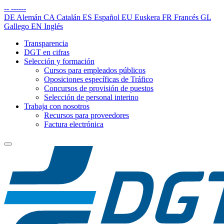
--
------
DE
Alemán
CA
Catalán
ES
Español
EU
Euskera
FR
Francés
GL
Gallego
EN
Inglés
Transparencia
DGT en cifras
Selección y formación
Cursos para empleados públicos
Oposiciones específicas de Tráfico
Concursos de provisión de puestos
Selección de personal interino
Trabaja con nosotros
Recursos para proveedores
Factura electrónica