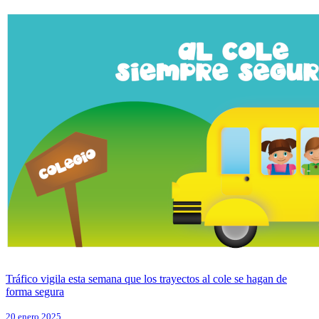
Tráfico vigila esta semana que los trayectos al cole se hagan de
forma segura
20 enero 2025