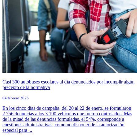
Casi 300 autobuses escolares al día denunciados por incumplir algún
precepto de la normativa
04 febrero 2025
En los cinco días de campaña, del 20 al 22 de enero, se formularon
2.756 denuncias a los 3.190 vehículos que fueron controlados. Más
de la mitad de las denuncias formuladas, el 54%, corresponde a
cuestiones administrativas, como no disponer de la autorización
especial para ...