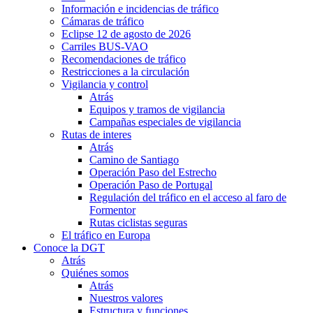
Información e incidencias de tráfico
Cámaras de tráfico
Eclipse 12 de agosto de 2026
Carriles BUS-VAO
Recomendaciones de tráfico
Restricciones a la circulación
Vigilancia y control
Atrás
Equipos y tramos de vigilancia
Campañas especiales de vigilancia
Rutas de interes
Atrás
Camino de Santiago
Operación Paso del Estrecho
Operación Paso de Portugal
Regulación del tráfico en el acceso al faro de
Formentor
Rutas ciclistas seguras
El tráfico en Europa
Conoce la DGT
Atrás
Quiénes somos
Atrás
Nuestros valores
Estructura y funciones