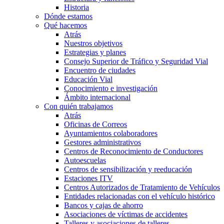
Historia
Dónde estamos
Qué hacemos
Atrás
Nuestros objetivos
Estrategias y planes
Consejo Superior de Tráfico y Seguridad Vial
Encuentro de ciudades
Educación Vial
Conocimiento e investigación
Ámbito internacional
Con quién trabajamos
Atrás
Oficinas de Correos
Ayuntamientos colaboradores
Gestores administrativos
Centros de Reconocimiento de Conductores
Autoescuelas
Centros de sensibilización y reeducación
Estaciones ITV
Centros Autorizados de Tratamiento de Vehículos
Entidades relacionadas con el vehículo histórico
Bancos y cajas de ahorro
Asociaciones de víctimas de accidentes
Talleres y asociaciones de talleres