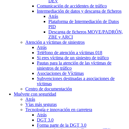
DEV
Comunicación de accidentes de tráfico
Intermediación de datos y descarga de ficheros
Atrás
Plataforma de Intermediación de Datos
PID
Descarga de ficheros MOVE/PADRÓN,
ZBE y ARCI
Atención a víctimas de siniestros
Atrás
Teléfono de atención a víctimas 018
Si eres víctima de un siniestro de tráfico
Pautas para la atención de las víctimas de
siniestros de tráfico
Asociaciones de Víctimas
Subvenciones destinadas a asociaciones de
víctimas
Centro de documentación
Muévete con seguridad
Atrás
Vías más seguras
Tecnología e innovación en carretera
Atrás
DGT 3.0
Forma parte de la DGT 3.0