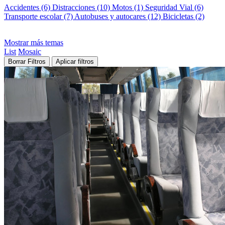
Accidentes (6)
Distracciones (10)
Motos (1)
Seguridad Vial (6)
Transporte escolar (7)
Autobuses y autocares (12)
Bicicletas (2)
Mostrar más temas
List
Mosaic
Borrar Filtros
Aplicar filtros