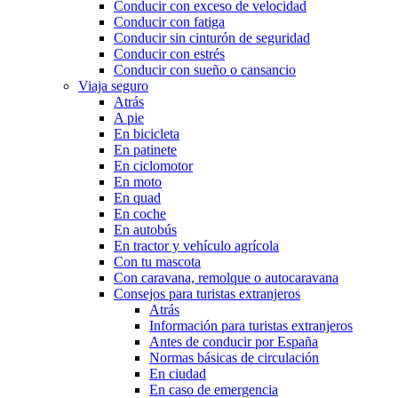
Conducir con exceso de velocidad
Conducir con fatiga
Conducir sin cinturón de seguridad
Conducir con estrés
Conducir con sueño o cansancio
Viaja seguro
Atrás
A pie
En bicicleta
En patinete
En ciclomotor
En moto
En quad
En coche
En autobús
En tractor y vehículo agrícola
Con tu mascota
Con caravana, remolque o autocaravana
Consejos para turistas extranjeros
Atrás
Información para turistas extranjeros
Antes de conducir por España
Normas básicas de circulación
En ciudad
En caso de emergencia