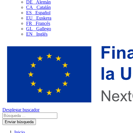
DE
Alemán
CA
Catalán
ES
Español
EU
Euskera
FR
Francés
GL
Gallego
EN
Inglés
Desplegar buscador
Enviar búsqueda
Inicio