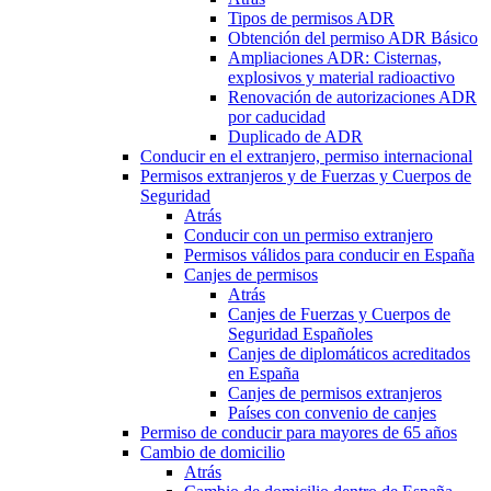
Tipos de permisos ADR
Obtención del permiso ADR Básico
Ampliaciones ADR: Cisternas,
explosivos y material radioactivo
Renovación de autorizaciones ADR
por caducidad
Duplicado de ADR
Conducir en el extranjero, permiso internacional
Permisos extranjeros y de Fuerzas y Cuerpos de
Seguridad
Atrás
Conducir con un permiso extranjero
Permisos válidos para conducir en España
Canjes de permisos
Atrás
Canjes de Fuerzas y Cuerpos de
Seguridad Españoles
Canjes de diplomáticos acreditados
en España
Canjes de permisos extranjeros
Países con convenio de canjes
Permiso de conducir para mayores de 65 años
Cambio de domicilio
Atrás