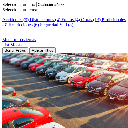
Selecciona un año
Selecciona un tema
Accidentes (9)
Distracciones (4)
Frenos (4)
Obras (13)
Profesionales
(3)
Restricciones (6)
Seguridad Vial (8)
Mostrar más temas
List
Mosaic
Borrar Filtros
Aplicar filtros