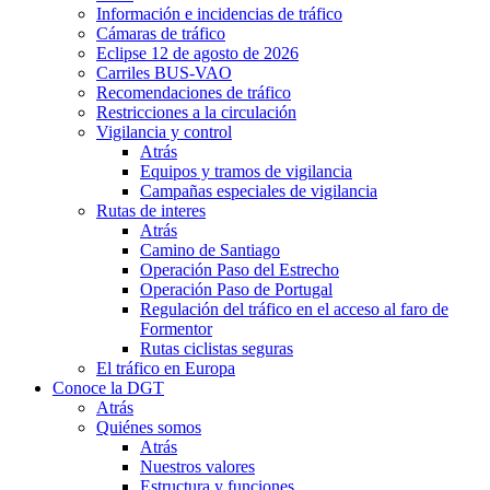
Información e incidencias de tráfico
Cámaras de tráfico
Eclipse 12 de agosto de 2026
Carriles BUS-VAO
Recomendaciones de tráfico
Restricciones a la circulación
Vigilancia y control
Atrás
Equipos y tramos de vigilancia
Campañas especiales de vigilancia
Rutas de interes
Atrás
Camino de Santiago
Operación Paso del Estrecho
Operación Paso de Portugal
Regulación del tráfico en el acceso al faro de
Formentor
Rutas ciclistas seguras
El tráfico en Europa
Conoce la DGT
Atrás
Quiénes somos
Atrás
Nuestros valores
Estructura y funciones