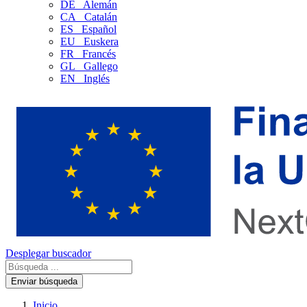
DE
Alemán
CA
Catalán
ES
Español
EU
Euskera
FR
Francés
GL
Gallego
EN
Inglés
Desplegar buscador
Enviar búsqueda
Inicio