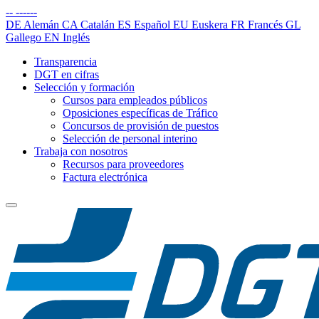
--
------
DE
Alemán
CA
Catalán
ES
Español
EU
Euskera
FR
Francés
GL
Gallego
EN
Inglés
Transparencia
DGT en cifras
Selección y formación
Cursos para empleados públicos
Oposiciones específicas de Tráfico
Concursos de provisión de puestos
Selección de personal interino
Trabaja con nosotros
Recursos para proveedores
Factura electrónica