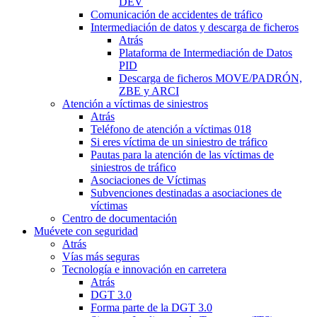
DEV
Comunicación de accidentes de tráfico
Intermediación de datos y descarga de ficheros
Atrás
Plataforma de Intermediación de Datos
PID
Descarga de ficheros MOVE/PADRÓN,
ZBE y ARCI
Atención a víctimas de siniestros
Atrás
Teléfono de atención a víctimas 018
Si eres víctima de un siniestro de tráfico
Pautas para la atención de las víctimas de
siniestros de tráfico
Asociaciones de Víctimas
Subvenciones destinadas a asociaciones de
víctimas
Centro de documentación
Muévete con seguridad
Atrás
Vías más seguras
Tecnología e innovación en carretera
Atrás
DGT 3.0
Forma parte de la DGT 3.0