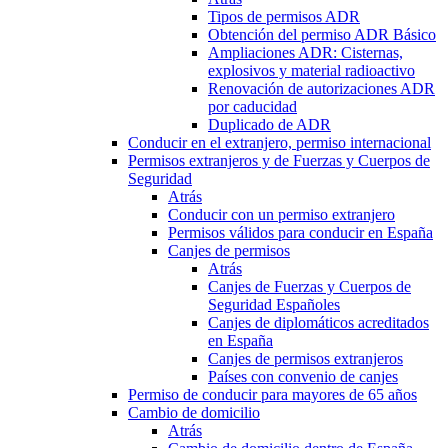
Tipos de permisos ADR
Obtención del permiso ADR Básico
Ampliaciones ADR: Cisternas,
explosivos y material radioactivo
Renovación de autorizaciones ADR
por caducidad
Duplicado de ADR
Conducir en el extranjero, permiso internacional
Permisos extranjeros y de Fuerzas y Cuerpos de
Seguridad
Atrás
Conducir con un permiso extranjero
Permisos válidos para conducir en España
Canjes de permisos
Atrás
Canjes de Fuerzas y Cuerpos de
Seguridad Españoles
Canjes de diplomáticos acreditados
en España
Canjes de permisos extranjeros
Países con convenio de canjes
Permiso de conducir para mayores de 65 años
Cambio de domicilio
Atrás