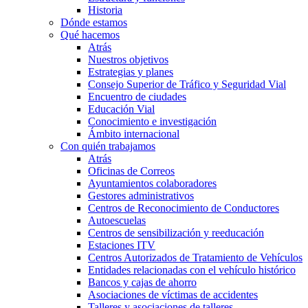
Historia
Dónde estamos
Qué hacemos
Atrás
Nuestros objetivos
Estrategias y planes
Consejo Superior de Tráfico y Seguridad Vial
Encuentro de ciudades
Educación Vial
Conocimiento e investigación
Ámbito internacional
Con quién trabajamos
Atrás
Oficinas de Correos
Ayuntamientos colaboradores
Gestores administrativos
Centros de Reconocimiento de Conductores
Autoescuelas
Centros de sensibilización y reeducación
Estaciones ITV
Centros Autorizados de Tratamiento de Vehículos
Entidades relacionadas con el vehículo histórico
Bancos y cajas de ahorro
Asociaciones de víctimas de accidentes
Talleres y asociaciones de talleres