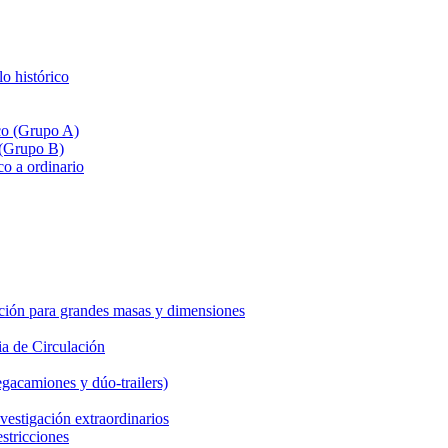
lo histórico
ico (Grupo A)
 (Grupo B)
co a ordinario
ción para grandes masas y dimensiones
a de Circulación
gacamiones y dúo-trailers)
vestigación extraordinarios
estricciones