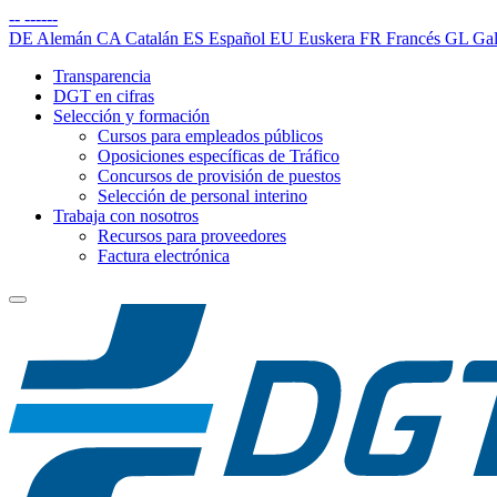
--
------
DE
Alemán
CA
Catalán
ES
Español
EU
Euskera
FR
Francés
GL
Gal
Transparencia
DGT en cifras
Selección y formación
Cursos para empleados públicos
Oposiciones específicas de Tráfico
Concursos de provisión de puestos
Selección de personal interino
Trabaja con nosotros
Recursos para proveedores
Factura electrónica