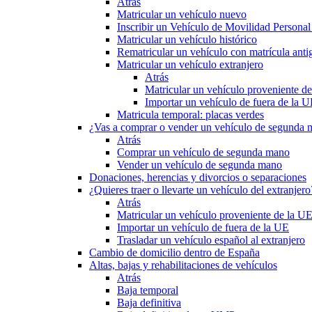
Atrás
Matricular un vehículo nuevo
Inscribir un Vehículo de Movilidad Person
Matricular un vehículo histórico
Rematricular un vehículo con matrícula anti
Matricular un vehículo extranjero
Atrás
Matricular un vehículo proveniente d
Importar un vehículo de fuera de la 
Matricula temporal: placas verdes
¿Vas a comprar o vender un vehículo de segunda
Atrás
Comprar un vehículo de segunda mano
Vender un vehículo de segunda mano
Donaciones, herencias y divorcios o separaciones
¿Quieres traer o llevarte un vehículo del extranjero
Atrás
Matricular un vehículo proveniente de la U
Importar un vehículo de fuera de la UE
Trasladar un vehículo español al extranjero
Cambio de domicilio dentro de España
Altas, bajas y rehabilitaciones de vehículos
Atrás
Baja temporal
Baja definitiva