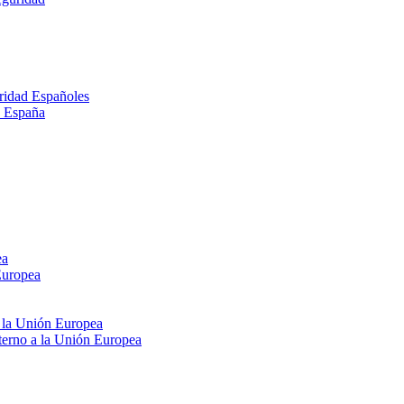
ridad Españoles
n España
ea
Europea
e la Unión Europea
xterno a la Unión Europea