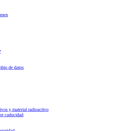
xamen
?
mbio de datos
vos y material radioactivo
or caducidad
eguridad