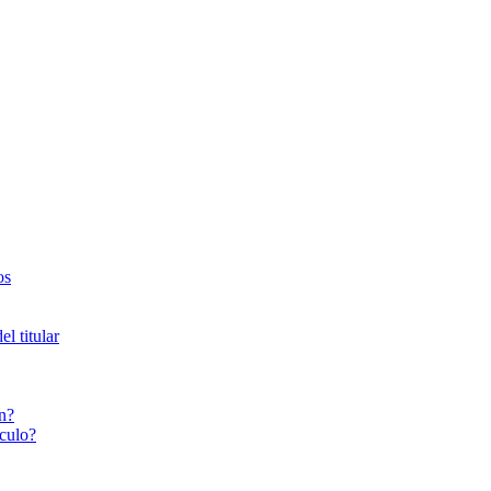
os
l titular
n?
culo?