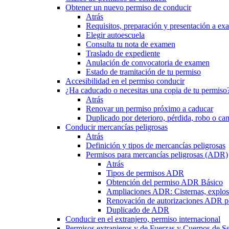
Obtener un nuevo permiso de conducir
Atrás
Requisitos, preparación y presentación a e
Elegir autoescuela
Consulta tu nota de examen
Traslado de expediente
Anulación de convocatoria de examen
Estado de tramitación de tu permiso
Accesibilidad en el permiso conducir
¿Ha caducado o necesitas una copia de tu permiso
Atrás
Renovar un permiso próximo a caducar
Duplicado por deterioro, pérdida, robo o ca
Conducir mercancías peligrosas
Atrás
Definición y tipos de mercancías peligrosas
Permisos para mercancías peligrosas (ADR)
Atrás
Tipos de permisos ADR
Obtención del permiso ADR Básico
Ampliaciones ADR: Cisternas, explosi
Renovación de autorizaciones ADR p
Duplicado de ADR
Conducir en el extranjero, permiso internacional
Permisos extranjeros y de Fuerzas y Cuerpos de S