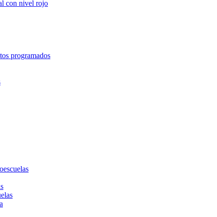
l con nivel rojo
entos programados
s
toescuelas
as
uelas
a