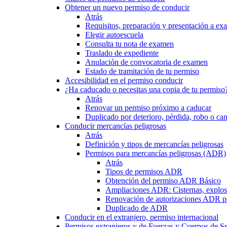
Obtener un nuevo permiso de conducir
Atrás
Requisitos, preparación y presentación a e
Elegir autoescuela
Consulta tu nota de examen
Traslado de expediente
Anulación de convocatoria de examen
Estado de tramitación de tu permiso
Accesibilidad en el permiso conducir
¿Ha caducado o necesitas una copia de tu permiso
Atrás
Renovar un permiso próximo a caducar
Duplicado por deterioro, pérdida, robo o ca
Conducir mercancías peligrosas
Atrás
Definición y tipos de mercancías peligrosas
Permisos para mercancías peligrosas (ADR)
Atrás
Tipos de permisos ADR
Obtención del permiso ADR Básico
Ampliaciones ADR: Cisternas, explosi
Renovación de autorizaciones ADR p
Duplicado de ADR
Conducir en el extranjero, permiso internacional
Permisos extranjeros y de Fuerzas y Cuerpos de S