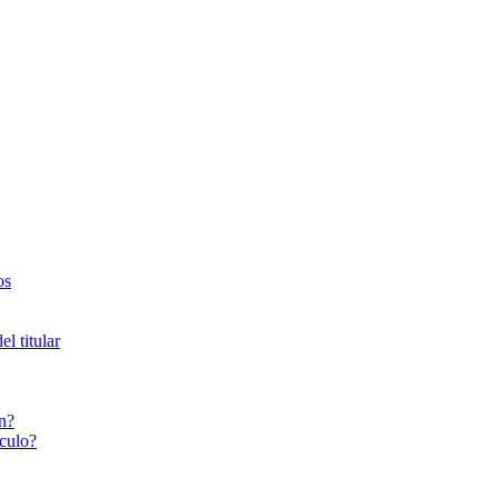
os
l titular
n?
culo?