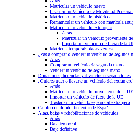
Atrás
Matricular un vehículo nuevo
Inscribir un Vehículo de Movilidad Person
Matricular un vehículo histórico
Rematricular un vehículo con matrícula anti
Matricular un vehículo extranjero
Atrás
Matricular un vehículo proveniente d
Importar un vehículo de fuera de la 
Matricula temporal: placas verdes
¿Vas a comprar o vender un vehículo de segunda
Atrás
Comprar un vehículo de segunda mano
Vender un vehículo de segunda mano
Donaciones, herencias y divorcios o separaciones
¿Quieres traer o llevarte un vehículo del extranjero
Atrás
Matricular un vehículo proveniente de la U
Importar un vehículo de fuera de la UE
Trasladar un vehículo español al extranjero
Cambio de domicilio dentro de España
Altas, bajas y rehabilitaciones de vehículos
Atrás
Baja temporal
Baja definitiva