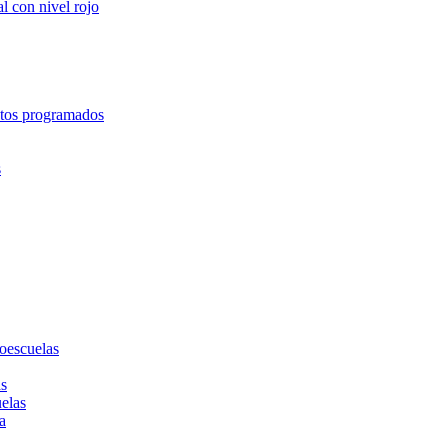
l con nivel rojo
entos programados
s
toescuelas
as
uelas
a