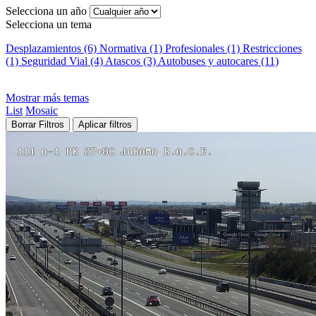
Selecciona un año
Selecciona un tema
Desplazamientos (6)
Normativa (1)
Profesionales (1)
Restricciones
(1)
Seguridad Vial (4)
Atascos (3)
Autobuses y autocares (11)
Mostrar más temas
List
Mosaic
Borrar Filtros
Aplicar filtros