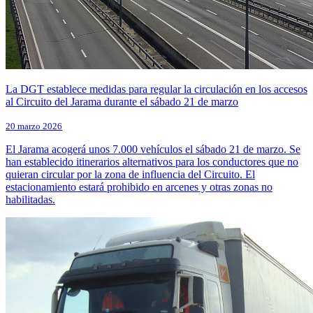
La DGT establece medidas para regular la circulación en los accesos
al Circuito del Jarama durante el sábado 21 de marzo
20 marzo 2026
El Jarama acogerá unos 7.000 vehículos el sábado 21 de marzo. Se
han establecido itinerarios alternativos para los conductores que no
quieran circular por la zona de influencia del Circuito. El
estacionamiento estará prohibido en arcenes y otras zonas no
habilitadas.