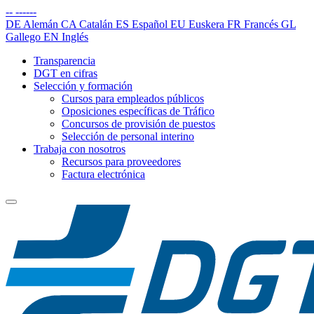
--
------
DE
Alemán
CA
Catalán
ES
Español
EU
Euskera
FR
Francés
GL
Gallego
EN
Inglés
Transparencia
DGT en cifras
Selección y formación
Cursos para empleados públicos
Oposiciones específicas de Tráfico
Concursos de provisión de puestos
Selección de personal interino
Trabaja con nosotros
Recursos para proveedores
Factura electrónica