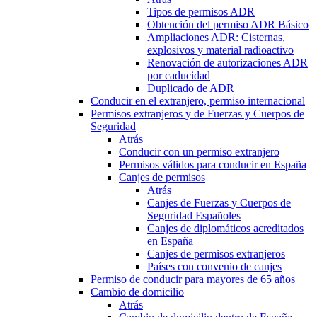
Tipos de permisos ADR
Obtención del permiso ADR Básico
Ampliaciones ADR: Cisternas,
explosivos y material radioactivo
Renovación de autorizaciones ADR
por caducidad
Duplicado de ADR
Conducir en el extranjero, permiso internacional
Permisos extranjeros y de Fuerzas y Cuerpos de
Seguridad
Atrás
Conducir con un permiso extranjero
Permisos válidos para conducir en España
Canjes de permisos
Atrás
Canjes de Fuerzas y Cuerpos de
Seguridad Españoles
Canjes de diplomáticos acreditados
en España
Canjes de permisos extranjeros
Países con convenio de canjes
Permiso de conducir para mayores de 65 años
Cambio de domicilio
Atrás