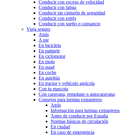
Conducir con exceso de velocidad
Conducir con fatiga
Conducir sin cinturón de seguridad
Conducir con estrés
Conducir con sueño o cansancio
Viaja seguro
Atrás
A pie
En bicicleta
En patinete
En ciclomotor
En moto
En quad
En coche
En autobús
En tractor y vehículo agrícola
Con tu mascota
Con caravana, remolque o autocaravana
Consejos para turistas extranjeros
Atrás
Información para turistas extranjeros
Antes de conducir por España
Normas básicas de circulación
En ciudad
En caso de emergencia