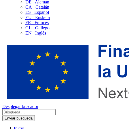
DE
Alemán
CA
Catalán
ES
Español
EU
Euskera
FR
Francés
GL
Gallego
EN
Inglés
Desplegar buscador
Enviar búsqueda
Inicio