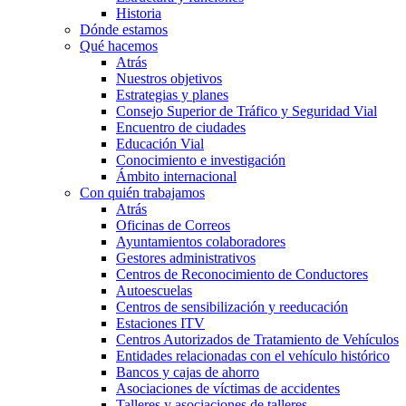
Historia
Dónde estamos
Qué hacemos
Atrás
Nuestros objetivos
Estrategias y planes
Consejo Superior de Tráfico y Seguridad Vial
Encuentro de ciudades
Educación Vial
Conocimiento e investigación
Ámbito internacional
Con quién trabajamos
Atrás
Oficinas de Correos
Ayuntamientos colaboradores
Gestores administrativos
Centros de Reconocimiento de Conductores
Autoescuelas
Centros de sensibilización y reeducación
Estaciones ITV
Centros Autorizados de Tratamiento de Vehículos
Entidades relacionadas con el vehículo histórico
Bancos y cajas de ahorro
Asociaciones de víctimas de accidentes
Talleres y asociaciones de talleres