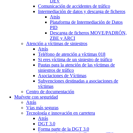
DEV
Comunicación de accidentes de tráfico
Intermediación de datos y descarga de ficheros
Atrás
Plataforma de Intermediación de Datos
PID
Descarga de ficheros MOVE/PADRÓN,
ZBE y ARCI
Atención a víctimas de siniestros
Atrás
Teléfono de atención a víctimas 018
Si eres víctima de un siniestro de tráfico
Pautas para la atención de las víctimas de
siniestros de tráfico
Asociaciones de Víctimas
Subvenciones destinadas a asociaciones de
víctimas
Centro de documentación
Muévete con seguridad
Atrás
Vías más seguras
Tecnología e innovación en carretera
Atrás
DGT 3.0
Forma parte de la DGT 3.0