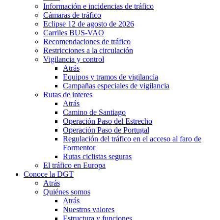
Información e incidencias de tráfico
Cámaras de tráfico
Eclipse 12 de agosto de 2026
Carriles BUS-VAO
Recomendaciones de tráfico
Restricciones a la circulación
Vigilancia y control
Atrás
Equipos y tramos de vigilancia
Campañas especiales de vigilancia
Rutas de interes
Atrás
Camino de Santiago
Operación Paso del Estrecho
Operación Paso de Portugal
Regulación del tráfico en el acceso al faro de
Formentor
Rutas ciclistas seguras
El tráfico en Europa
Conoce la DGT
Atrás
Quiénes somos
Atrás
Nuestros valores
Estructura y funciones