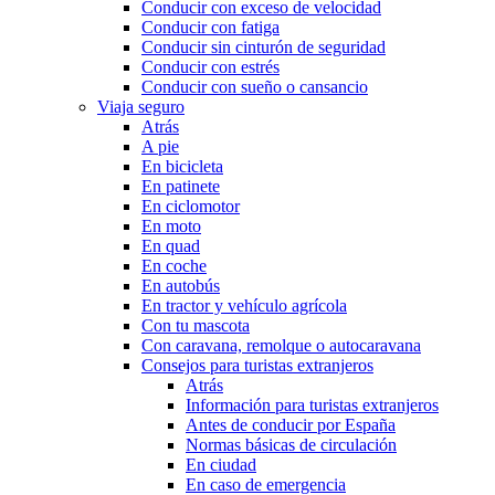
Conducir con exceso de velocidad
Conducir con fatiga
Conducir sin cinturón de seguridad
Conducir con estrés
Conducir con sueño o cansancio
Viaja seguro
Atrás
A pie
En bicicleta
En patinete
En ciclomotor
En moto
En quad
En coche
En autobús
En tractor y vehículo agrícola
Con tu mascota
Con caravana, remolque o autocaravana
Consejos para turistas extranjeros
Atrás
Información para turistas extranjeros
Antes de conducir por España
Normas básicas de circulación
En ciudad
En caso de emergencia