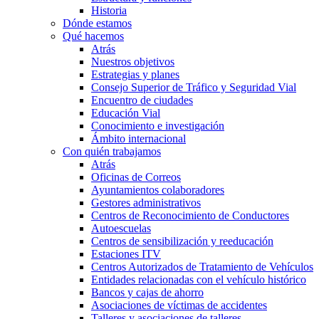
Historia
Dónde estamos
Qué hacemos
Atrás
Nuestros objetivos
Estrategias y planes
Consejo Superior de Tráfico y Seguridad Vial
Encuentro de ciudades
Educación Vial
Conocimiento e investigación
Ámbito internacional
Con quién trabajamos
Atrás
Oficinas de Correos
Ayuntamientos colaboradores
Gestores administrativos
Centros de Reconocimiento de Conductores
Autoescuelas
Centros de sensibilización y reeducación
Estaciones ITV
Centros Autorizados de Tratamiento de Vehículos
Entidades relacionadas con el vehículo histórico
Bancos y cajas de ahorro
Asociaciones de víctimas de accidentes
Talleres y asociaciones de talleres