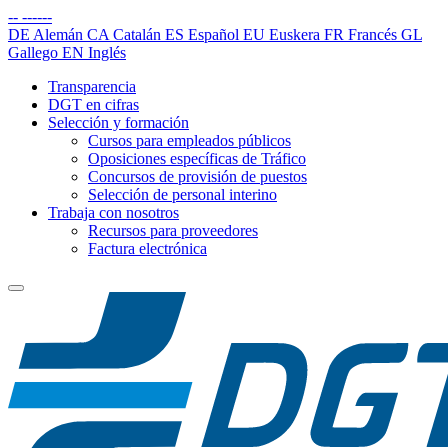
--
------
DE
Alemán
CA
Catalán
ES
Español
EU
Euskera
FR
Francés
GL
Gallego
EN
Inglés
Transparencia
DGT en cifras
Selección y formación
Cursos para empleados públicos
Oposiciones específicas de Tráfico
Concursos de provisión de puestos
Selección de personal interino
Trabaja con nosotros
Recursos para proveedores
Factura electrónica