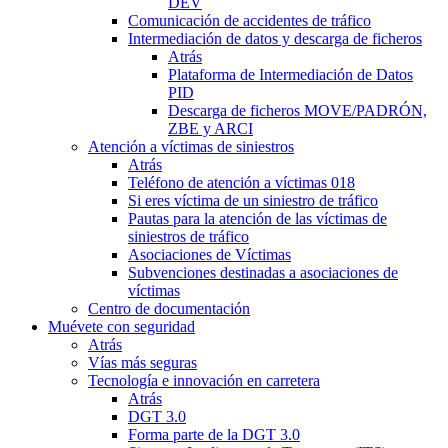
DEV
Comunicación de accidentes de tráfico
Intermediación de datos y descarga de ficheros
Atrás
Plataforma de Intermediación de Datos
PID
Descarga de ficheros MOVE/PADRÓN,
ZBE y ARCI
Atención a víctimas de siniestros
Atrás
Teléfono de atención a víctimas 018
Si eres víctima de un siniestro de tráfico
Pautas para la atención de las víctimas de
siniestros de tráfico
Asociaciones de Víctimas
Subvenciones destinadas a asociaciones de
víctimas
Centro de documentación
Muévete con seguridad
Atrás
Vías más seguras
Tecnología e innovación en carretera
Atrás
DGT 3.0
Forma parte de la DGT 3.0