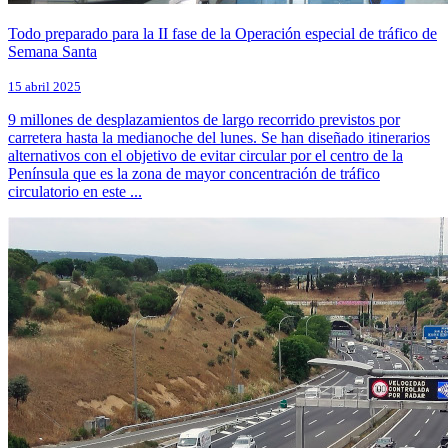
Todo preparado para la II fase de la Operación especial de tráfico de
Semana Santa
15 abril 2025
9 millones de desplazamientos de largo recorrido previstos por
carretera hasta la medianoche del lunes. Se han diseñado itinerarios
alternativos con el objetivo de evitar circular por el centro de la
Península que es la zona de mayor concentración de tráfico
circulatorio en este ...