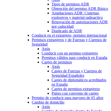
Tipos de permisos ADR
Obtención del permiso ADR Básico
Ampliaciones ADR: Cisternas,
explosivos y material radioactivo
Renovación de autorizaciones ADR
por caducidad
Duplicado de ADR
Conducir en el extranjero, permiso internacional
Permisos extranjeros y de Fuerzas y Cuerpos de
Seguridad
Atrás
Conducir con un permiso extranjero
Permisos válidos para conducir en España
Canjes de permisos
Atrás
Canjes de Fuerzas y Cuerpos de
Seguridad Españoles
Canjes de diplomáticos acreditados
en España
Canjes de permisos extranjeros
Países con convenio de canjes
Permiso de conducir para mayores de 65 años
Cambio de domicilio
Atrás