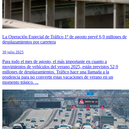
La Operación Especial de Tráfico 1º de agosto prevé 6,9 millones de
desplazamientos por carretera
30 julio 2025
Para todo el mes de agosto, el más importante en cuanto a
movimientos de vehículos del verano 2025, están previstos 52,9
millones de desplazamientos. Tráfico hace una llamada a la
prudencia para no convertir estas vacaciones de verano en un
momento trágico. ...