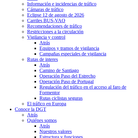
Información e incidencias de tráfico
Cámaras de tráfico
Eclipse 12 de agosto de 2026
Carriles BUS-VAO
Recomendaciones de tráfico
Restricciones a la circulación
Vigilancia y control
Atrás
Equipos y tramos de vigilancia
Campañas especiales de vigilancia
Rutas de interes
Atrás
Camino de Santiago
Operación Paso del Estrecho
Operación Paso de Portugal
Regulación del tráfico en el acceso al faro de
Formentor
Rutas ciclistas seguras
El tráfico en Europa
Conoce la DGT
Atrás
Quiénes somos
Atrás
Nuestros valores
Estructura y funciones