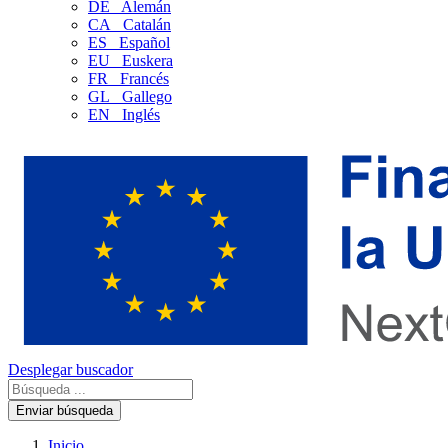
DE
Alemán
CA
Catalán
ES
Español
EU
Euskera
FR
Francés
GL
Gallego
EN
Inglés
Desplegar buscador
Enviar búsqueda
Inicio