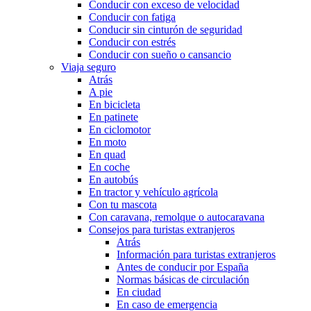
Conducir con exceso de velocidad
Conducir con fatiga
Conducir sin cinturón de seguridad
Conducir con estrés
Conducir con sueño o cansancio
Viaja seguro
Atrás
A pie
En bicicleta
En patinete
En ciclomotor
En moto
En quad
En coche
En autobús
En tractor y vehículo agrícola
Con tu mascota
Con caravana, remolque o autocaravana
Consejos para turistas extranjeros
Atrás
Información para turistas extranjeros
Antes de conducir por España
Normas básicas de circulación
En ciudad
En caso de emergencia