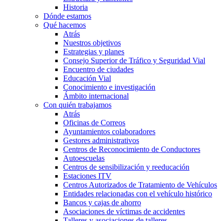
Historia
Dónde estamos
Qué hacemos
Atrás
Nuestros objetivos
Estrategias y planes
Consejo Superior de Tráfico y Seguridad Vial
Encuentro de ciudades
Educación Vial
Conocimiento e investigación
Ámbito internacional
Con quién trabajamos
Atrás
Oficinas de Correos
Ayuntamientos colaboradores
Gestores administrativos
Centros de Reconocimiento de Conductores
Autoescuelas
Centros de sensibilización y reeducación
Estaciones ITV
Centros Autorizados de Tratamiento de Vehículos
Entidades relacionadas con el vehículo histórico
Bancos y cajas de ahorro
Asociaciones de víctimas de accidentes
Talleres y asociaciones de talleres