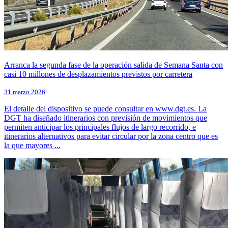
Arranca la segunda fase de la operación salida de Semana Santa con
casi 10 millones de desplazamientos previstos por carretera​
31 marzo 2026
El detalle del dispositivo se puede consultar en www.dgt.es. La
DGT ha diseñado itinerarios con previsión de movimientos que
permiten anticipar los principales flujos de largo recorrido, e
itinerarios alternativos para evitar circular por la zona centro que es
la que mayores ...