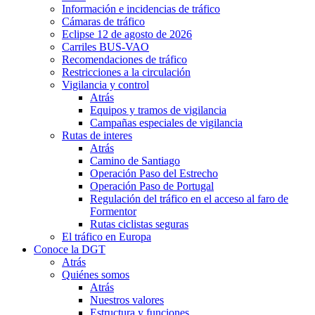
Información e incidencias de tráfico
Cámaras de tráfico
Eclipse 12 de agosto de 2026
Carriles BUS-VAO
Recomendaciones de tráfico
Restricciones a la circulación
Vigilancia y control
Atrás
Equipos y tramos de vigilancia
Campañas especiales de vigilancia
Rutas de interes
Atrás
Camino de Santiago
Operación Paso del Estrecho
Operación Paso de Portugal
Regulación del tráfico en el acceso al faro de
Formentor
Rutas ciclistas seguras
El tráfico en Europa
Conoce la DGT
Atrás
Quiénes somos
Atrás
Nuestros valores
Estructura y funciones