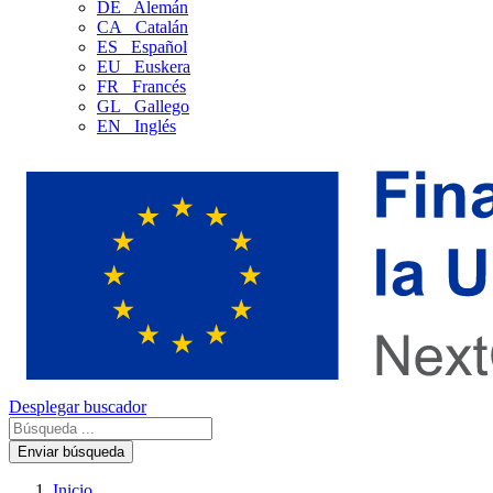
DE
Alemán
CA
Catalán
ES
Español
EU
Euskera
FR
Francés
GL
Gallego
EN
Inglés
Desplegar buscador
Enviar búsqueda
Inicio