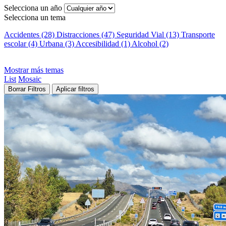
Selecciona un año
Selecciona un tema
Accidentes (28)
Distracciones (47)
Seguridad Vial (13)
Transporte
escolar (4)
Urbana (3)
Accesibilidad (1)
Alcohol (2)
Mostrar más temas
List
Mosaic
Borrar Filtros
Aplicar filtros