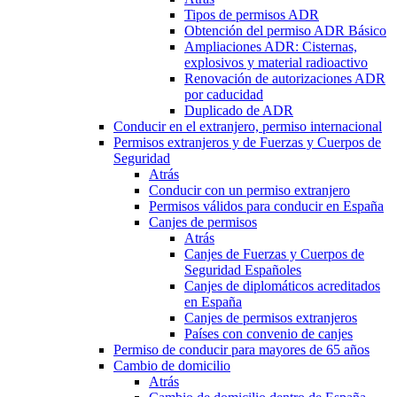
Tipos de permisos ADR
Obtención del permiso ADR Básico
Ampliaciones ADR: Cisternas,
explosivos y material radioactivo
Renovación de autorizaciones ADR
por caducidad
Duplicado de ADR
Conducir en el extranjero, permiso internacional
Permisos extranjeros y de Fuerzas y Cuerpos de
Seguridad
Atrás
Conducir con un permiso extranjero
Permisos válidos para conducir en España
Canjes de permisos
Atrás
Canjes de Fuerzas y Cuerpos de
Seguridad Españoles
Canjes de diplomáticos acreditados
en España
Canjes de permisos extranjeros
Países con convenio de canjes
Permiso de conducir para mayores de 65 años
Cambio de domicilio
Atrás