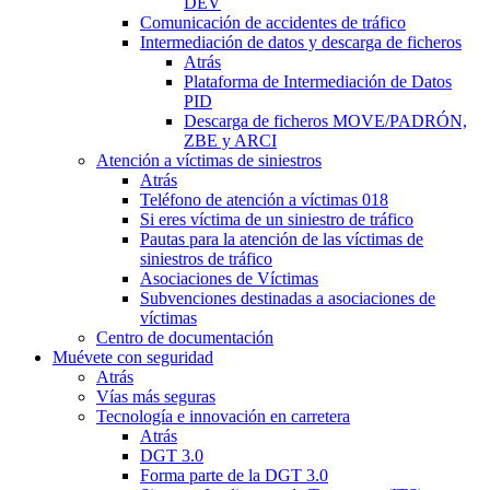
DEV
Comunicación de accidentes de tráfico
Intermediación de datos y descarga de ficheros
Atrás
Plataforma de Intermediación de Datos
PID
Descarga de ficheros MOVE/PADRÓN,
ZBE y ARCI
Atención a víctimas de siniestros
Atrás
Teléfono de atención a víctimas 018
Si eres víctima de un siniestro de tráfico
Pautas para la atención de las víctimas de
siniestros de tráfico
Asociaciones de Víctimas
Subvenciones destinadas a asociaciones de
víctimas
Centro de documentación
Muévete con seguridad
Atrás
Vías más seguras
Tecnología e innovación en carretera
Atrás
DGT 3.0
Forma parte de la DGT 3.0