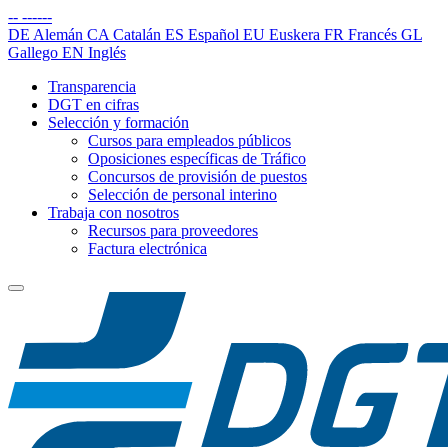
--
------
DE
Alemán
CA
Catalán
ES
Español
EU
Euskera
FR
Francés
GL
Gallego
EN
Inglés
Transparencia
DGT en cifras
Selección y formación
Cursos para empleados públicos
Oposiciones específicas de Tráfico
Concursos de provisión de puestos
Selección de personal interino
Trabaja con nosotros
Recursos para proveedores
Factura electrónica