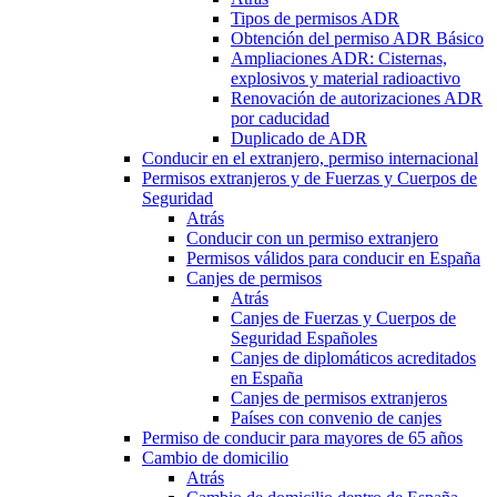
Tipos de permisos ADR
Obtención del permiso ADR Básico
Ampliaciones ADR: Cisternas,
explosivos y material radioactivo
Renovación de autorizaciones ADR
por caducidad
Duplicado de ADR
Conducir en el extranjero, permiso internacional
Permisos extranjeros y de Fuerzas y Cuerpos de
Seguridad
Atrás
Conducir con un permiso extranjero
Permisos válidos para conducir en España
Canjes de permisos
Atrás
Canjes de Fuerzas y Cuerpos de
Seguridad Españoles
Canjes de diplomáticos acreditados
en España
Canjes de permisos extranjeros
Países con convenio de canjes
Permiso de conducir para mayores de 65 años
Cambio de domicilio
Atrás