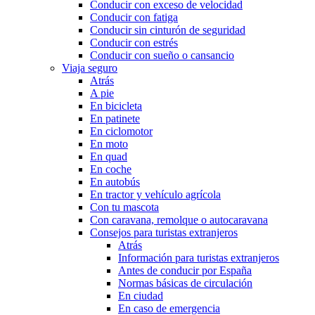
Conducir con exceso de velocidad
Conducir con fatiga
Conducir sin cinturón de seguridad
Conducir con estrés
Conducir con sueño o cansancio
Viaja seguro
Atrás
A pie
En bicicleta
En patinete
En ciclomotor
En moto
En quad
En coche
En autobús
En tractor y vehículo agrícola
Con tu mascota
Con caravana, remolque o autocaravana
Consejos para turistas extranjeros
Atrás
Información para turistas extranjeros
Antes de conducir por España
Normas básicas de circulación
En ciudad
En caso de emergencia