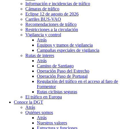
Información e incidencias de tráfico
Cámaras de tráfico
Eclipse 12 de agosto de 2026
Carriles BUS-VAO
Recomendaciones de tráfico
Restricciones a la circulación
Vigilancia y control
Atrás
Equipos y tramos de vigilancia
Campañas especiales de vigilancia
Rutas de interes
Atrás
Camino de Santiago
Operación Paso del Estrecho
Operación Paso de Portugal
Regulación del tráfico en el acceso al faro de
Formentor
Rutas ciclistas seguras
El tráfico en Europa
Conoce la DGT
Atrás
Quiénes somos
Atrás
Nuestros valores
Estructura y funciones