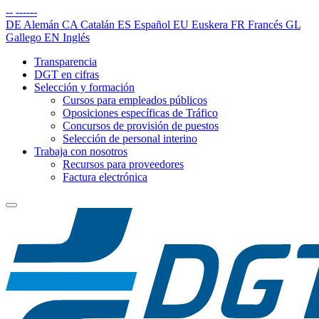
--
------
DE
Alemán
CA
Catalán
ES
Español
EU
Euskera
FR
Francés
GL
Gallego
EN
Inglés
Transparencia
DGT en cifras
Selección y formación
Cursos para empleados públicos
Oposiciones específicas de Tráfico
Concursos de provisión de puestos
Selección de personal interino
Trabaja con nosotros
Recursos para proveedores
Factura electrónica