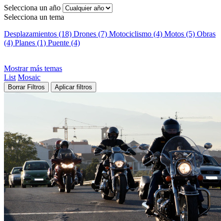
Selecciona un año
Selecciona un tema
Desplazamientos (18)
Drones (7)
Motociclismo (4)
Motos (5)
Obras
(4)
Planes (1)
Puente (4)
Mostrar más temas
List
Mosaic
Borrar Filtros
Aplicar filtros