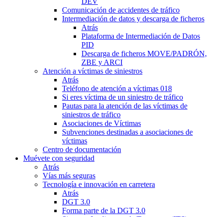
DEV
Comunicación de accidentes de tráfico
Intermediación de datos y descarga de ficheros
Atrás
Plataforma de Intermediación de Datos
PID
Descarga de ficheros MOVE/PADRÓN,
ZBE y ARCI
Atención a víctimas de siniestros
Atrás
Teléfono de atención a víctimas 018
Si eres víctima de un siniestro de tráfico
Pautas para la atención de las víctimas de
siniestros de tráfico
Asociaciones de Víctimas
Subvenciones destinadas a asociaciones de
víctimas
Centro de documentación
Muévete con seguridad
Atrás
Vías más seguras
Tecnología e innovación en carretera
Atrás
DGT 3.0
Forma parte de la DGT 3.0