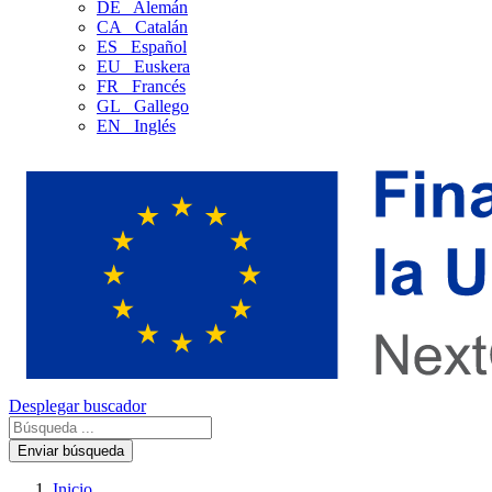
DE
Alemán
CA
Catalán
ES
Español
EU
Euskera
FR
Francés
GL
Gallego
EN
Inglés
Desplegar buscador
Enviar búsqueda
Inicio