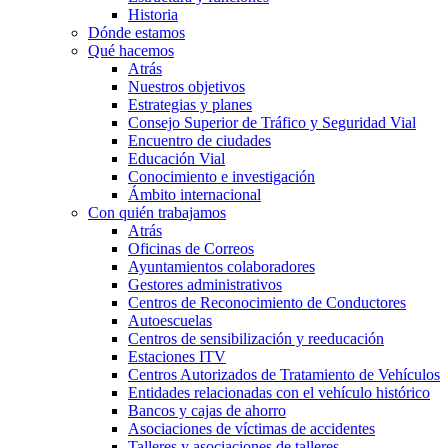
Historia
Dónde estamos
Qué hacemos
Atrás
Nuestros objetivos
Estrategias y planes
Consejo Superior de Tráfico y Seguridad Vial
Encuentro de ciudades
Educación Vial
Conocimiento e investigación
Ámbito internacional
Con quién trabajamos
Atrás
Oficinas de Correos
Ayuntamientos colaboradores
Gestores administrativos
Centros de Reconocimiento de Conductores
Autoescuelas
Centros de sensibilización y reeducación
Estaciones ITV
Centros Autorizados de Tratamiento de Vehículos
Entidades relacionadas con el vehículo histórico
Bancos y cajas de ahorro
Asociaciones de víctimas de accidentes
Talleres y asociaciones de talleres