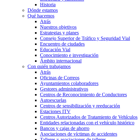
Historia
Dónde estamos
Qué hacemos
Atrás
Nuestros objetivos
Estrategias y planes
Consejo Superior de Tráfico y Seguridad Vial
Encuentro de ciudades
Educación Vial
Conocimiento e investigación
Ámbito internacional
Con quién trabajamos
Atrás
Oficinas de Correos
Ayuntamientos colaboradores
Gestores administrativos
Centros de Reconocimiento de Conductores
Autoescuelas
Centros de sensibilización y reeducación
Estaciones ITV
Centros Autorizados de Tratamiento de Vehículos
Entidades relacionadas con el vehículo histórico
Bancos y cajas de ahorro
Asociaciones de víctimas de accidentes
Talleres y asociaciones de talleres