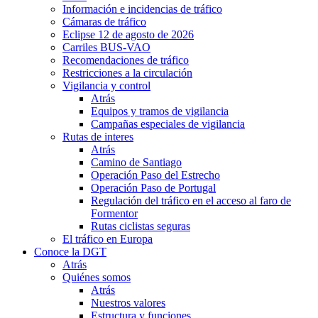
Información e incidencias de tráfico
Cámaras de tráfico
Eclipse 12 de agosto de 2026
Carriles BUS-VAO
Recomendaciones de tráfico
Restricciones a la circulación
Vigilancia y control
Atrás
Equipos y tramos de vigilancia
Campañas especiales de vigilancia
Rutas de interes
Atrás
Camino de Santiago
Operación Paso del Estrecho
Operación Paso de Portugal
Regulación del tráfico en el acceso al faro de
Formentor
Rutas ciclistas seguras
El tráfico en Europa
Conoce la DGT
Atrás
Quiénes somos
Atrás
Nuestros valores
Estructura y funciones