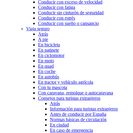
Conducir con exceso de velocidad
Conducir con fatiga
Conducir sin cinturón de seguridad
Conducir con estrés
Conducir con sueño o cansancio
Viaja seguro
Atrás
A pie
En bicicleta
En patinete
En ciclomotor
En moto
En quad
En coche
En autobús
En tractor y vehículo agrícola
Con tu mascota
Con caravana, remolque o autocaravana
Consejos para turistas extranjeros
Atrás
Información para turistas extranjeros
Antes de conducir por España
Normas básicas de circulación
En ciudad
En caso de emergencia