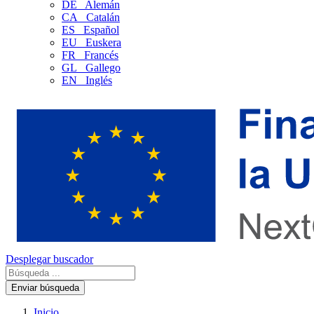
DE
Alemán
CA
Catalán
ES
Español
EU
Euskera
FR
Francés
GL
Gallego
EN
Inglés
Desplegar buscador
Enviar búsqueda
Inicio