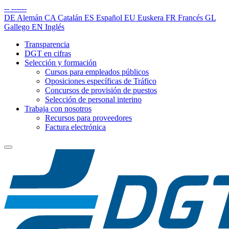
--
------
DE
Alemán
CA
Catalán
ES
Español
EU
Euskera
FR
Francés
GL
Gallego
EN
Inglés
Transparencia
DGT en cifras
Selección y formación
Cursos para empleados públicos
Oposiciones específicas de Tráfico
Concursos de provisión de puestos
Selección de personal interino
Trabaja con nosotros
Recursos para proveedores
Factura electrónica