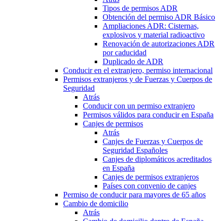
Tipos de permisos ADR
Obtención del permiso ADR Básico
Ampliaciones ADR: Cisternas,
explosivos y material radioactivo
Renovación de autorizaciones ADR
por caducidad
Duplicado de ADR
Conducir en el extranjero, permiso internacional
Permisos extranjeros y de Fuerzas y Cuerpos de
Seguridad
Atrás
Conducir con un permiso extranjero
Permisos válidos para conducir en España
Canjes de permisos
Atrás
Canjes de Fuerzas y Cuerpos de
Seguridad Españoles
Canjes de diplomáticos acreditados
en España
Canjes de permisos extranjeros
Países con convenio de canjes
Permiso de conducir para mayores de 65 años
Cambio de domicilio
Atrás