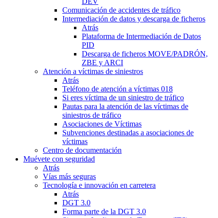
DEV
Comunicación de accidentes de tráfico
Intermediación de datos y descarga de ficheros
Atrás
Plataforma de Intermediación de Datos
PID
Descarga de ficheros MOVE/PADRÓN,
ZBE y ARCI
Atención a víctimas de siniestros
Atrás
Teléfono de atención a víctimas 018
Si eres víctima de un siniestro de tráfico
Pautas para la atención de las víctimas de
siniestros de tráfico
Asociaciones de Víctimas
Subvenciones destinadas a asociaciones de
víctimas
Centro de documentación
Muévete con seguridad
Atrás
Vías más seguras
Tecnología e innovación en carretera
Atrás
DGT 3.0
Forma parte de la DGT 3.0