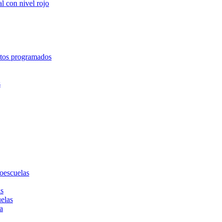
l con nivel rojo
entos programados
s
toescuelas
as
uelas
a