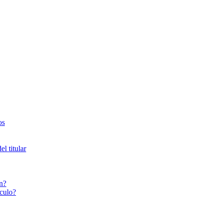
os
l titular
n?
culo?