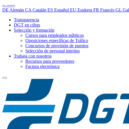
--
------
DE
Alemán
CA
Catalán
ES
Español
EU
Euskera
FR
Francés
GL
Gal
Transparencia
DGT en cifras
Selección y formación
Cursos para empleados públicos
Oposiciones específicas de Tráfico
Concursos de provisión de puestos
Selección de personal interino
Trabaja con nosotros
Recursos para proveedores
Factura electrónica