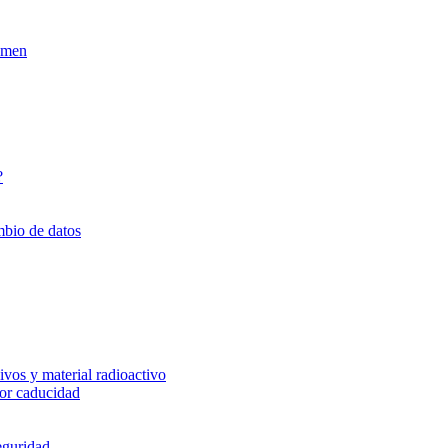
xamen
?
mbio de datos
vos y material radioactivo
or caducidad
eguridad