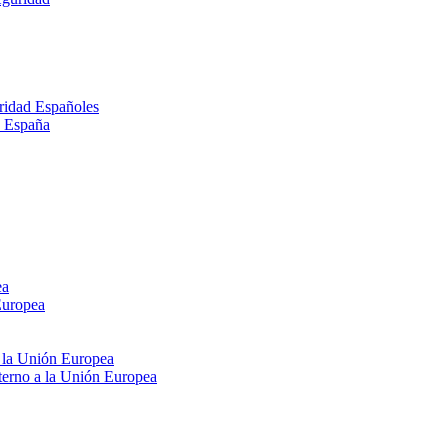
ridad Españoles
n España
ea
Europea
e la Unión Europea
xterno a la Unión Europea