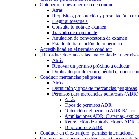
Obtener un nuevo permiso de conducir
Atrás
Requisitos, preparación y presentación a e
Elegir autoescuela
Consulta tu nota de examen
Traslado de expediente
Anulación de convocatoria de examen
Estado de tramitación de tu permiso
Accesibilidad en el permiso conducir
¿Ha caducado o necesitas una copia de tu permiso
Atrás
Renovar un permiso próximo a caducar
Duplicado por deterioro, pérdida, robo o ca
Conducir mercancías peligrosas
Atrás
Definición y tipos de mercancías peligrosas
Permisos para mercancías peligrosas (ADR)
Atrás
Tipos de permisos ADR
Obtención del permiso ADR Básico
Ampliaciones ADR: Cisternas, explosi
Renovación de autorizaciones ADR p
Duplicado de ADR
Conducir en el extranjero, permiso internacional
Permisos extranjeros y de Fuerzas y Cuerpos de S