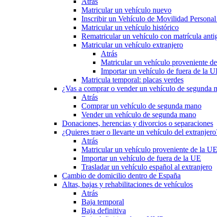
Atrás
Matricular un vehículo nuevo
Inscribir un Vehículo de Movilidad Person
Matricular un vehículo histórico
Rematricular un vehículo con matrícula anti
Matricular un vehículo extranjero
Atrás
Matricular un vehículo proveniente d
Importar un vehículo de fuera de la 
Matricula temporal: placas verdes
¿Vas a comprar o vender un vehículo de segunda
Atrás
Comprar un vehículo de segunda mano
Vender un vehículo de segunda mano
Donaciones, herencias y divorcios o separaciones
¿Quieres traer o llevarte un vehículo del extranjero
Atrás
Matricular un vehículo proveniente de la U
Importar un vehículo de fuera de la UE
Trasladar un vehículo español al extranjero
Cambio de domicilio dentro de España
Altas, bajas y rehabilitaciones de vehículos
Atrás
Baja temporal
Baja definitiva