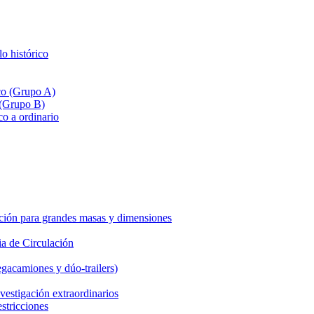
lo histórico
ico (Grupo A)
 (Grupo B)
co a ordinario
ción para grandes masas y dimensiones
a de Circulación
gacamiones y dúo-trailers)
vestigación extraordinarios
estricciones