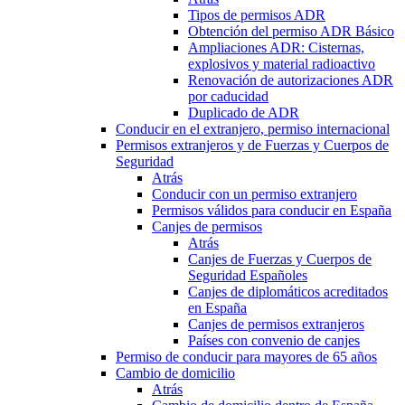
Tipos de permisos ADR
Obtención del permiso ADR Básico
Ampliaciones ADR: Cisternas,
explosivos y material radioactivo
Renovación de autorizaciones ADR
por caducidad
Duplicado de ADR
Conducir en el extranjero, permiso internacional
Permisos extranjeros y de Fuerzas y Cuerpos de
Seguridad
Atrás
Conducir con un permiso extranjero
Permisos válidos para conducir en España
Canjes de permisos
Atrás
Canjes de Fuerzas y Cuerpos de
Seguridad Españoles
Canjes de diplomáticos acreditados
en España
Canjes de permisos extranjeros
Países con convenio de canjes
Permiso de conducir para mayores de 65 años
Cambio de domicilio
Atrás