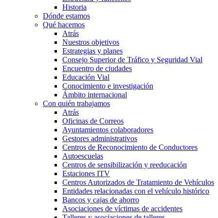
Historia
Dónde estamos
Qué hacemos
Atrás
Nuestros objetivos
Estrategias y planes
Consejo Superior de Tráfico y Seguridad Vial
Encuentro de ciudades
Educación Vial
Conocimiento e investigación
Ámbito internacional
Con quién trabajamos
Atrás
Oficinas de Correos
Ayuntamientos colaboradores
Gestores administrativos
Centros de Reconocimiento de Conductores
Autoescuelas
Centros de sensibilización y reeducación
Estaciones ITV
Centros Autorizados de Tratamiento de Vehículos
Entidades relacionadas con el vehículo histórico
Bancos y cajas de ahorro
Asociaciones de víctimas de accidentes
Talleres y asociaciones de talleres