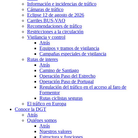
Información e incidencias de tráfico
Cámaras de tráfico
Eclipse 12 de agosto de 2026
Carriles BUS-VAO
Recomendaciones de tráfico
Restricciones a la circulación
Vigilancia y control
Atrás
Equipos y tramos de vigilancia
Campañas especiales de vigilancia
Rutas de interes
Atrás
Camino de Santiago
Operación Paso del Estrecho
Operación Paso de Portugal
Regulación del tráfico en el acceso al faro de
Formentor
Rutas ciclistas seguras
El tráfico en Europa
Conoce la DGT
Atrás
Quiénes somos
Atrás
Nuestros valores
Estructura y funciones