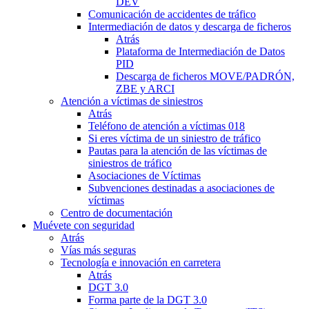
DEV
Comunicación de accidentes de tráfico
Intermediación de datos y descarga de ficheros
Atrás
Plataforma de Intermediación de Datos
PID
Descarga de ficheros MOVE/PADRÓN,
ZBE y ARCI
Atención a víctimas de siniestros
Atrás
Teléfono de atención a víctimas 018
Si eres víctima de un siniestro de tráfico
Pautas para la atención de las víctimas de
siniestros de tráfico
Asociaciones de Víctimas
Subvenciones destinadas a asociaciones de
víctimas
Centro de documentación
Muévete con seguridad
Atrás
Vías más seguras
Tecnología e innovación en carretera
Atrás
DGT 3.0
Forma parte de la DGT 3.0