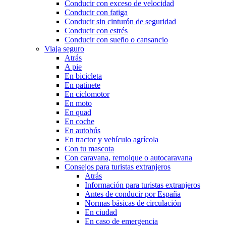
Conducir con exceso de velocidad
Conducir con fatiga
Conducir sin cinturón de seguridad
Conducir con estrés
Conducir con sueño o cansancio
Viaja seguro
Atrás
A pie
En bicicleta
En patinete
En ciclomotor
En moto
En quad
En coche
En autobús
En tractor y vehículo agrícola
Con tu mascota
Con caravana, remolque o autocaravana
Consejos para turistas extranjeros
Atrás
Información para turistas extranjeros
Antes de conducir por España
Normas básicas de circulación
En ciudad
En caso de emergencia