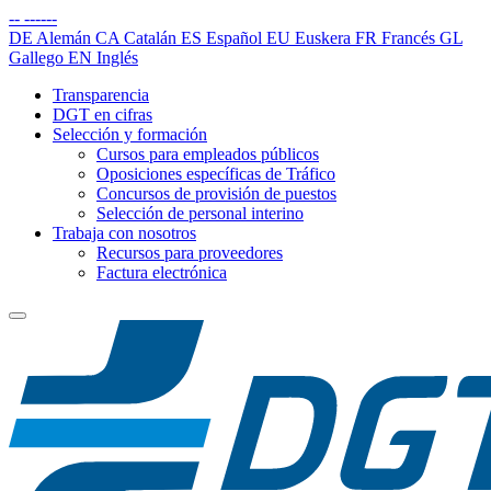
--
------
DE
Alemán
CA
Catalán
ES
Español
EU
Euskera
FR
Francés
GL
Gallego
EN
Inglés
Transparencia
DGT en cifras
Selección y formación
Cursos para empleados públicos
Oposiciones específicas de Tráfico
Concursos de provisión de puestos
Selección de personal interino
Trabaja con nosotros
Recursos para proveedores
Factura electrónica