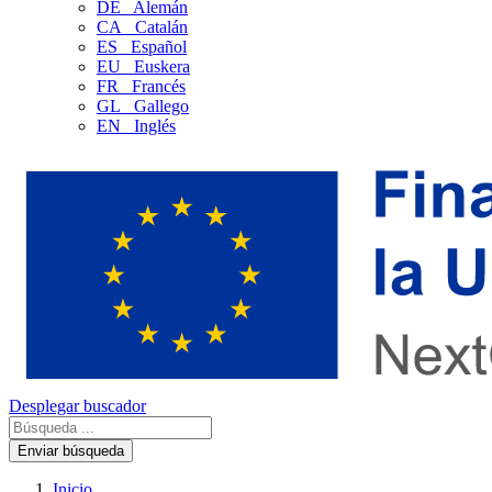
DE
Alemán
CA
Catalán
ES
Español
EU
Euskera
FR
Francés
GL
Gallego
EN
Inglés
Desplegar buscador
Enviar búsqueda
Inicio